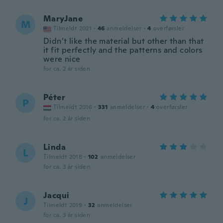
MaryJane
M
Tilmeldt 2021
·
46
anmeldelser
·
4
overførsler
Didn’t like the material but other than that
it fit perfectly and the patterns and colors
were nice
for ca. 2 år siden
Péter
P
Tilmeldt 2016
·
331
anmeldelser
·
4
overførsler
for ca. 2 år siden
Linda
L
Tilmeldt 2018
·
102
anmeldelser
for ca. 3 år siden
Jacqui
J
Tilmeldt 2019
·
32
anmeldelser
for ca. 3 år siden