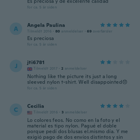
Es preciosa y de excelente calidad
for ca. 5 år siden
Angela Paulina
A
Tilmeldt 2016
·
80
anmeldelser
·
69
overførsler
Es preciosa
for ca. 5 år siden
jti6781
J
Tilmeldt 2017
·
2
anmeldelser
Nothing like the picture its just a long
sleeved nylon t-shirt. Well disappointed😞
for ca. 5 år siden
Cecilia
C
Tilmeldt 2016
·
3
anmeldelser
Lo colores feos. No como en la foto y el
material es tipo nylon. Pagué el doble
porque pedí dos blusas el.mismo día. Y me
exigió pago de dos envíos distintos y sin