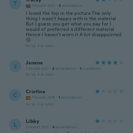
T
Tilmeldt 2020
·
5
anmeldelser
I loved the top in the picture The only
thing I wasn't happy with is the material
But I guess you get what you pay for I
would of preferred a different material
Hence I haven't worn it A bit disappointed
😞
for ca. 4 år siden
Janene
J
Tilmeldt 2021
·
3
anmeldelser
·
1
overførsler
for ca. 4 år siden
Cristina
C
Tilmeldt 2018
·
1
anmeldelser
for ca. 4 år siden
Libby
L
Tilmeldt 2015
·
4
anmeldelser