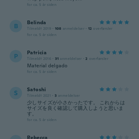
for ca. 5 år siden
Belinda
B
Tilmeldt 2019
·
108
anmeldelser
·
12
overførsler
for ca. 5 år siden
Patricia
P
Tilmeldt 2016
·
31
anmeldelser
·
2
overførsler
Material delgado
for ca. 5 år siden
Satoshi
S
Tilmeldt 2021
·
3
anmeldelser
少しサイズが小さかったです。 これからは
サイズを良く確認して購入しようと思いま
す。
for ca. 5 år siden
Rebecca