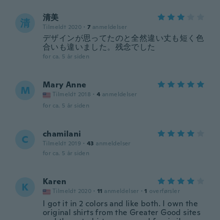
清美
清
Tilmeldt 2020
·
7
anmeldelser
デザインが思ってたのと全然違い丈も短く色
合いも違いました。残念でした
for ca. 5 år siden
Mary Anne
M
Tilmeldt 2018
·
4
anmeldelser
for ca. 5 år siden
chamilani
C
Tilmeldt 2019
·
43
anmeldelser
for ca. 5 år siden
Karen
K
Tilmeldt 2020
·
11
anmeldelser
·
1
overførsler
I got it in 2 colors and like both. I own the
original shirts from the Greater Good sites