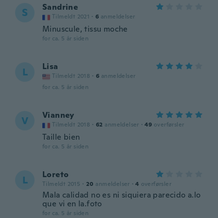
Sandrine
S
Tilmeldt 2021
·
6
anmeldelser
Minuscule, tissu moche
for ca. 5 år siden
Lisa
L
Tilmeldt 2018
·
6
anmeldelser
for ca. 5 år siden
Vianney
V
Tilmeldt 2018
·
62
anmeldelser
·
49
overførsler
Taille bien
for ca. 5 år siden
Loreto
L
Tilmeldt 2015
·
20
anmeldelser
·
4
overførsler
Mala calidad no es ni siquiera parecido a.lo
que vi en la.foto
for ca. 5 år siden