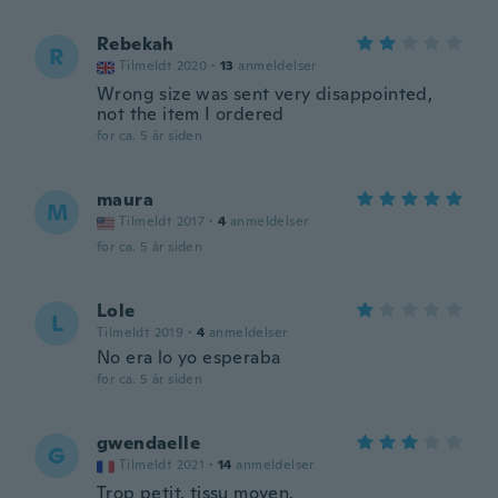
Rebekah
R
Tilmeldt 2020
·
13
anmeldelser
Wrong size was sent very disappointed,
not the item I ordered
for ca. 5 år siden
maura
M
Tilmeldt 2017
·
4
anmeldelser
for ca. 5 år siden
Lole
L
Tilmeldt 2019
·
4
anmeldelser
No era lo yo esperaba
for ca. 5 år siden
gwendaelle
G
Tilmeldt 2021
·
14
anmeldelser
Trop petit, tissu moyen.