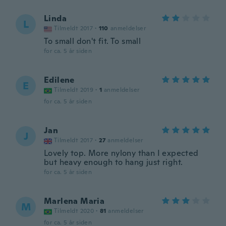
Linda
L
Tilmeldt 2017
·
110
anmeldelser
To small don't fit. To small
for ca. 5 år siden
Edilene
E
Tilmeldt 2019
·
1
anmeldelser
for ca. 5 år siden
Jan
J
Tilmeldt 2017
·
27
anmeldelser
Lovely top. More nylony than I expected
but heavy enough to hang just right.
for ca. 5 år siden
Marlena Maria
M
Tilmeldt 2020
·
81
anmeldelser
for ca. 5 år siden