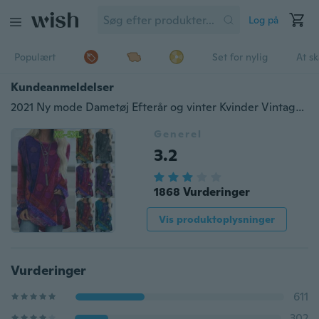
Log på
Populært
Set for nylig
At s
Kundeanmeldelser
2021 Ny mode Dametøj Efterår og vinter Kvinder Vintage Trykt Langærmet Rund Hals Casual T-shirt Løs Plus Size Langærmet Top
Generel
3.2
1868 Vurderinger
Vis produktoplysninger
Vurderinger
611
302