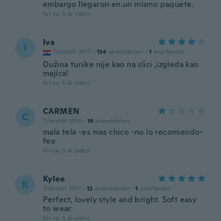
embargo llegaron en.un mismo paquete.
for ca. 5 år siden
Iva
I
Tilmeldt 2017
·
134
anmeldelser
·
1
overførsler
Dužina tunike nije kao na slici ,izgleda kao
majica!
for ca. 5 år siden
CARMEN
C
Tilmeldt 2016
·
16
anmeldelser
mala tela -es mas chico -no lo recomiendo-
feo
for ca. 5 år siden
Kylee
K
Tilmeldt 2017
·
12
anmeldelser
·
1
overførsler
Perfect, lovely style and bright. Soft easy
to wear.
for ca. 5 år siden