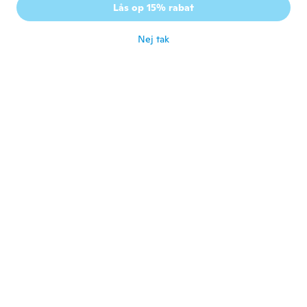
Lås op 15% rabat
Thank you
for ca. 5 år siden
Nej tak
Loreto
L
Tilmeldt 2015
·
49
anmeldelser
Demasiado pequeño y no tiene que ver con
la foto...
for ca. 5 år siden
Magdalena
M
Tilmeldt 2019
·
8
anmeldelser
for ca. 5 år siden
Marie
M
Tilmeldt 2016
·
1
anmeldelser
Je n'ai pas reçu mon colis
for ca. 5 år siden