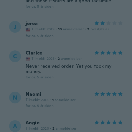
and these t-shirts are a good facsimile.
for ca. 5 år siden
jerea
J
Tilmeldt 2019
·
10
anmeldelser
·
2
overførsler
for ca. 5 år siden
Clarice
C
Tilmeldt 2021
·
2
anmeldelser
Never received order. Yet you took my
money.
for ca. 5 år siden
Naomi
N
Tilmeldt 2018
·
1
anmeldelser
for ca. 5 år siden
Angie
A
Tilmeldt 2020
·
2
anmeldelser