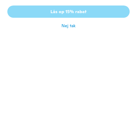
Tilmeldt 2020
·
1
anmeldelser
Il y a 2 articles j'aurais préféré un seul plus
Lås op 15% rabat
grand un peu déçue
for ca. 4 år siden
Nej tak
elisabeth
E
Tilmeldt 2019
·
48
anmeldelser
super
for ca. 4 år siden
Jo
J
Tilmeldt 2019
·
12
anmeldelser
for ca. 4 år siden
Lilian
L
Tilmeldt 2018
·
2
anmeldelser
for ca. 4 år siden
Stúdió