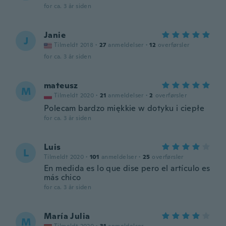
for ca. 3 år siden
Janie
J
Tilmeldt 2018
·
27
anmeldelser
·
12
overførsler
for ca. 3 år siden
mateusz
M
Tilmeldt 2020
·
21
anmeldelser
·
2
overførsler
Polecam bardzo miękkie w dotyku i ciepłe
for ca. 3 år siden
Luis
L
Tilmeldt 2020
·
101
anmeldelser
·
25
overførsler
En medida es lo que dise pero el artículo es
más chico
for ca. 3 år siden
María Julia
M