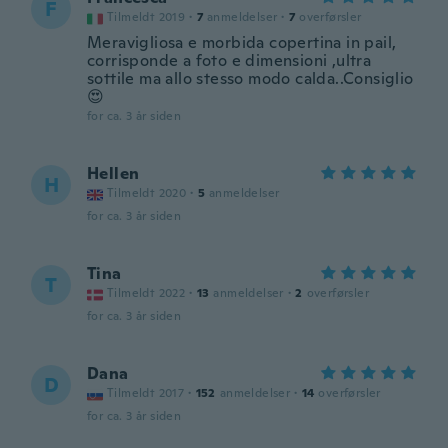
F
Tilmeldt 2019
·
7
anmeldelser
·
7
overførsler
Meravigliosa e morbida copertina in pail,
corrisponde a foto e dimensioni ,ultra
sottile ma allo stesso modo calda..Consiglio
😍
for ca. 3 år siden
Hellen
H
Tilmeldt 2020
·
5
anmeldelser
for ca. 3 år siden
Tina
T
Tilmeldt 2022
·
13
anmeldelser
·
2
overførsler
for ca. 3 år siden
Dana
D
Tilmeldt 2017
·
152
anmeldelser
·
14
overførsler
for ca. 3 år siden