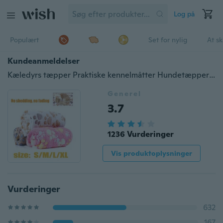
Log på
Populært
Set for nylig
At s
Kundeanmeldelser
Kæledyrs tæpper Praktiske kennelmåtter Hundetæpper Efterår og vinter Varme tæpper Tykt koral fleece
Generel
3.7
1236 Vurderinger
Vis produktoplysninger
Vurderinger
632
167