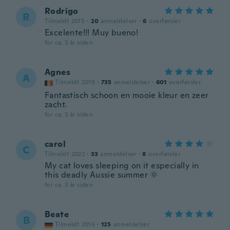
Rodrigo
R
Tilmeldt 2015
·
20
anmeldelser
·
6
overførsler
Excelente!!! Muy bueno!
for ca. 3 år siden
Agnes
A
Tilmeldt 2019
·
735
anmeldelser
·
601
overførsler
Fantastisch schoon en mooie kleur en zeer
zacht.
for ca. 3 år siden
carol
C
Tilmeldt 2022
·
33
anmeldelser
·
8
overførsler
My cat loves sleeping on it especially in
this deadly Aussie summer 🌞
for ca. 3 år siden
Beate
B
Tilmeldt 2016
·
125
anmeldelser