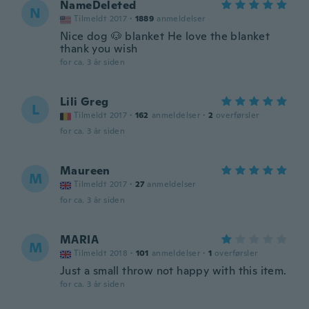
NameDeleted
N
Tilmeldt 2017
·
1889
anmeldelser
Nice dog 🐶 blanket He love the blanket
thank you wish
for ca. 3 år siden
Lili Greg
L
Tilmeldt 2017
·
162
anmeldelser
·
2
overførsler
for ca. 3 år siden
Maureen
M
Tilmeldt 2017
·
27
anmeldelser
for ca. 3 år siden
MARIA
M
Tilmeldt 2018
·
101
anmeldelser
·
1
overførsler
Just a small throw not happy with this item.
for ca. 3 år siden