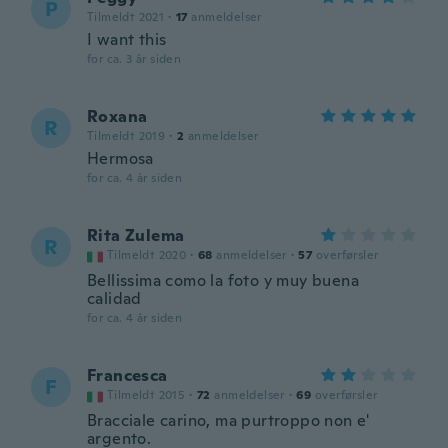
P
Tilmeldt 2021
·
17
anmeldelser
I want this
for ca. 3 år siden
Roxana
R
Tilmeldt 2019
·
2
anmeldelser
Hermosa
for ca. 4 år siden
Rita Zulema
R
Tilmeldt 2020
·
68
anmeldelser
·
57
overførsler
Bellissima como la foto y muy buena
calidad
for ca. 4 år siden
Francesca
F
Tilmeldt 2015
·
72
anmeldelser
·
69
overførsler
Bracciale carino, ma purtroppo non e'
argento.