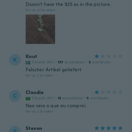
Doesn't have the 925 as in the picture.
for ca. et år siden
Knut
K
Tilmeldt 2017
·
137
anmeldelser
·
3
overførsler
Falscher Artikel geliefert
for ca. 2 år siden
Claudia
C
Tilmeldt 2017
·
15
anmeldelser
·
5
overførsler
Nao veio o que eu comprei.
for ca. 2 år siden
Steven
S