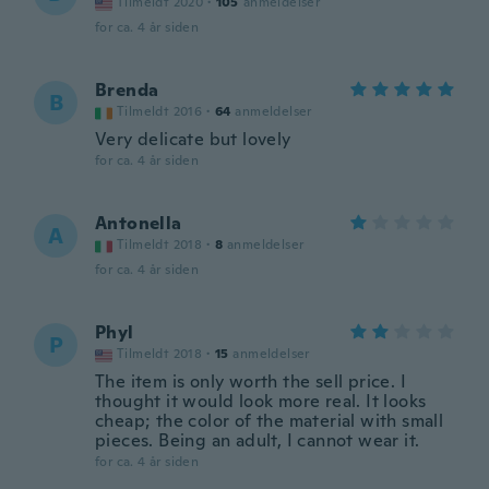
Tilmeldt 2020
·
105
anmeldelser
for ca. 4 år siden
Brenda
B
Tilmeldt 2016
·
64
anmeldelser
Very delicate but lovely
for ca. 4 år siden
Antonella
A
Tilmeldt 2018
·
8
anmeldelser
for ca. 4 år siden
Phyl
P
Tilmeldt 2018
·
15
anmeldelser
The item is only worth the sell price. I
thought it would look more real. It looks
cheap; the color of the material with small
pieces. Being an adult, I cannot wear it.
for ca. 4 år siden