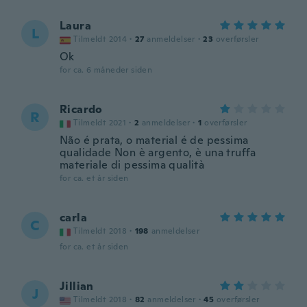
Laura
L
Tilmeldt 2014
·
27
anmeldelser
·
23
overførsler
Ok
for ca. 6 måneder siden
Ricardo
R
Tilmeldt 2021
·
2
anmeldelser
·
1
overførsler
Não é prata, o material é de pessima
qualidade Non è argento, è una truffa
materiale di pessima qualità
for ca. et år siden
carla
C
Tilmeldt 2018
·
198
anmeldelser
for ca. et år siden
Jillian
J
Tilmeldt 2018
·
82
anmeldelser
·
45
overførsler