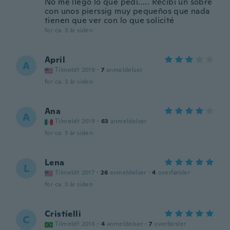
No me llegó lo que pedí..... Recibí un sobre
con unos pierssig muy pequeños que nada
tienen que ver con lo que solicité
for ca. 3 år siden
April
A
Tilmeldt 2019
·
7
anmeldelser
for ca. 3 år siden
Ana
A
Tilmeldt 2019
·
63
anmeldelser
for ca. 3 år siden
Lena
L
Tilmeldt 2017
·
26
anmeldelser
·
4
overførsler
for ca. 3 år siden
Cristielli
C
Tilmeldt 2016
·
4
anmeldelser
·
7
overførsler