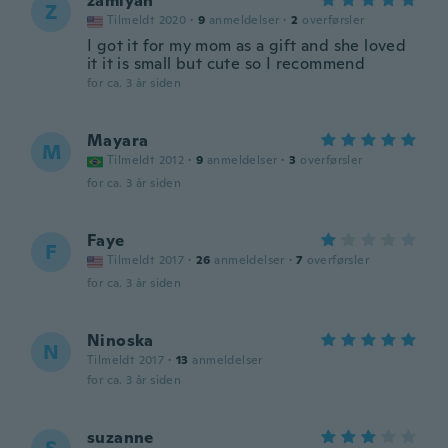
zamiyah
Z
Tilmeldt 2020
·
9
anmeldelser
·
2
overførsler
I got it for my mom as a gift and she loved
it it is small but cute so I recommend
for ca. 3 år siden
Mayara
M
Tilmeldt 2012
·
9
anmeldelser
·
3
overførsler
for ca. 3 år siden
Faye
F
Tilmeldt 2017
·
26
anmeldelser
·
7
overførsler
for ca. 3 år siden
Ninoska
N
Tilmeldt 2017
·
13
anmeldelser
for ca. 3 år siden
suzanne