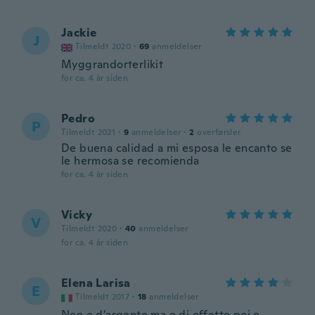
Jackie
J
Tilmeldt 2020
·
69
anmeldelser
Myggrandorterlikit
for ca. 4 år siden
Pedro
P
Tilmeldt 2021
·
9
anmeldelser
·
2
overførsler
De buena calidad a mi esposa le encanto se
le hermosa se recomienda
for ca. 4 år siden
Vicky
V
Tilmeldt 2020
·
40
anmeldelser
for ca. 4 år siden
Elena Larisa
E
Tilmeldt 2017
·
18
anmeldelser
Non e d'argento ma e di effetto poi e