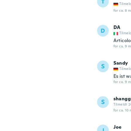
T
Tilmel
for ca. 8 
DA
D
Tilmel
Articolo
for ca. 9 
Sandy
S
Tilmel
Es ist w
for ca. 9 
shangg
S
Tilmeldt 2
for ca. 10
Joe
J