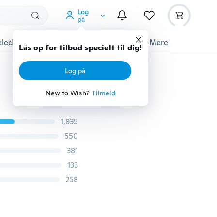
Log
på
ledyrstilbehør
Gadgets
Værktøj
Mere
Lås op for tilbud specielt til dig!
Log på
New to Wish?
Tilmeld
1,835
550
381
133
258