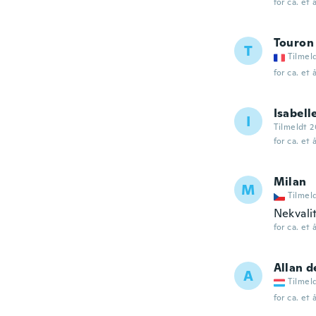
for ca. et 
Touron
T
Tilmel
for ca. et 
Isabell
I
Tilmeldt 2
for ca. et 
Milan
M
Tilmel
Nekvali
for ca. et 
Allan 
A
Tilmel
for ca. et 