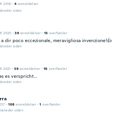
dt 2018
·
4
anmeldelser
måneder siden
dt 2020
·
39
anmeldelser
·
13
overførsler
 a dir poco eccezionale, meravigliosa invenzione!👍
måneder siden
dt 2021
·
39
anmeldelser
·
10
overførsler
as es verspricht...
måneder siden
rra
017
·
108
anmeldelser
·
1
overførsler
 måneder siden