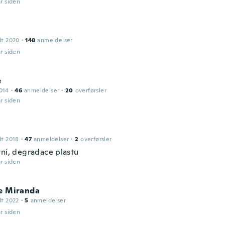
år siden
dt 2020
·
148
anmeldelser
år siden
e
014
·
46
anmeldelser
·
20
overførsler
år siden
dt 2018
·
47
anmeldelser
·
2
overførsler
tní, degradace plastu
år siden
de Miranda
dt 2022
·
5
anmeldelser
år siden