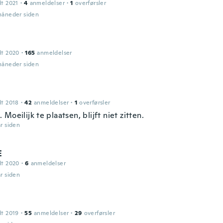
dt 2021
·
4
anmeldelser
·
1
overførsler
 måneder siden
dt 2020
·
165
anmeldelser
 måneder siden
dt 2018
·
42
anmeldelser
·
1
overførsler
Moeilijk te plaatsen, blijft niet zitten.
år siden
E
dt 2020
·
6
anmeldelser
år siden
dt 2019
·
55
anmeldelser
·
29
overførsler