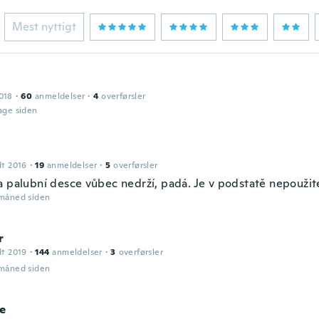
Mest nyttigt
018
·
60
anmeldelser
·
4
overførsler
dage siden
dt 2016
·
19
anmeldelser
·
5
overførsler
a palubní desce vůbec nedrží, padá. Je v podstatě nepoužit
 måned siden
r
dt 2019
·
144
anmeldelser
·
3
overførsler
 måned siden
ne