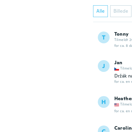
Alle
Billede
Tonny
T
Tilmeldt 2
for ca. 8 
Jan
J
Tilmel
Držák n
for ca. en
Heathe
H
Tilmel
for ca. en
Caroli
C