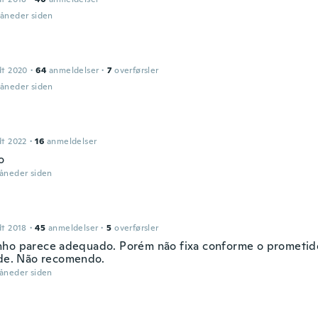
måneder siden
dt 2020
·
64
anmeldelser
·
7
overførsler
måneder siden
dt 2022
·
16
anmeldelser
o
måneder siden
dt 2018
·
45
anmeldelser
·
5
overførsler
ho parece adequado. Porém não fixa conforme o prometid
ade. Não recomendo.
måneder siden
n