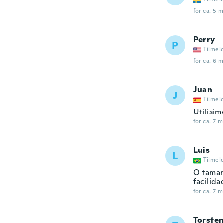
for ca. 5 
Perry
P
Tilmel
for ca. 6 
Juan
J
Tilmel
Utilisim
for ca. 7 
Luis
L
Tilmel
O taman
facilid
for ca. 7 
Torste