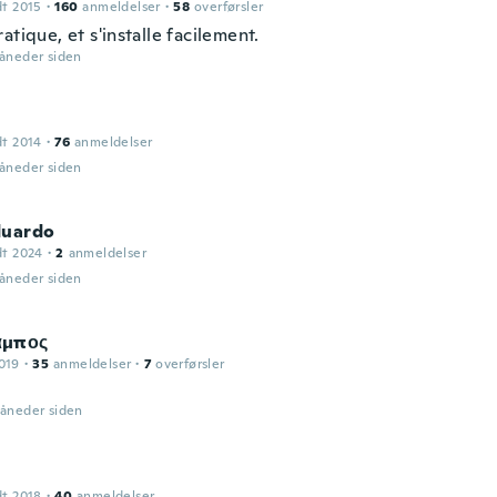
dt 2015
·
160
anmeldelser
·
58
overførsler
atique, et s'installe facilement.
måneder siden
dt 2014
·
76
anmeldelser
måneder siden
duardo
dt 2024
·
2
anmeldelser
måneder siden
αμπος
019
·
35
anmeldelser
·
7
overførsler
måneder siden
dt 2018
·
40
anmeldelser