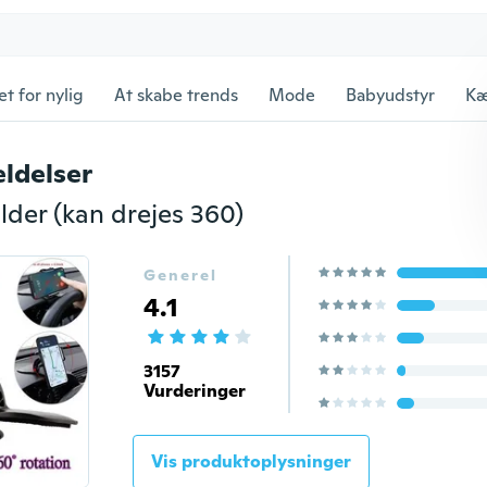
et for nylig
At skabe trends
Mode
Babyudstyr
Kæ
ldelser
lder (kan drejes 360)
Generel
4.1
3157
Vurderinger
Vis produktoplysninger