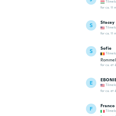
Tilmel
for ca. 11
Stacey
S
Tilmel
for ca. 11
Sofie
S
Tilmel
Rommel. 
for ca. et 
EBONI
E
Tilmel
for ca. et 
Franco
F
Tilmel