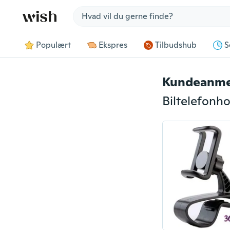
Jump to section
Populært
Ekspres
Tilbudshub
S
Kundeanme
Biltelefonho