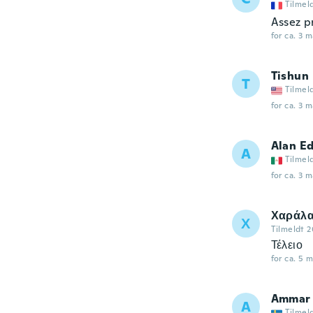
Tilmel
Assez pr
for ca. 3 
Tishun
T
Tilmel
for ca. 3 
Alan E
A
Tilmel
for ca. 3 
Χαράλ
Χ
Tilmeldt 2
Τέλειο
for ca. 5 
Ammar
A
Tilmel