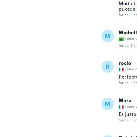
Muito b
puxada
for ca. 3 å
Michel
M
Tilmel
for ca. 3 å
rocio
R
Tilmel
Perfect
for ca. 3 å
Mara
M
Tilmel
Es just
for ca. 3 å