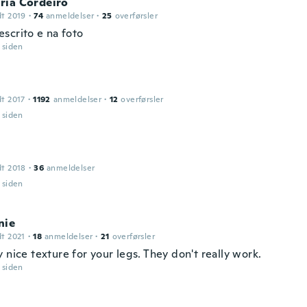
ria Cordeiro
dt 2019
·
74
anmeldelser
·
25
overførsler
scrito e na foto
r siden
dt 2017
·
1192
anmeldelser
·
12
overførsler
r siden
dt 2018
·
36
anmeldelser
r siden
nie
dt 2021
·
18
anmeldelser
·
21
overførsler
 nice texture for your legs. They don't really work.
r siden