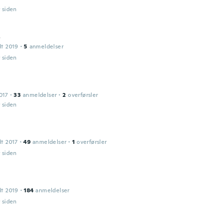
r siden
o
dt 2019
·
5
anmeldelser
r siden
017
·
33
anmeldelser
·
2
overførsler
r siden
dt 2017
·
49
anmeldelser
·
1
overførsler
r siden
dt 2019
·
184
anmeldelser
r siden