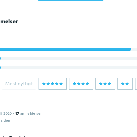
melser
Mest nyttigt
dt 2020
·
17
anmeldelser
r siden