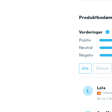
Produktbedøm
Vurderinger
Positiv
Neutral
Negativ
Alle
Billede
Lola
L
Tilmel
for ca. 2 å