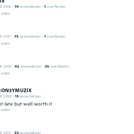
la
dt 2018
·
14
anmeldelser
·
1
overførsler
r siden
dt 2017
·
75
anmeldelser
·
1
overførsler
r siden
dt 2018
·
42
anmeldelser
·
35
overførsler
r siden
ON3YMUZIX
dt 2020
·
15
anmeldelser
t late but well worth it
r siden
dt 2017
·
35
anmeldelser