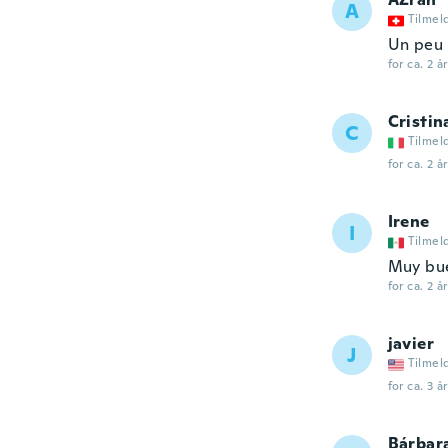
A
Tilmel
Un peu 
for ca. 2 å
Cristin
C
Tilmel
for ca. 2 å
Irene
I
Tilmel
Muy bue
for ca. 2 å
javier
J
Tilmel
for ca. 3 å
Bárbar