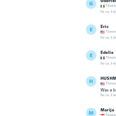
Gabriel
G
Tilmel
for ca. 3 å
Eric
E
Tilmel
for ca. 3 å
Edelia
E
Tilmel
for ca. 3 å
HUSHM
H
Tilmel
Was a bi
for ca. 3 å
Marija
M
Tilmel