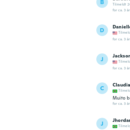
B
Tilmeldt 2
for ca. 3 å
Daniell
D
Tilmel
for ca. 3 å
Jackso
J
Tilmel
for ca. 3 å
Claudi
C
Tilmel
Muito 
for ca. 3 å
Jhorda
J
Tilmel