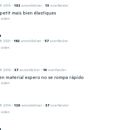
dt 2015
·
102
anmeldelser
·
13
overførsler
petit mais bien élastiques
r siden
a
dt 2021
·
182
anmeldelser
·
57
overførsler
r siden
dt 2016
·
37
anmeldelser
·
14
overførsler
n material espero no se rompa rápido
r siden
dt 2014
·
120
anmeldelser
·
37
overførsler
r siden
a