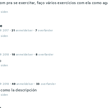
om pra se exercitar, faço vários exercícios com ela como 
r siden
le
dt 2017
·
21
anmeldelser
·
7
overførsler
r siden
dt 2018
·
18
anmeldelser
·
8
overførsler
o
r siden
dt 2018
·
49
anmeldelser
·
33
overførsler
o como la descripción
r siden