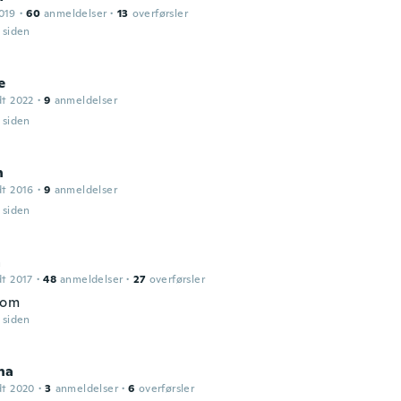
019
·
60
anmeldelser
·
13
overførsler
r siden
e
dt 2022
·
9
anmeldelser
r siden
n
dt 2016
·
9
anmeldelser
r siden
a
dt 2017
·
48
anmeldelser
·
27
overførsler
bom
r siden
na
dt 2020
·
3
anmeldelser
·
6
overførsler