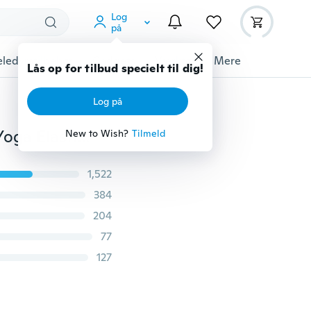
Log
på
ledyrstilbehør
Gadgets
Værktøj
Mere
Lås op for tilbud specielt til dig!
Log på
Elastisk modstandsbånd Loop Træning Gummi Gym Yoga Elastikbånd Fitness træning
New to Wish?
Tilmeld
1,522
384
204
77
127