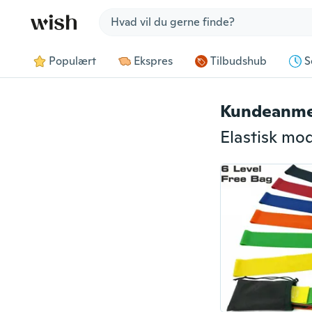
Jump to section
Populært
Ekspres
Tilbudshub
S
Kundeanme