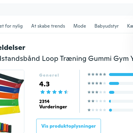
et for nylig
At skabe trends
Mode
Babyudstyr
Kæ
ldelser
Generel
4.3
2314
Vurderinger
Vis produktoplysninger