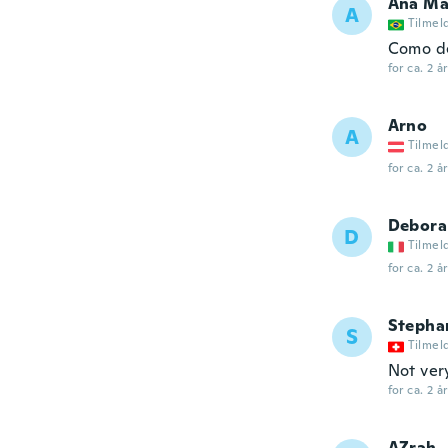
Ana Ma
A
Tilmel
Como de
for ca. 2 å
Arno
A
Tilmel
for ca. 2 å
Debora
D
Tilmel
for ca. 2 å
Stepha
S
Tilmel
Not very
for ca. 2 å
AZrah