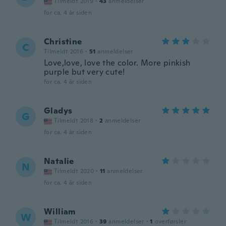
Tilmeldt 2019
·
43
anmeldelser
for ca. 4 år siden
Christine
C
Tilmeldt 2016
·
51
anmeldelser
Love,love, love the color. More pinkish
purple but very cute!
for ca. 4 år siden
Gladys
G
Tilmeldt 2018
·
2
anmeldelser
for ca. 4 år siden
Natalie
N
Tilmeldt 2020
·
11
anmeldelser
for ca. 4 år siden
William
W
Tilmeldt 2016
·
39
anmeldelser
·
1
overførsler