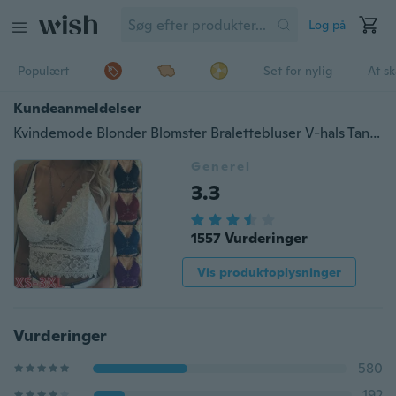
Log på
Populært
Set for nylig
At s
Kundeanmeldelser
Kvindemode Blonder Blomster Bralettebluser V-hals Tank Tops Afgrøder Top Spaghetti Strop Damer Camisole Plus størrelse XS-3XL
Generel
3.3
1557 Vurderinger
Vis produktoplysninger
Vurderinger
580
192