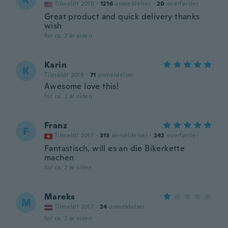
Tilmeldt 2018
·
1216
anmeldelser
·
20
overførsler
Great product and quick delivery thanks
wish
for ca. 2 år siden
Karin
K
Tilmeldt 2019
·
71
anmeldelser
Awesome love this!
for ca. 2 år siden
Franz
F
Tilmeldt 2017
·
313
anmeldelser
·
242
overførsler
Fantastisch, will es an die Bikerkette
machen
for ca. 2 år siden
Mareks
M
Tilmeldt 2017
·
24
anmeldelser
for ca. 2 år siden