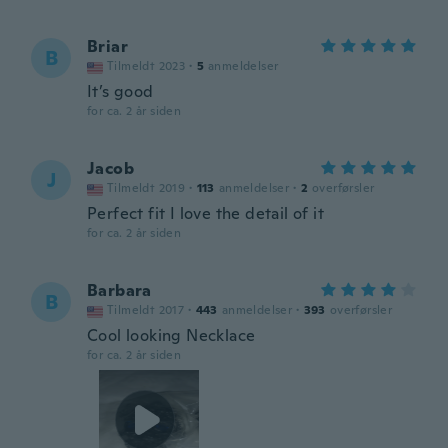
Briar
B
Tilmeldt 2023
·
5
anmeldelser
It’s good
for ca. 2 år siden
Jacob
J
Tilmeldt 2019
·
113
anmeldelser
·
2
overførsler
Perfect fit I love the detail of it
for ca. 2 år siden
Barbara
B
Tilmeldt 2017
·
443
anmeldelser
·
393
overførsler
Cool looking Necklace
for ca. 2 år siden