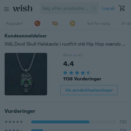
Log på
Populært
Set for nylig
At s
Kundeanmeldelser
316L Devil Skull Halskæde i rustfrit stål Hip Hop mænds smykker
Generel
4.4
1138 Vurderinger
Vis produktoplysninger
Vurderinger
782
158