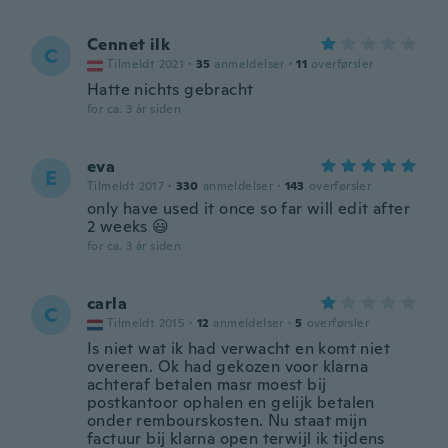
Cennet ilk
C
Tilmeldt 2021
·
35
anmeldelser
·
11
overførsler
Hatte nichts gebracht
for ca. 3 år siden
eva
E
Tilmeldt 2017
·
330
anmeldelser
·
143
overførsler
only have used it once so far will edit after
2 weeks 😃
for ca. 3 år siden
carla
C
Tilmeldt 2015
·
12
anmeldelser
·
5
overførsler
Is niet wat ik had verwacht en komt niet
overeen. Ok had gekozen voor klarna
achteraf betalen masr moest bij
postkantoor ophalen en gelijk betalen
onder rembourskosten. Nu staat mijn
factuur bij klarna open terwijl ik tijdens