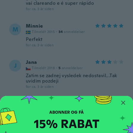
vai clareando e é super rápido
for ca. 3 år siden
Minnie
M
Tilmeldt 2015
·
34
anmeldelser
Perfekt
for ca. 3 år siden
Jana
J
Tilmeldt 2018
·
5
anmeldelser
Zatim se zadnej vysledek nedostavil...Tak
uvidim pozdeji
for ca. 3 år siden
Jessica
J
Tilmeldt 2017
·
53
anmeldelser
·
2
overførsler
for ca. 3 år siden
15% RABAT
Millie