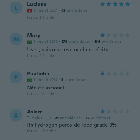
Luciana
L
Tilmeldt 2021
·
62
anmeldelser
for ca. 2 år siden
Mary
M
Tilmeldt 2019
·
178
anmeldelser
·
136
overførsler
Usei ,mais não teve nenhum efeito.
for ca. 2 år siden
Paulinha
P
Tilmeldt 2017
·
5
anmeldelser
Não é funcional.
for ca. 2 år siden
Aslam
A
Tilmeldt 2021
·
21
anmeldelser
·
12
overførsler
Its hydrogen peroxide food grade 3%
for ca. 3 år siden