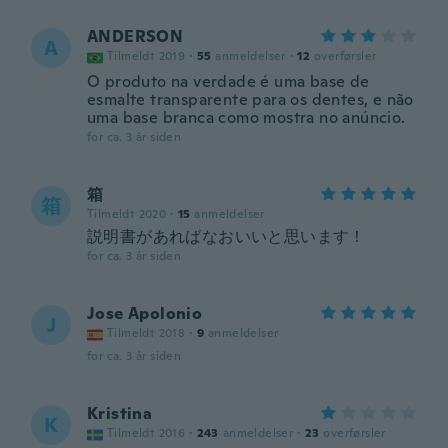
ANDERSON
A
Tilmeldt 2019
·
55
anmeldelser
·
12
overførsler
O produto na verdade é uma base de
esmalte transparente para os dentes, e não
uma base branca como mostra no anúncio.
for ca. 3 år siden
箱
箱
Tilmeldt 2020
·
15
anmeldelser
説明書があればなおいいと思います！
for ca. 3 år siden
Jose Apolonio
J
Tilmeldt 2018
·
9
anmeldelser
for ca. 3 år siden
Kristina
K
Tilmeldt 2016
·
243
anmeldelser
·
23
overførsler