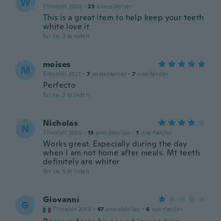
W
Tilmeldt 2020
·
23
anmeldelser
This is a great item to help keep your teeth
white love it
for ca. 3 år siden
moises
M
Tilmeldt 2021
·
7
anmeldelser
·
7
overførsler
Perfecto
for ca. 3 år siden
Nicholas
N
Tilmeldt 2020
·
13
anmeldelser
·
1
overførsler
Works great. Especially during the day
when I am not home after meals. Mt teeth
definitely are whiter
for ca. 3 år siden
Giovanni
G
Tilmeldt 2019
·
47
anmeldelser
·
6
overførsler