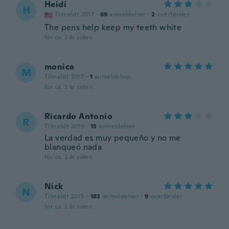
Heidi
H
Tilmeldt 2017
·
69
anmeldelser
·
2
overførsler
The pens help keep my teeth white
for ca. 2 år siden
monica
M
Tilmeldt 2017
·
1
anmeldelser
for ca. 2 år siden
Ricardo Antonio
R
Tilmeldt 2019
·
15
anmeldelser
La verdad es muy pequeño y no me
blanqueó nada
for ca. 2 år siden
Nick
N
Tilmeldt 2015
·
183
anmeldelser
·
9
overførsler
for ca. 2 år siden