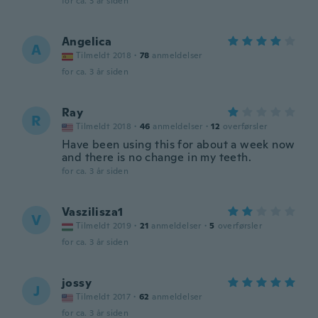
for ca. 3 år siden
Angelica
A
Tilmeldt 2018
·
78
anmeldelser
for ca. 3 år siden
Ray
R
Tilmeldt 2018
·
46
anmeldelser
·
12
overførsler
Have been using this for about a week now
and there is no change in my teeth.
for ca. 3 år siden
Vaszilisza1
V
Tilmeldt 2019
·
21
anmeldelser
·
5
overførsler
for ca. 3 år siden
jossy
J
Tilmeldt 2017
·
62
anmeldelser
for ca. 3 år siden