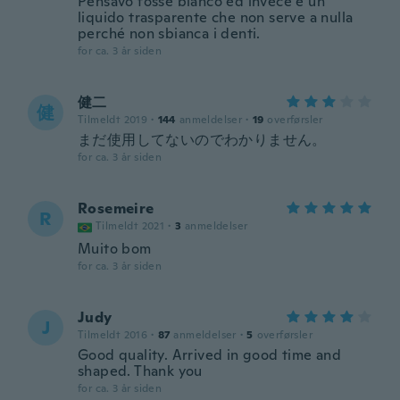
Pensavo fosse bianco ed invece è un
liquido trasparente che non serve a nulla
perché non sbianca i denti.
for ca. 3 år siden
健二
健
Tilmeldt 2019
·
144
anmeldelser
·
19
overførsler
まだ使用してないのでわかりません。
for ca. 3 år siden
Rosemeire
R
Tilmeldt 2021
·
3
anmeldelser
Muito bom
for ca. 3 år siden
Judy
J
Tilmeldt 2016
·
87
anmeldelser
·
5
overførsler
Good quality. Arrived in good time and
shaped. Thank you
for ca. 3 år siden