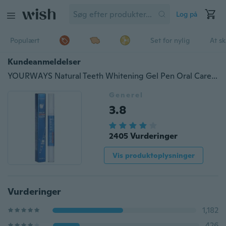
Log på
Populært
Set for nylig
At s
Kundeanmeldelser
YOURWAYS Natural Teeth Whitening Gel Pen Oral Care Tooth
Generel
3.8
2405 Vurderinger
Vis produktoplysninger
Vurderinger
1,182
426