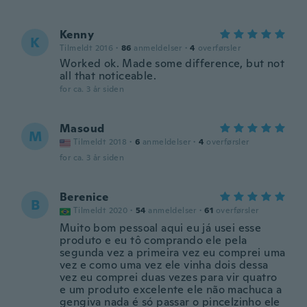
Kenny
K
Tilmeldt 2016
·
86
anmeldelser
·
4
overførsler
Worked ok. Made some difference, but not
all that noticeable.
for ca. 3 år siden
Masoud
M
Tilmeldt 2018
·
6
anmeldelser
·
4
overførsler
for ca. 3 år siden
Berenice
B
Tilmeldt 2020
·
54
anmeldelser
·
61
overførsler
Muito bom pessoal aqui eu já usei esse
produto e eu tô comprando ele pela
segunda vez a primeira vez eu comprei uma
vez e como uma vez ele vinha dois dessa
vez eu comprei duas vezes para vir quatro
e um produto excelente ele não machuca a
gengiva nada é só passar o pincelzinho ele