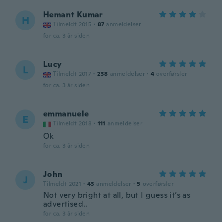
Hemant Kumar
H
Tilmeldt 2015
·
87
anmeldelser
for ca. 3 år siden
Lucy
L
Tilmeldt 2017
·
238
anmeldelser
·
4
overførsler
for ca. 3 år siden
emmanuele
E
Tilmeldt 2018
·
111
anmeldelser
Ok
for ca. 3 år siden
John
J
Tilmeldt 2021
·
43
anmeldelser
·
5
overførsler
Not very bright at all, but I guess it’s as
advertised..
for ca. 3 år siden