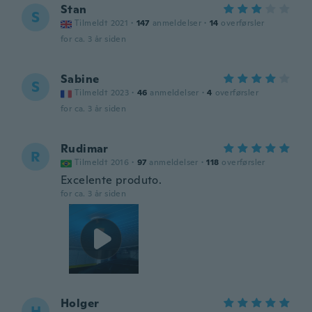
Stan
S
Tilmeldt 2021
·
147
anmeldelser
·
14
overførsler
for ca. 3 år siden
Sabine
S
Tilmeldt 2023
·
46
anmeldelser
·
4
overførsler
for ca. 3 år siden
Rudimar
R
Tilmeldt 2016
·
97
anmeldelser
·
118
overførsler
Excelente produto.
for ca. 3 år siden
Holger
H