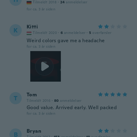
Tilmeldt 2018
·
24
anmeldelser
for ca. 3 år siden
Kitti
K
Tilmeldt 2020
·
6
anmeldelser
·
5
overførsler
Weird colors gave me a headache
for ca. 3 år siden
Tom
T
Tilmeldt 2016
·
80
anmeldelser
Good value. Arrived early. Well packed
for ca. 3 år siden
Bryan
B