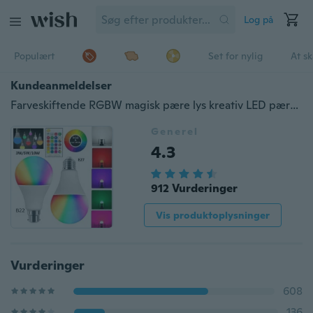
Log på
Populært
Set for nylig
At s
Kundeanmeldelser
Farveskiftende RGBW magisk pære lys kreativ LED pære dæmpning 3/5 / 10W intelligent kontrol multi-farve skift pære boligindretning
Generel
4.3
912 Vurderinger
Vis produktoplysninger
Vurderinger
608
136