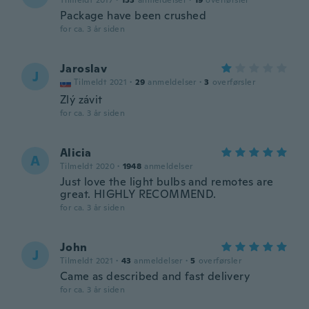
Tilmeldt 2017
·
153
anmeldelser
·
19
overførsler
Package have been crushed
for ca. 3 år siden
Jaroslav
J
Tilmeldt 2021
·
29
anmeldelser
·
3
overførsler
Zlý závit
for ca. 3 år siden
Alicia
A
Tilmeldt 2020
·
1948
anmeldelser
Just love the light bulbs and remotes are
great. HIGHLY RECOMMEND.
for ca. 3 år siden
John
J
Tilmeldt 2021
·
43
anmeldelser
·
5
overførsler
Came as described and fast delivery
for ca. 3 år siden