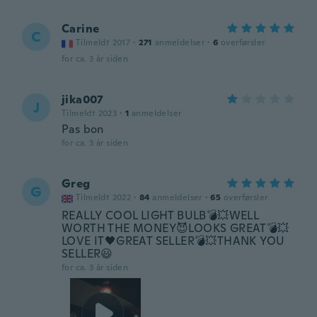
Carine
C
Tilmeldt 2017
·
271
anmeldelser
·
6
overførsler
for ca. 3 år siden
jika007
J
Tilmeldt 2023
·
1
anmeldelser
Pas bon
for ca. 3 år siden
Greg
G
Tilmeldt 2022
·
84
anmeldelser
·
65
overførsler
REALLY COOL LIGHT BULB💣💥WELL
WORTH THE MONEY😈LOOKS GREAT💣💥
LOVE IT🖤GREAT SELLER💣💥THANK YOU
SELLER😃
for ca. 3 år siden