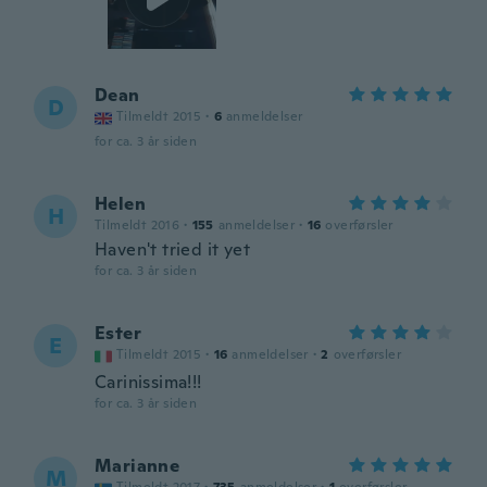
Dean
D
Tilmeldt 2015
·
6
anmeldelser
for ca. 3 år siden
Helen
H
Tilmeldt 2016
·
155
anmeldelser
·
16
overførsler
Haven't tried it yet
for ca. 3 år siden
Ester
E
Tilmeldt 2015
·
16
anmeldelser
·
2
overførsler
Carinissima!!!
for ca. 3 år siden
Marianne
M