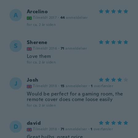
Arcelino
A
Tilmeldt 2017
·
44
anmeldelser
for ca. 2 år siden
Sherene
S
Tilmeldt 2016
·
71
anmeldelser
Love them
for ca. 2 år siden
Josh
J
Tilmeldt 2018
·
15
anmeldelser
·
1
overførsler
Would be perfect for a gaming room, the
remote cover does come loose easily
for ca. 2 år siden
david
D
Tilmeldt 2018
·
71
anmeldelser
·
1
overførsler
Great bulbs, great price