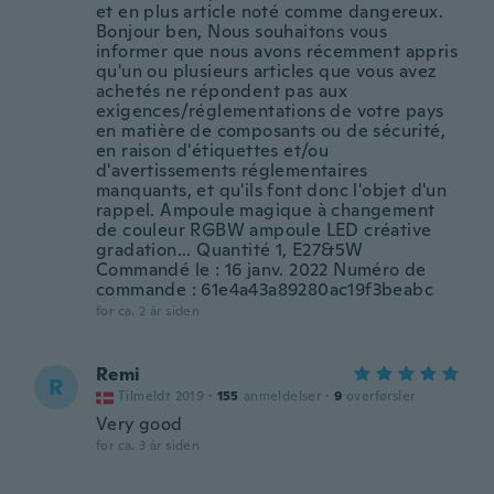
et en plus article noté comme dangereux.
Bonjour ben, Nous souhaitons vous
informer que nous avons récemment appris
qu'un ou plusieurs articles que vous avez
achetés ne répondent pas aux
exigences/réglementations de votre pays
en matière de composants ou de sécurité,
en raison d'étiquettes et/ou
d'avertissements réglementaires
manquants, et qu'ils font donc l'objet d'un
rappel. Ampoule magique à changement
de couleur RGBW ampoule LED créative
gradation... Quantité 1, E27&5W
Commandé le : 16 janv. 2022 Numéro de
commande : 61e4a43a89280ac19f3beabc
for ca. 2 år siden
Remi
R
Tilmeldt 2019
·
155
anmeldelser
·
9
overførsler
Very good
for ca. 3 år siden