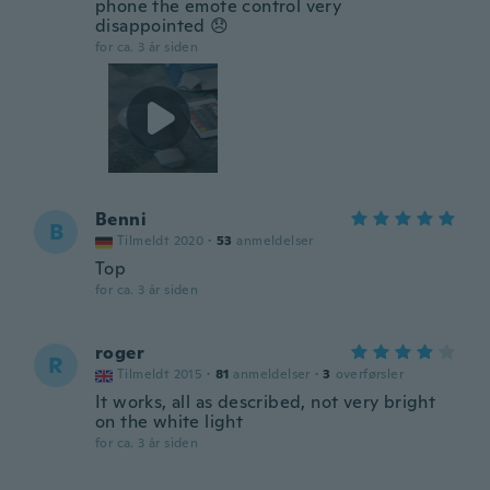
phone the emote control very
disappointed 😞
for ca. 3 år siden
Benni
B
Tilmeldt 2020
·
53
anmeldelser
Top
for ca. 3 år siden
roger
R
Tilmeldt 2015
·
81
anmeldelser
·
3
overførsler
It works, all as described, not very bright
on the white light
for ca. 3 år siden