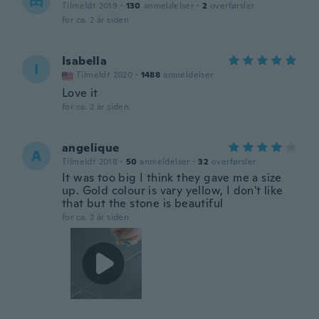
由
Tilmeldt 2019
·
130
anmeldelser
·
2
overførsler
for ca. 2 år siden
Isabella
I
Tilmeldt 2020
·
1488
anmeldelser
Love it
for ca. 2 år siden
angelique
A
Tilmeldt 2018
·
50
anmeldelser
·
32
overførsler
It was too big I think they gave me a size
up. Gold colour is vary yellow, I don't like
that but the stone is beautiful
for ca. 2 år siden