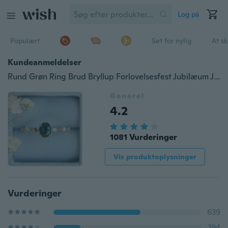
Log på
Populært
Set for nylig
At s
Kundeanmeldelser
Rund Grøn Ring Brud Bryllup Forlovelsesfest Jubilæum Julegave Ring størrelse 4-11
Generel
4.2
1081 Vurderinger
Vis produktoplysninger
Vurderinger
639
194