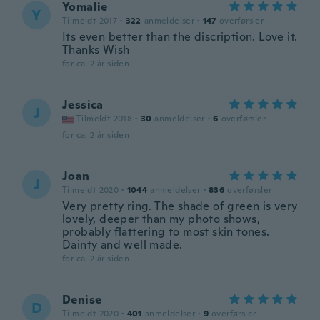
Yomalie
Y
Tilmeldt 2017
·
322
anmeldelser
·
147
overførsler
Its even better than the discription. Love it.
Thanks Wish
for ca. 2 år siden
Jessica
J
Tilmeldt 2018
·
30
anmeldelser
·
6
overførsler
for ca. 2 år siden
Joan
J
Tilmeldt 2020
·
1044
anmeldelser
·
836
overførsler
Very pretty ring. The shade of green is very
lovely, deeper than my photo shows,
probably flattering to most skin tones.
Dainty and well made.
for ca. 2 år siden
Denise
D
Tilmeldt 2020
·
401
anmeldelser
·
9
overførsler