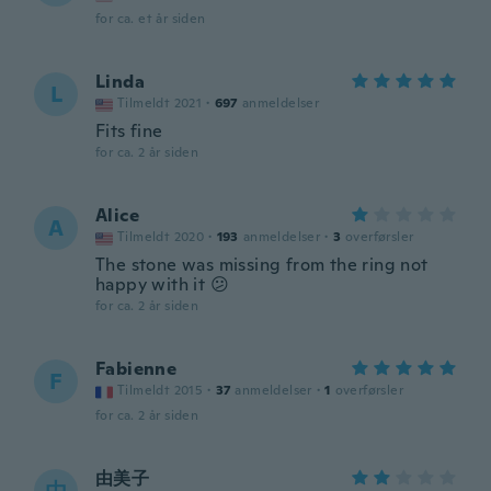
for ca. et år siden
Linda
L
Tilmeldt 2021
·
697
anmeldelser
Fits fine
for ca. 2 år siden
Alice
A
Tilmeldt 2020
·
193
anmeldelser
·
3
overførsler
The stone was missing from the ring not
happy with it 😕
for ca. 2 år siden
Fabienne
F
Tilmeldt 2015
·
37
anmeldelser
·
1
overførsler
for ca. 2 år siden
由美子