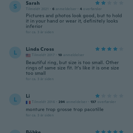
Sarah
S
Tilmeldt 2021
·
6
anmeldelser
·
4
overførsler
Pictures and photos look good, but to hold
it in your hand or wear it, definitely looks
inferior
for ca. 3 år siden
Linda Cross
L
Tilmeldt 2017
·
10
anmeldelser
Beautiful ring, but size is too small. Other
rings of same size fit. It’s like it is one size
too small
for ca. 3 år siden
Li
L
Tilmeldt 2016
·
294
anmeldelser
·
137
overførsler
monture trop grosse trop pacotille
for ca. 3 år siden
Böbke