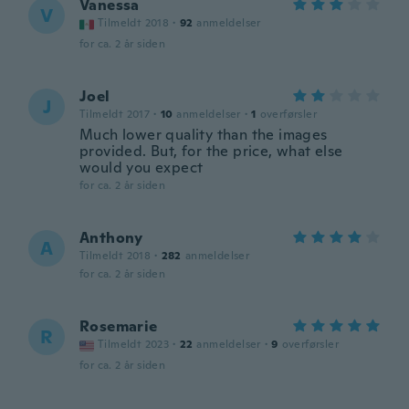
Vanessa
V
Tilmeldt 2018
·
92
anmeldelser
for ca. 2 år siden
Joel
J
Tilmeldt 2017
·
10
anmeldelser
·
1
overførsler
Much lower quality than the images
provided. But, for the price, what else
would you expect
for ca. 2 år siden
Anthony
A
Tilmeldt 2018
·
282
anmeldelser
for ca. 2 år siden
Rosemarie
R
Tilmeldt 2023
·
22
anmeldelser
·
9
overførsler
for ca. 2 år siden