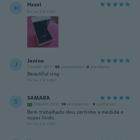
Hazel
H
for ca. 2 år siden
Jenine
J
Tilmeldt 2017
·
80
anmeldelser
·
9
overførsler
Beautiful ring
for ca. 2 år siden
SAMARA
S
Tilmeldt 2019
·
59
anmeldelser
·
9
overførsler
Bem trabalhado deu certinho a medida e
super lindo.
for ca. 2 år siden