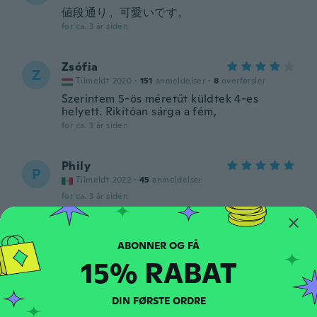
値段通り。可愛いです。
for ca. 3 år siden
Zsófia
Z
Tilmeldt 2020
·
151
anmeldelser
·
8
overførsler
Szerintem 5-ös méretűt küldtek 4-es
helyett. Rikítóan sárga a fém,
for ca. 3 år siden
Phily
P
Tilmeldt 2022
·
45
anmeldelser
for ca. 3 år siden
Beth
B
Tilmeldt 2020
·
11
anmeldelser
15% RABAT
for ca. 3 år siden
DIN FØRSTE ORDRE
Beverly
B