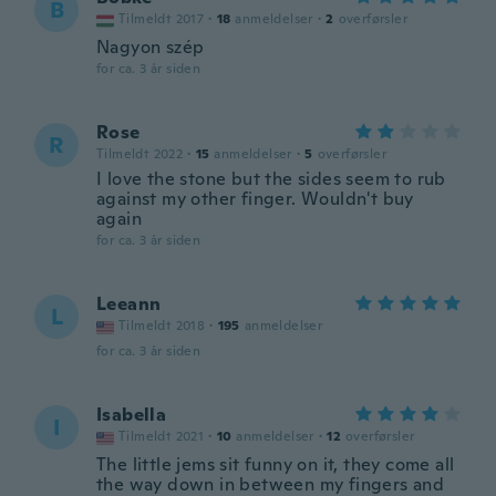
B
Tilmeldt 2017
·
18
anmeldelser
·
2
overførsler
Nagyon szép
for ca. 3 år siden
Rose
R
Tilmeldt 2022
·
15
anmeldelser
·
5
overførsler
I love the stone but the sides seem to rub
against my other finger. Wouldn't buy
again
for ca. 3 år siden
Leeann
L
Tilmeldt 2018
·
195
anmeldelser
for ca. 3 år siden
Isabella
I
Tilmeldt 2021
·
10
anmeldelser
·
12
overførsler
The little jems sit funny on it, they come all
the way down in between my fingers and