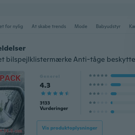
et for nylig
At skabe trends
Mode
Babyudstyr
Kæ
ldelser
Generel
4.3
3133
Vurderinger
Vis produktoplysninger