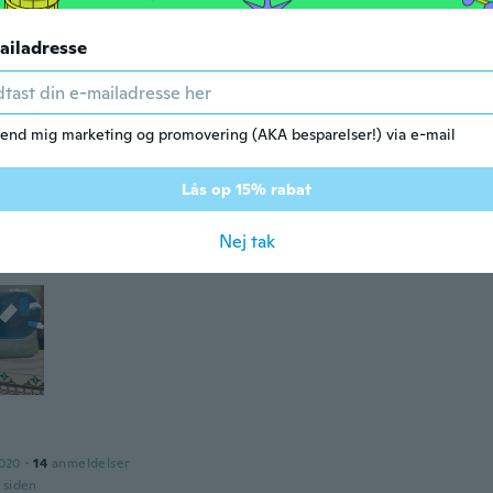
ille Møller
dt 2015
·
38
anmeldelser
·
1
overførsler
ailadresse
år siden
as
end mig marketing og promovering (AKA besparelser!) via e-mail
dt 2018
·
24
anmeldelser
·
2
overførsler
år siden
Lås op 15% rabat
Nej tak
2024
·
6
anmeldelser
·
6
overførsler
r siden
2020
·
14
anmeldelser
r siden