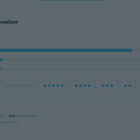
melser
Mest nyttigt
n
021
·
521
anmeldelser
timer siden