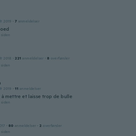
dt 2019
·
7
anmeldelser
goed
r siden
dt 2018
·
221
anmeldelser
·
8
overførsler
r siden
m
dt 2019
·
11
anmeldelser
e à mettre et laisse trop de bulle
r siden
017
·
80
anmeldelser
·
2
overførsler
r siden