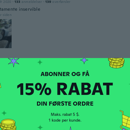
dt 2020
·
133
anmeldelser
·
139
overførsler
amente inservible
år siden
ico
dt 2018
·
188
anmeldelser
·
164
overførsler
e all'ordine
år siden
15% RABAT
a
dt 2016
·
61
anmeldelser
·
18
overførsler
DIN FØRSTE ORDRE
Maks. rabat 5 $.
år siden
1 kode per kunde.