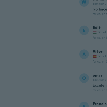
W
Tilmeldt 2
No hace
for ca. et 
Edit
E
Tilmel
for ca. et 
Aitor
A
Tilmel
for ca. et 
omar
O
Tilmeldt 2
Excelen
for ca. et 
Francis
F