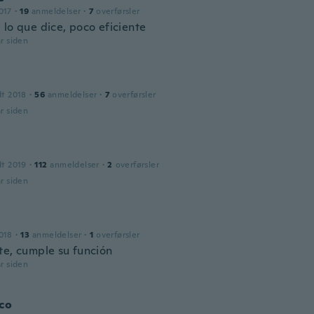
017
·
19
anmeldelser
·
7
overførsler
 lo que dice, poco eficiente
år siden
dt 2018
·
56
anmeldelser
·
7
overførsler
år siden
dt 2019
·
112
anmeldelser
·
2
overførsler
år siden
018
·
13
anmeldelser
·
1
overførsler
te, cumple su función
år siden
co