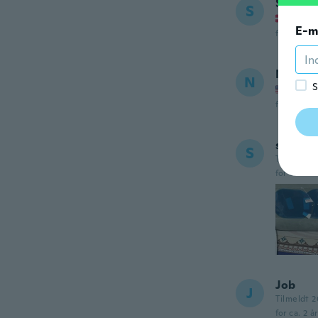
Steen B
S
Tilmel
E-m
for ca. et 
Nichol
N
S
Tilmel
for ca. et 
soso
S
Tilmeldt 
for ca. 2 å
Job
J
Tilmeldt 
for ca. 2 å