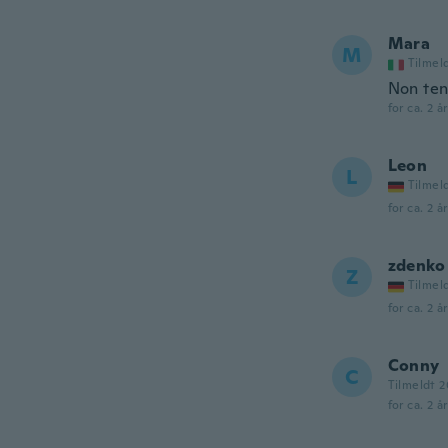
Mara
M
Tilmel
Non ten
for ca. 2 å
Leon
L
Tilmel
for ca. 2 å
zdenko
Z
Tilmel
for ca. 2 å
Conny
C
Tilmeldt 2
for ca. 2 å