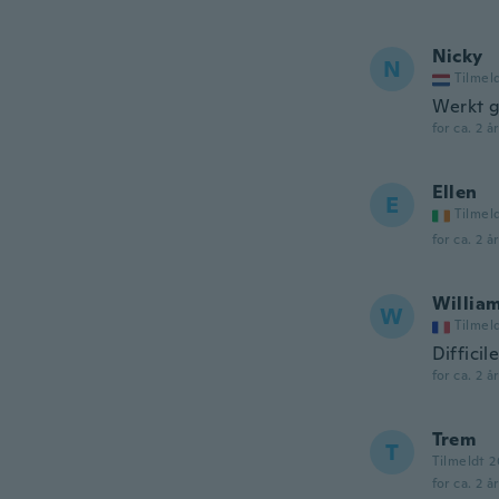
Nicky
N
Tilmel
Werkt 
for ca. 2 å
Ellen
E
Tilmel
for ca. 2 å
Willia
W
Tilmel
Difficil
for ca. 2 å
Trem
T
Tilmeldt 2
for ca. 2 å