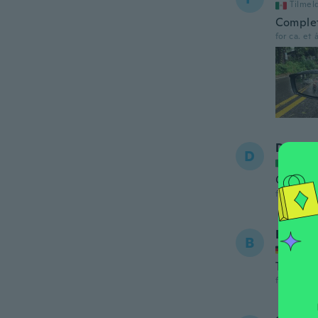
Tilmel
Complet
for ca. et 
Domen
D
Tilmel
Conform
for ca. et 
Barbar
B
Tilmel
Too
for ca. et 