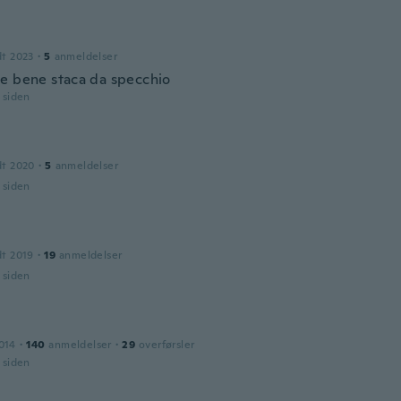
dt 2023
·
5
anmeldelser
e bene staca da specchio
r siden
dt 2020
·
5
anmeldelser
r siden
dt 2019
·
19
anmeldelser
r siden
014
·
140
anmeldelser
·
29
overførsler
r siden