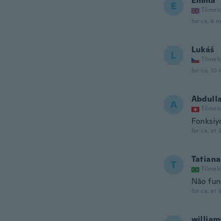
Emma
E
Tilmel
for ca. 6 
Lukáš
L
Tilmel
for ca. 10
Abdull
A
Tilmel
Fonksiy
for ca. et 
Tatiana
T
Tilmel
Não fun
for ca. et 
william