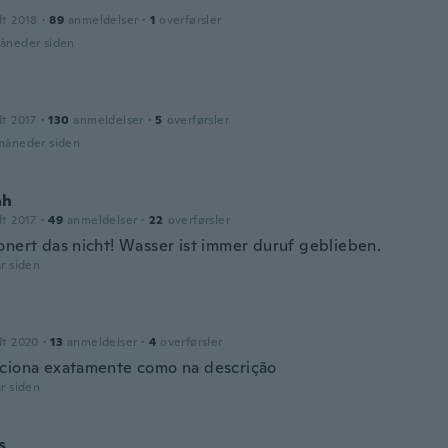
dt 2018
·
89
anmeldelser
·
1
overførsler
måneder siden
dt 2017
·
130
anmeldelser
·
5
overførsler
 måneder siden
ah
dt 2017
·
49
anmeldelser
·
22
overførsler
onert das nicht! Wasser ist immer duruf geblieben.
år siden
dt 2020
·
13
anmeldelser
·
4
overførsler
ciona exatamente como na descrição
år siden
s