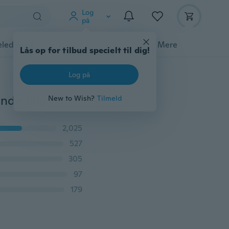
Log
på
ledyrstilbehør
Gadgets
Værktøj
Mere
Lås op for tilbud specielt til dig!
Log på
4 stk regntæt bilspejlklistermærke Anti-tåge beskyttende film regnskærm
New to Wish?
Tilmeld
2,025
527
305
97
179