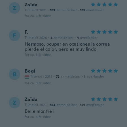
Zaïda
Z
Tilmeldt 2021
·
183
anmeldelser
·
181
overførsler
for ca. 3 år siden
F.
F
Tilmeldt 2020
·
8
anmeldelser
·
4
overførsler
Hermoso, ocupar en ocasiones la correa
pierde el color, pero es muy lindo
for ca. 3 år siden
Bogi
B
Tilmeldt 2018
·
72
anmeldelser
·
1
overførsler
for ca. 3 år siden
Zaïda
Z
Tilmeldt 2021
·
183
anmeldelser
·
181
overførsler
Belle montre !
for ca. 3 år siden