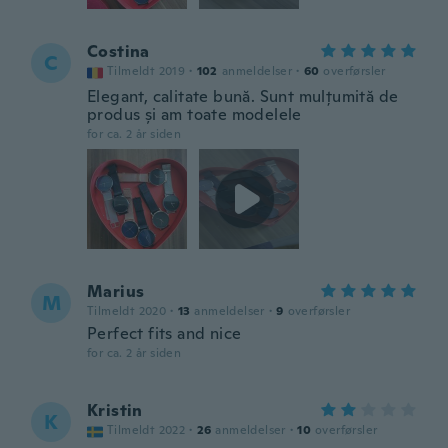
Costina
C
Tilmeldt 2019
·
102
anmeldelser
·
60
overførsler
Elegant, calitate bună. Sunt mulțumită de
produs și am toate modelele
for ca. 2 år siden
Marius
M
Tilmeldt 2020
·
13
anmeldelser
·
9
overførsler
Perfect fits and nice
for ca. 2 år siden
Kristin
K
Tilmeldt 2022
·
26
anmeldelser
·
10
overførsler