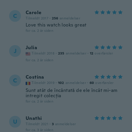
Carole
C
Tilmeldt 2017
·
256
anmeldelser
Love this watch looks great
for ca. 2 år siden
Julia
J
Tilmeldt 2018
·
235
anmeldelser
·
12
overførsler
for ca. 2 år siden
Costina
C
Tilmeldt 2019
·
102
anmeldelser
·
60
overførsler
Sunt atât de încântată de ele încât mi-am
intregit colecția
for ca. 2 år siden
Unathi
U
Tilmeldt 2021
·
3
anmeldelser
for ca. 3 år siden