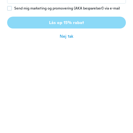
Send mig marketing og promovering (AKA besparelser!) via e-mail
Vitor
V
Tilmeldt 2019
·
3
anmeldelser
·
1
overførsler
Lås op 15% rabat
Muito bonito
for ca. 3 år siden
Nej tak
Susan
S
Tilmeldt 2022
·
53
anmeldelser
Just arrived to what I see it's not to bad.
for ca. 3 år siden
Raquel
R
Tilmeldt 2016
·
5
anmeldelser
Produto bonito, chegou rápido, porém a
presilha q prende o excesso da correia do
relógio não prende bem veio descascando.
No mais, bom custo benefício.
for ca. 3 år siden