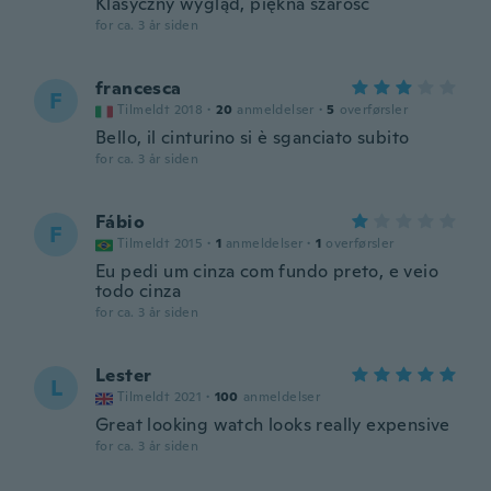
Klasyczny wygląd, piękna szarość
for ca. 3 år siden
francesca
F
Tilmeldt 2018
·
20
anmeldelser
·
5
overførsler
Bello, il cinturino si è sganciato subito
for ca. 3 år siden
Fábio
F
Tilmeldt 2015
·
1
anmeldelser
·
1
overførsler
Eu pedi um cinza com fundo preto, e veio
todo cinza
for ca. 3 år siden
Lester
L
Tilmeldt 2021
·
100
anmeldelser
Great looking watch looks really expensive
for ca. 3 år siden