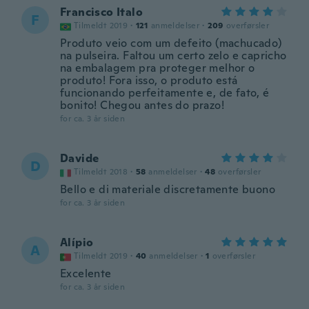
Francisco Italo
F
Tilmeldt 2019
·
121
anmeldelser
·
209
overførsler
Produto veio com um defeito (machucado)
na pulseira. Faltou um certo zelo e capricho
na embalagem pra proteger melhor o
produto! Fora isso, o produto está
funcionando perfeitamente e, de fato, é
bonito! Chegou antes do prazo!
for ca. 3 år siden
Davide
D
Tilmeldt 2018
·
58
anmeldelser
·
48
overførsler
Bello e di materiale discretamente buono
for ca. 3 år siden
Alípio
A
Tilmeldt 2019
·
40
anmeldelser
·
1
overførsler
Excelente
for ca. 3 år siden