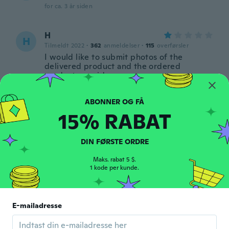
for ca. 3 år siden
H
H
Tilmeldt 2022
·
362
anmeldelser
·
115
overførsler
I would like to submit photos of the
delivered product and the ordered
product as evidence.
for ca. 3 år siden
15% RABAT
Ernst
E
Tilmeldt 2019
·
11
anmeldelser
·
1
overførsler
Leider ist Batterie aus
DIN FØRSTE ORDRE
for ca. 3 år siden
Maks. rabat 5 $.
1 kode per kunde.
Carol
C
Tilmeldt 2019
·
18
anmeldelser
Second time lucky absolutely love this
E-mailadresse
watch
for ca. 3 år siden