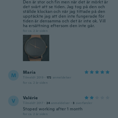
Den är stor och fin men när det är mörkt är
det svårt att se tiden. Jag tog på den och
ställde klockan och när jag tittade på den
upptäckte jag att den inte fungerade för
tiden är densamma och det är inte ok. Vill
ha ersättning eftersom den inte går.
for ca. 2 år siden
María
M
Tilmeldt 2019
·
172
anmeldelser
for ca. 2 år siden
Valérie
V
Tilmeldt 2017
·
24
anmeldelser
·
3
overførsler
Stoped working after 1 month
for ca. 2 år siden