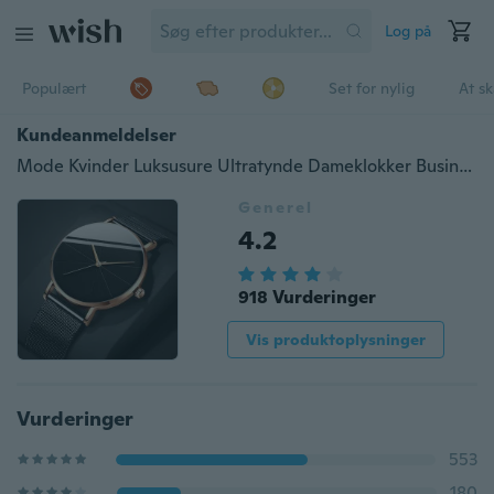
Log på
Populært
Set for nylig
At s
Kundeanmeldelser
Mode Kvinder Luksusure Ultratynde Dameklokker Businessur Kvinder Luksus Rose Gold Mesh Rustfrit stål Dameklokker Kvindelig ur Montre Femme
Generel
4.2
918 Vurderinger
Vis produktoplysninger
Vurderinger
553
180