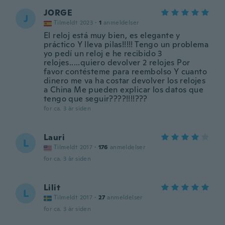
JORGE
J
Tilmeldt 2023
·
1
anmeldelser
El reloj está muy bien, es elegante y
práctico Y lleva pilas!!!!! Tengo un problema
yo pedí un reloj e he recibido 3
relojes.....quiero devolver 2 relojes Por
favor contésteme para reembolso Y cuanto
dinero me va ha costar devolver los relojes
a China Me pueden explicar los datos que
tengo que seguir????!!!!???
for ca. 3 år siden
Lauri
L
Tilmeldt 2017
·
176
anmeldelser
for ca. 3 år siden
Lilit
L
Tilmeldt 2017
·
27
anmeldelser
for ca. 3 år siden