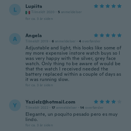
Lupiita
L
Tilmeldt 2020
·
5
anmeldelser
for ca. 3 år siden
Angela
A
Tilmeldt 2019
·
6
anmeldelser
·
4
overførsler
Adjustable and light, this looks like some of
my more expensive instore watch buys so I
was very happy with the silver, grey face
watch. Only thing to be aware of would be
that the watch I received needed the
battery replaced within a couple of days as
it was running slow.
for ca. 3 år siden
Yazielz@hotmail.com
Y
Tilmeldt 2022
·
17
anmeldelser
·
14
overførsler
Elegante, un poquito pesado pero es muy
lindo.
for ca. 3 år siden