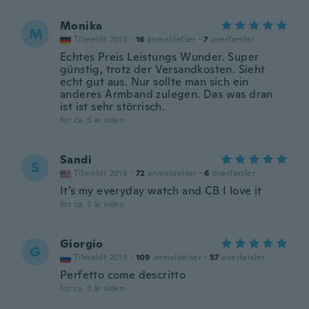
Monika
M
Tilmeldt 2015
·
16
anmeldelser
·
7
overførsler
Echtes Preis Leistungs Wunder. Super
günstig, trotz der Versandkosten. Sieht
echt gut aus. Nur sollte man sich ein
anderes Armband zulegen. Das was dran
ist ist sehr störrisch.
for ca. 3 år siden
Sandi
S
Tilmeldt 2018
·
72
anmeldelser
·
6
overførsler
It’s my everyday watch and CB I love it
for ca. 3 år siden
Giorgio
G
Tilmeldt 2015
·
109
anmeldelser
·
57
overførsler
Perfetto come descritto
for ca. 3 år siden