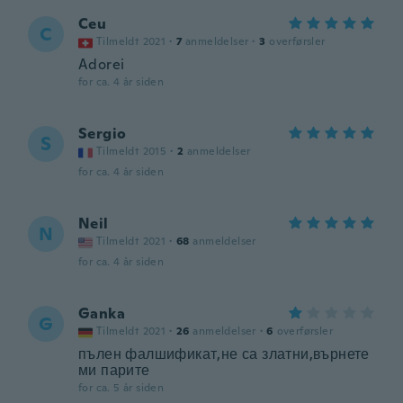
Ceu
C
Tilmeldt 2021
·
7
anmeldelser
·
3
overførsler
Adorei
for ca. 4 år siden
Sergio
S
Tilmeldt 2015
·
2
anmeldelser
for ca. 4 år siden
Neil
N
Tilmeldt 2021
·
68
anmeldelser
for ca. 4 år siden
Ganka
G
Tilmeldt 2021
·
26
anmeldelser
·
6
overførsler
пълен фалшификат,не са златни,върнете
ми парите
for ca. 5 år siden