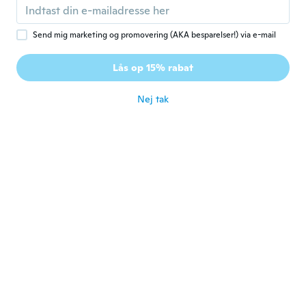
for ca. 5 år siden
Send mig marketing og promovering (AKA besparelser!) via e-mail
Kristy
K
Tilmeldt 2020
·
21
anmeldelser
Lås op 15% rabat
Really sparkles
for ca. 5 år siden
Nej tak
silvana
S
Tilmeldt 2020
·
130
anmeldelser
·
45
overførsler
carino ma largo scarsa qualità
for ca. 5 år siden
Glen
G
Tilmeldt 2018
·
79
anmeldelser
·
6
overførsler
for ca. 5 år siden
sandy
S
Tilmeldt 2021
·
56
anmeldelser
·
1
overførsler