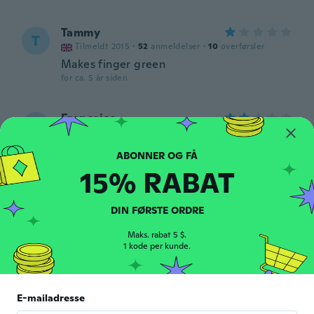
Tammy
T
Tilmeldt 2015
·
52
anmeldelser
·
10
overførsler
Makes finger green
for ca. 5 år siden
Françoise
F
Tilmeldt 2018
·
42
anmeldelser
·
1
overførsler
très déçue elle n'a pas l'éclat attendu
for ca. 5 år siden
15% RABAT
Patty
P
DIN FØRSTE ORDRE
Tilmeldt 2017
·
19
anmeldelser
·
1
overførsler
It look good but the size little bit smaller
Maks. rabat 5 $.
1 kode per kunde.
for ca. 5 år siden
정미
정
E-mailadresse
Tilmeldt 2021
·
4
anmeldelser