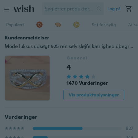
Log på
Populært
Set for nylig
At s
Kundeanmeldelser
Mode luksus udsøgt 925 ren sølv sløjfe kærlighed ubegrænset vielsesring Kvinders unikke 18K forgyldte hvide diamant tofarvet forlovelses smykker Kvinders jubilæumsgave Ring størrelse 5-12
Generel
4
1470 Vurderinger
Vis produktoplysninger
Vurderinger
827
243