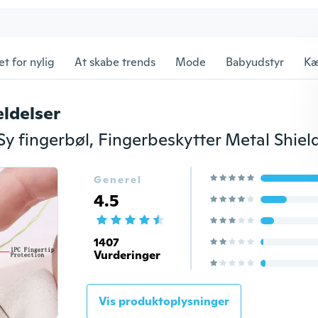
et for nylig
At skabe trends
Mode
Babyudstyr
Kæ
ldelser
Generel
4.5
1407
Vurderinger
Vis produktoplysninger