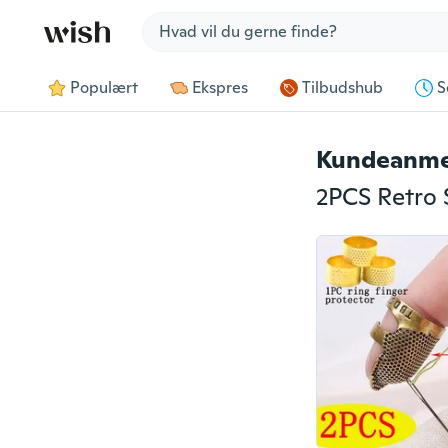
Jump to section
Populært
Ekspres
Tilbudshub
S
Kundeanme