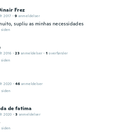
inair Frez
dt 2017
·
9
anmeldelser
muito, supliu as minhas necessidades
r siden
e
dt 2016
·
23
anmeldelser
·
1
overførsler
r siden
dt 2020
·
46
anmeldelser
r siden
da de fatima
dt 2020
·
3
anmeldelser
o
r siden