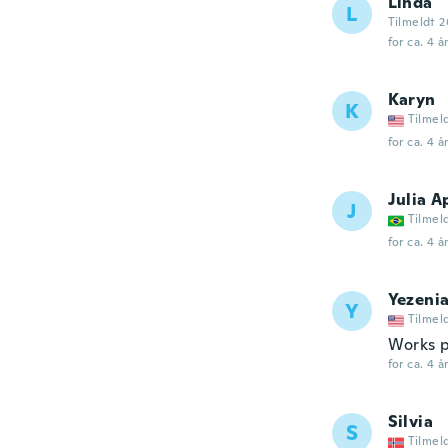
Linda
L
Tilmeldt 
for ca. 4 å
Karyn
K
Tilmel
for ca. 4 å
Julia A
J
Tilmel
for ca. 4 å
Yezeni
Y
Tilmel
Works pe
for ca. 4 å
Silvia
S
Tilmel