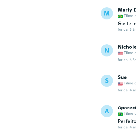
Marly D
M
Tilmel
Gostei 
for ca. 3 å
Nichol
N
Tilmel
for ca. 3 å
Sue
S
Tilmel
for ca. 4 å
Apareci
A
Tilmel
Perfeit
for ca. 4 å