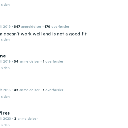
r siden
dt 2019
·
367
anmeldelser
·
170
overførsler
m doesn't work well and is not a good fit
r siden
ine
dt 2019
·
34
anmeldelser
·
1
overførsler
r siden
dt 2016
·
42
anmeldelser
·
1
overførsler
r siden
Pires
dt 2020
·
2
anmeldelser
r siden