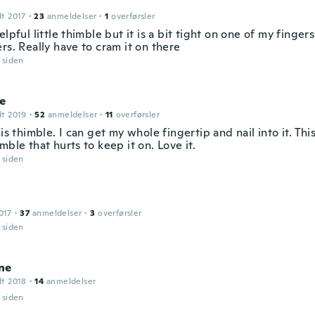
dt 2017
·
23
anmeldelser
·
1
overførsler
elpful little thimble but it is a bit tight on one of my fingers
rs. Really have to cram it on there
r siden
te
dt 2019
·
52
anmeldelser
·
11
overførsler
his thimble. I can get my whole fingertip and nail into it. Thi
mble that hurts to keep it on. Love it.
r siden
017
·
37
anmeldelser
·
3
overførsler
r siden
ne
dt 2018
·
14
anmeldelser
r siden