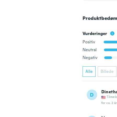
Produktbedøm
Vurderinger
Positiv
Neutral
Negativ
Alle
Billede
Dineth
D
Tilmel
for ca. 2 å