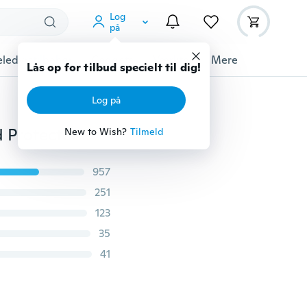
Log
på
ledyrstilbehør
Gadgets
Værktøj
Mere
Lås op for tilbud specielt til dig!
Log på
2PCS Retro Sy fingerbøl, Fingerbeskytter Metal Shield Protector Fingertip Fingerbøl Pin Nåle Partner Syværktøj
New to Wish?
Tilmeld
957
251
123
35
41