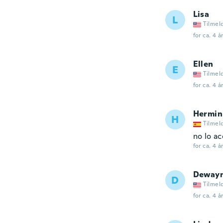
Lisa
L
Tilmel
for ca. 4 å
Ellen
E
Tilmel
for ca. 4 å
Hermin
H
Tilmel
no lo a
for ca. 4 å
Deway
D
Tilmel
for ca. 4 å