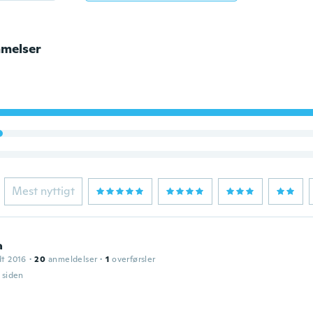
melser
Mest nyttigt
a
dt 2016
·
20
anmeldelser
·
1
overførsler
r siden