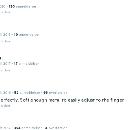
2020
·
120
anmeldelser
r siden
dt 2013
·
10
anmeldelser
r siden
p.
dt 2017
·
17
anmeldelser
r siden
a
dt 2016
·
52
anmeldelser
·
66
overførsler
rfectly. Soft enough metal to easily adjust to the finger
r siden
dt 2017
·
354
anmeldelser
·
4
overførsler