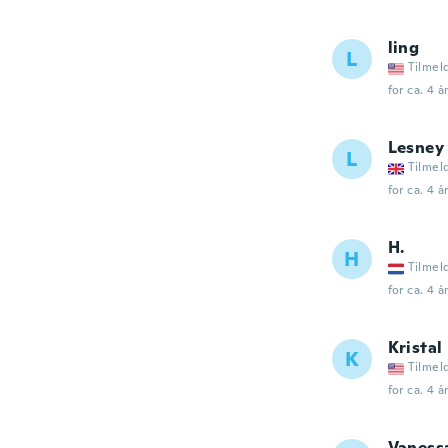
ling
L
Tilmel
for ca. 4 å
Lesney
L
Tilmel
for ca. 4 å
H.
H
Tilmel
for ca. 4 å
Kristal
K
Tilmel
for ca. 4 å
Vaness