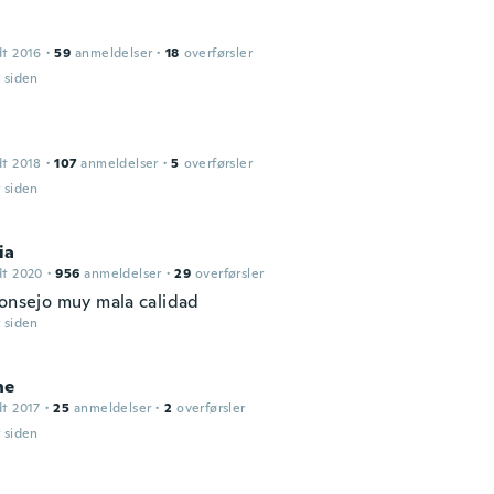
dt 2016
·
59
anmeldelser
·
18
overførsler
r siden
dt 2018
·
107
anmeldelser
·
5
overførsler
r siden
ia
dt 2020
·
956
anmeldelser
·
29
overførsler
consejo muy mala calidad
r siden
ne
dt 2017
·
25
anmeldelser
·
2
overførsler
r siden