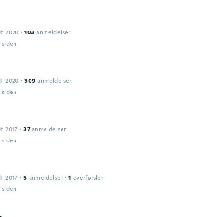
dt 2020
·
103
anmeldelser
r siden
dt 2020
·
309
anmeldelser
r siden
dt 2017
·
37
anmeldelser
r siden
dt 2017
·
5
anmeldelser
·
1
overførsler
r siden
a