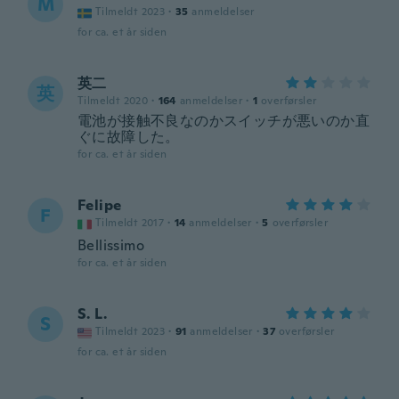
M
Tilmeldt 2023
·
35
anmeldelser
for ca. et år siden
英二
英
Tilmeldt 2020
·
164
anmeldelser
·
1
overførsler
電池が接触不良なのかスイッチが悪いのか直
ぐに故障した。
for ca. et år siden
Felipe
F
Tilmeldt 2017
·
14
anmeldelser
·
5
overførsler
Bellissimo
for ca. et år siden
S. L.
S
Tilmeldt 2023
·
91
anmeldelser
·
37
overførsler
for ca. et år siden