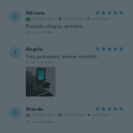
Adriano
A
Tilmeldt 2021
·
12
anmeldelser
·
7
overførsler
Produto chegou certinho.
for ca. 2 år siden
Angelo
A
Très polyvalent, bonne visibilité
for ca. 2 år siden
Glenda
G
Tilmeldt 2014
·
51
anmeldelser
·
4
overførsler
for ca. 2 år siden