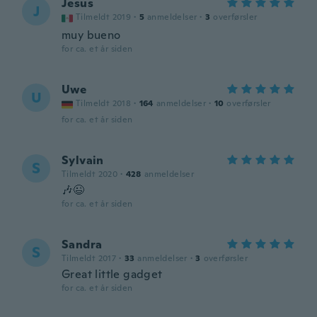
Jesus
J
Tilmeldt 2019
·
5
anmeldelser
·
3
overførsler
muy bueno
for ca. et år siden
Uwe
U
Tilmeldt 2018
·
164
anmeldelser
·
10
overførsler
for ca. et år siden
Sylvain
S
Tilmeldt 2020
·
428
anmeldelser
🎶😉
for ca. et år siden
Sandra
S
Tilmeldt 2017
·
33
anmeldelser
·
3
overførsler
Great little gadget
for ca. et år siden