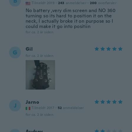
B
Tilmeldt 2019
·
243
anmeldelser
·
200
overførsler
No battery ,very dim screen and NO 360
turning so its hard to position it on the
neck, I actually broke it on purpose so I
could make it go into positiin
for ca. 2 år siden
Gil
G
for ca. 2 år siden
Jarno
J
Tilmeldt 2017
·
52
anmeldelser
for ca. 2 år siden
Audrey