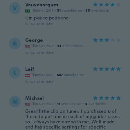
Vauvenargues
V
Tilmeldt 2018
·
51
anmeldelser
·
35
overførsler
Um pouco pequeno
for ca. et år siden
George
G
Tilmeldt 2023
·
44
anmeldelser
for ca. et år siden
Leif
L
Tilmeldt 2017
·
687
anmeldelser
for ca. et år siden
Michael
M
Tilmeldt 2018
·
11
anmeldelser
·
4
overførsler
Great little clip on tuner. I purchased 6 of
these to put one in each of my guitar cases
so I always have one with me. Well made
and has specific settings for specific