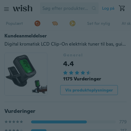
Log på
Populært
Set for nylig
At s
Kundeanmeldelser
Digital kromatisk LCD Clip-On elektrisk tuner til bas, guitar, Ukulele, violin
Generel
4.4
1175 Vurderinger
Vis produktoplysninger
Vurderinger
779
217