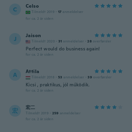
Celso
C
Tilmeldt 2019
·
17
anmeldelser
for ca. 2 år siden
Jaison
J
Tilmeldt 2020
·
31
anmeldelser
·
28
overførsler
Perfect would do business again!
for ca. 2 år siden
Attila
A
Tilmeldt 2018
·
53
anmeldelser
·
39
overførsler
Kicsi , praktikus, jól működik.
for ca. 2 år siden
宏二
宏
Tilmeldt 2019
·
259
anmeldelser
for ca. 2 år siden