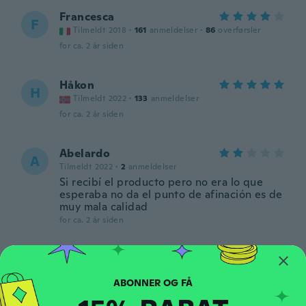
Francesca
F
Tilmeldt 2018
·
161
anmeldelser
·
86
overførsler
for ca. 2 år siden
Håkon
H
Tilmeldt 2022
·
133
anmeldelser
for ca. 2 år siden
Abelardo
A
Tilmeldt 2022
·
2
anmeldelser
Si recibí el producto pero no era lo que
esperaba no da el punto de afinación es de
muy mala calidad
for ca. 2 år siden
Ola
O
Tilmeldt 2018
·
489
anmeldelser
·
1
overførsler
for ca. 2 år siden