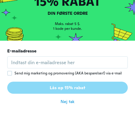
15% RABAT
Francisco
F
DIN FØRSTE ORDRE
Tilmeldt 2019
·
13
anmeldelser
Bom. Recomendo.
Maks. rabat 5 $.
1 kode per kunde.
for ca. 2 år siden
Edgardo bauza
E
E-mailadresse
Tilmeldt 2022
·
4
anmeldelser
Excellent
for ca. 2 år siden
Send mig marketing og promovering (AKA besparelser!) via e-mail
Otakar
O
Lås op 15% rabat
Tilmeldt 2016
·
53
anmeldelser
for ca. 2 år siden
Nej tak
Marvin
M
Tilmeldt 2019
·
238
anmeldelser
for ca. 2 år siden