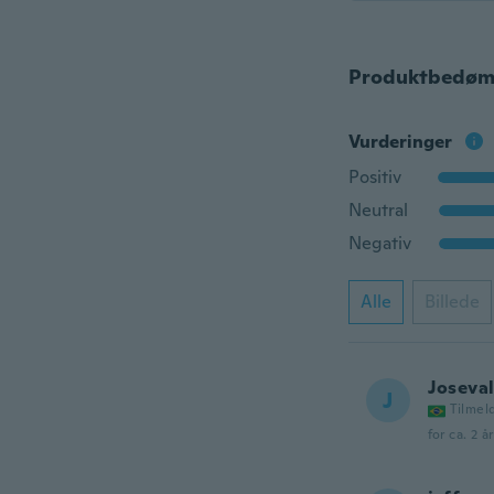
Produktbedøm
Vurderinger
Positiv
Neutral
Negativ
Alle
Billede
Joseva
J
Tilmel
for ca. 2 å