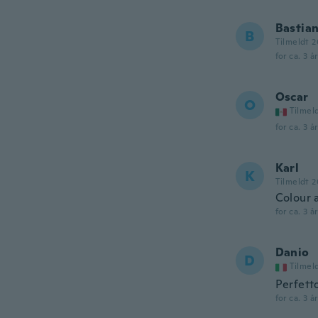
Bastia
B
Tilmeldt 2
for ca. 3 å
Oscar
O
Tilmel
for ca. 3 å
Karl
K
Tilmeldt 
Colour a
for ca. 3 å
Danio
D
Tilmel
Perfett
for ca. 3 å