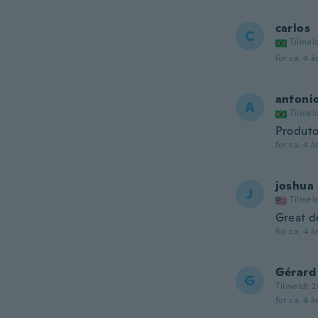
carlos
C
Tilmel
for ca. 4 å
antoni
A
Tilmel
Produto
for ca. 4 å
joshua
J
Tilmel
Great d
for ca. 4 å
Gérard
G
Tilmeldt 2
for ca. 4 å