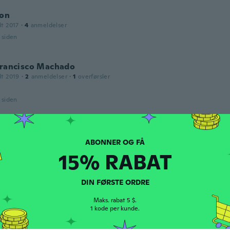
ton
dt 2017
·
4
anmeldelser
r siden
Francisco Machado
dt 2019
·
2
anmeldelser
·
1
overførsler
r siden
dt 2018
·
1
anmeldelser
no prazo e foi de acordo o com que pedi, muito bom, ótimo
15% RABAT
o previsto.
r siden
DIN FØRSTE ORDRE
Maks. rabat 5 $.
1 kode per kunde.
dt 2021
·
1
anmeldelser
r siden