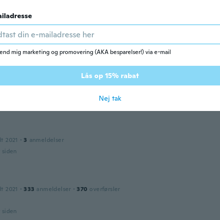
iladresse
dilon
dt 2021
·
2
anmeldelser
om e interessante. Gostei muito.
end mig marketing og promovering (AKA besparelser!) via e-mail
r siden
Lås op 15% rabat
dt 2020
·
5
anmeldelser
Nej tak
r siden
dt 2021
·
3
anmeldelser
r siden
dt 2021
·
333
anmeldelser
·
370
overførsler
r siden