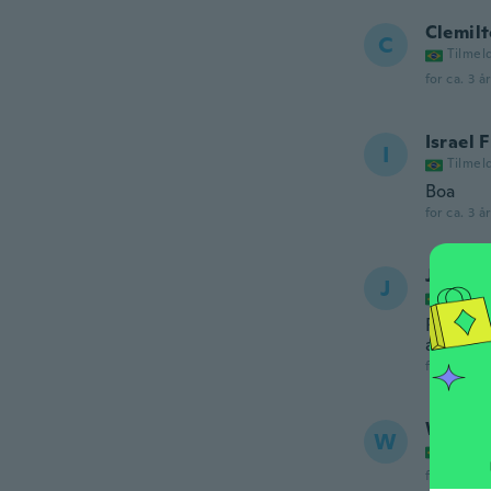
Clemil
C
Tilmel
for ca. 3 å
Israel 
I
Tilmel
Boa
for ca. 3 å
John
J
Tilmel
Recebi 
antes d
for ca. 3 å
Wesley
W
Tilmel
for ca. 3 å