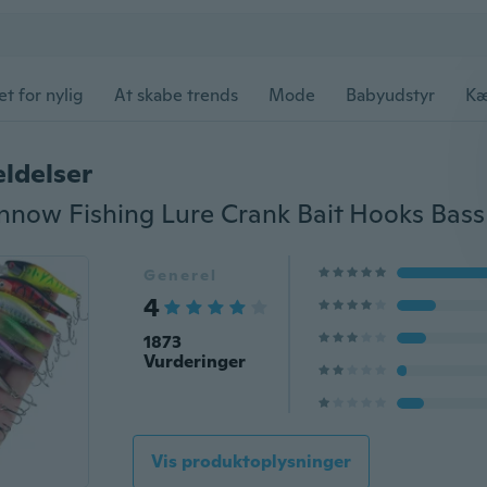
et for nylig
At skabe trends
Mode
Babyudstyr
Kæ
ldelser
Generel
4
1873
Vurderinger
Vis produktoplysninger