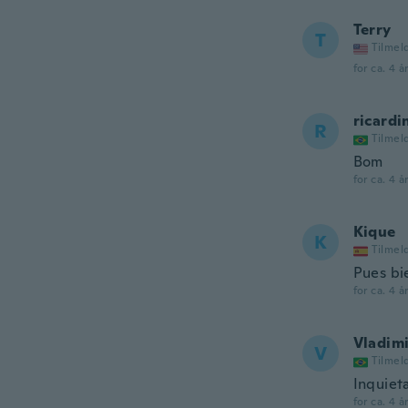
Terry
T
Tilmel
for ca. 4 å
ricard
R
Tilmel
Bom
for ca. 4 å
Kique
K
Tilmel
Pues bi
for ca. 4 å
Vladim
V
Tilmel
Inquiet
for ca. 4 å