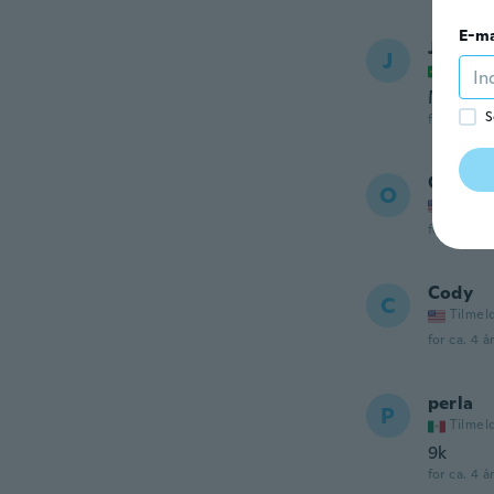
E-ma
José O
J
Tilmel
Muito b
S
for ca. 4 å
Orval
O
Tilmel
for ca. 4 å
Cody
C
Tilmel
for ca. 4 å
perla
P
Tilmel
9k
for ca. 4 å