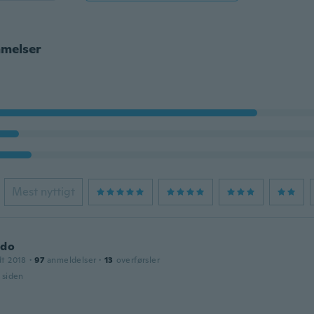
melser
Mest nyttigt
ldo
dt 2018
·
97
anmeldelser
·
13
overførsler
r siden