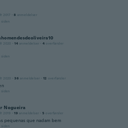
dt 2017
·
8
anmeldelser
r siden
inhomendesdeoliveira10
dt 2020
·
14
anmeldelser
·
4
overførsler
r siden
dt 2020
·
36
anmeldelser
·
12
overførsler
en
r siden
ir Nogueira
dt 2019
·
19
anmeldelser
·
5
overførsler
as pequenas que nadam bem
r siden