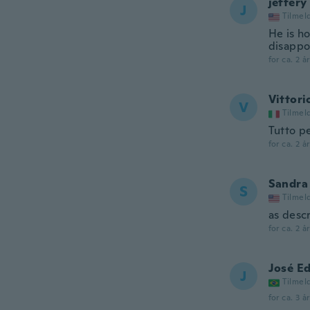
jeffery
J
Tilmel
He is ho
disappoi
for ca. 2 å
Vittori
V
Tilmel
Tutto p
for ca. 2 å
Sandra
S
Tilmel
as desc
for ca. 2 å
José E
J
Tilmel
for ca. 3 å