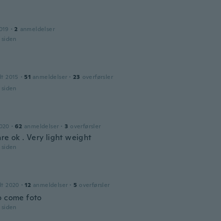
n
019
·
2
anmeldelser
r siden
dt 2015
·
51
anmeldelser
·
23
overførsler
r siden
2020
·
62
anmeldelser
·
3
overførsler
re ok . Very light weight
r siden
dt 2020
·
12
anmeldelser
·
5
overførsler
o come foto
r siden