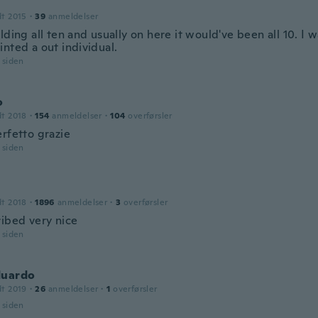
dt 2015
·
39
anmeldelser
lding all ten and usually on here it would've been all 10. I 
nted a out individual.
r siden
o
dt 2018
·
154
anmeldelser
·
104
overførsler
erfetto grazie
r siden
dt 2018
·
1896
anmeldelser
·
3
overførsler
ribed very nice
r siden
duardo
dt 2019
·
26
anmeldelser
·
1
overførsler
r siden