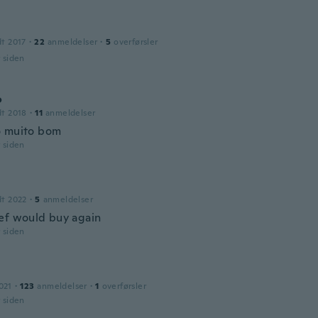
dt 2017
·
22
anmeldelser
·
5
overførsler
r siden
o
dt 2018
·
11
anmeldelser
 muito bom
r siden
dt 2022
·
5
anmeldelser
ef would buy again
r siden
021
·
123
anmeldelser
·
1
overførsler
r siden