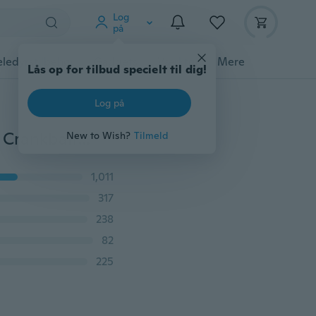
Log
på
ledyrstilbehør
Gadgets
Værktøj
Mere
Lås op for tilbud specielt til dig!
Log på
10 farver Minnow Fishing Lure Crank Bait Hooks Bass Crankbait Tackle 6,5 cm / 4,8 g
New to Wish?
Tilmeld
1,011
317
238
82
225