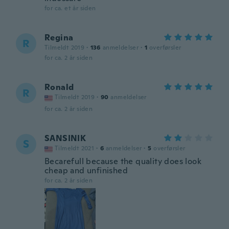
for ca. et år siden
Regina
R
Tilmeldt 2019
·
136
anmeldelser
·
1
overførsler
for ca. 2 år siden
Ronald
R
Tilmeldt 2019
·
90
anmeldelser
for ca. 2 år siden
SANSINIK
S
Tilmeldt 2021
·
6
anmeldelser
·
5
overførsler
Becarefull because the quality does look
cheap and unfinished
for ca. 2 år siden