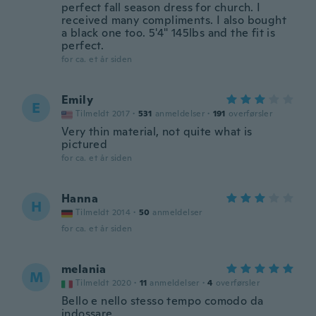
perfect fall season dress for church. I
received many compliments. I also bought
a black one too. 5'4" 145lbs and the fit is
perfect.
for ca. et år siden
Emily
E
Tilmeldt 2017
·
531
anmeldelser
·
191
overførsler
Very thin material, not quite what is
pictured
for ca. et år siden
Hanna
H
Tilmeldt 2014
·
50
anmeldelser
for ca. et år siden
melania
M
Tilmeldt 2020
·
11
anmeldelser
·
4
overførsler
Bello e nello stesso tempo comodo da
indossare