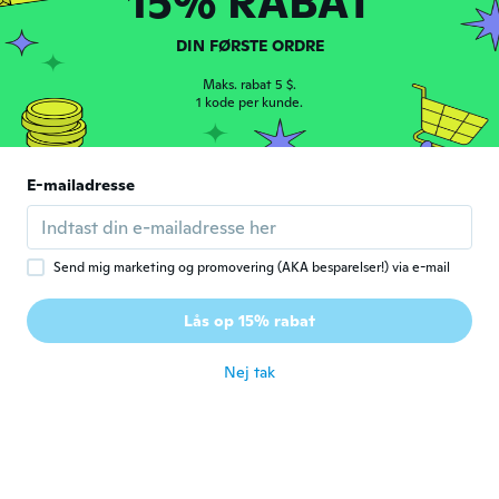
15% RABAT
Christina
DIN FØRSTE ORDRE
C
Tilmeldt 2018
·
246
anmeldelser
·
79
overførsler
for ca. 2 år siden
Maks. rabat 5 $.
1 kode per kunde.
ELIZABETH
E
Tilmeldt 2020
·
3
anmeldelser
E-mailadresse
Não gostei nada não é ven como se vê na
imagem
for ca. 2 år siden
Send mig marketing og promovering (AKA besparelser!) via e-mail
Tammy
T
Lås op 15% rabat
Tilmeldt 2023
·
2
anmeldelser
for ca. 2 år siden
Nej tak
Marta
M
Tilmeldt 2016
·
236
anmeldelser
·
14
overførsler
for ca. 2 år siden