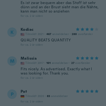
Es ist zwar bequem aber das Stoff ist sehr
dünn und an der Brust sieht man die Nähte,
kann man nicht so anziehen
for ca. 2 år siden
Kodiac
K
Tilmeldt 2021
·
467
anmeldelser
·
280
overførsler
QUALITY BEATS QUANTITY
for ca. 2 år siden
Malissia
M
Tilmeldt 2017
·
101
anmeldelser
·
27
overførsler
Fits nicely. As advertised. Exactly what I
was looking for. Thank you.
for ca. 2 år siden
Pat
P
Tilmeldt 2020
·
83
anmeldelser
for ca. 2 år siden