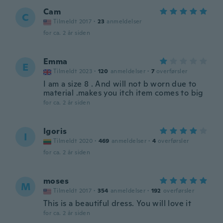
Cam
C
Tilmeldt 2017
·
23
anmeldelser
for ca. 2 år siden
Emma
E
Tilmeldt 2023
·
120
anmeldelser
·
7
overførsler
I am a size 8 . And will not b worn due to
material .makes you itch item comes to big
for ca. 2 år siden
Igoris
I
Tilmeldt 2020
·
469
anmeldelser
·
4
overførsler
for ca. 2 år siden
moses
M
Tilmeldt 2017
·
354
anmeldelser
·
192
overførsler
This is a beautiful dress. You will love it
for ca. 2 år siden