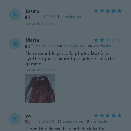
Laura
L
Tilmeldt 2023
·
3
anmeldelser
for ca. et år siden
Marie
M
Tilmeldt 2017
·
131
anmeldelser
·
96
overførsler
Ne ressemble pas à la photo. Matière
synthétique vraiment pas jolie et bas de
gamme
for ca. et år siden
yo
Y
Tilmeldt 2018
·
32
anmeldelser
·
3
overførsler
I love this dress. It is not thick but a