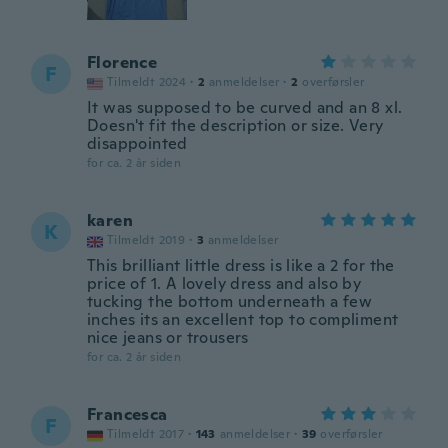
Florence
F
Tilmeldt 2024
·
2
anmeldelser
·
2
overførsler
It was supposed to be curved and an 8 xl.
Doesn't fit the description or size. Very
disappointed
for ca. 2 år siden
karen
K
Tilmeldt 2019
·
3
anmeldelser
This brilliant little dress is like a 2 for the
price of 1. A lovely dress and also by
tucking the bottom underneath a few
inches its an excellent top to compliment
nice jeans or trousers
for ca. 2 år siden
Francesca
F
Tilmeldt 2017
·
143
anmeldelser
·
39
overførsler