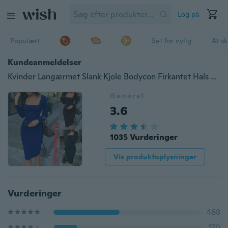
Log på
Populært
Set for nylig
At s
Kundeanmeldelser
Kvinder Langærmet Slank Kjole Bodycon Firkantet Hals Kjole Plus Størrelse XS-8XL
Generel
3.6
1035 Vurderinger
Vis produktoplysninger
Vurderinger
468
170