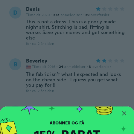
Denis
D
Tilmeldt 2020
·
272
anmeldelser
·
29
overførsler
This is not a dress. This is a poorly made
night shirt. Stitching is bad, fitting is
worse. Save your money and get something
else
for ca. 2 år siden
Beverley
B
Tilmeldt 2016
·
24
anmeldelser
·
3
overførsler
The fabric isn’t what I expected and looks
on the cheap side . I guess you get what
you pay for !!
for ca. 2 år siden
rosane
R
Tilmeldt 2019
·
1
anmeldelser
Minúsculo
for ca. 2 år siden