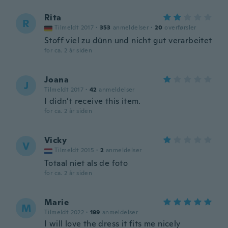
Rita
R
Tilmeldt 2017
·
353
anmeldelser
·
20
overførsler
Stoff viel zu dünn und nicht gut verarbeitet
for ca. 2 år siden
Joana
J
Tilmeldt 2017
·
42
anmeldelser
I didn’t receive this item.
for ca. 2 år siden
Vicky
V
Tilmeldt 2015
·
2
anmeldelser
Totaal niet als de foto
for ca. 2 år siden
Marie
M
Tilmeldt 2022
·
199
anmeldelser
I will love the dress it fits me nicely