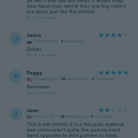
ya like if you had dry hands it would shag
your hand type metral they size big color's
are great just like the pitcher
for ca. 5 år siden
Jasna
J
Tilmeldt 2020
·
4
anmeldelser
Dober.
for ca. 5 år siden
Peggy
P
Tilmeldt 2020
·
26
anmeldelser
·
3
overførsler
Awesome
for ca. 5 år siden
Jenn
J
Tilmeldt 2017
·
29
anmeldelser
·
3
overførsler
This is not cotton, it is a thin poly material
and colors aren't quite like picture (neck
band opposite to shirt pattern so looks