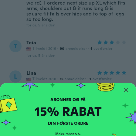
weird). I ordered next size up XL which fits
arms, shoulders but & it runs long & is
square fit falls over hips and to top of legs
so too long.
for ca. 5 år siden
Teia
T
Tilmeldt 2019
·
90
anmeldelser
·
1
overførsler
for ca. 5 år siden
Lisa
L
Tilmeldt 2018
·
15
anmeldelser
·
1
overførsler
for ca. 5 år siden
Ashley
A
15% RABAT
Tilmeldt 2018
·
15
anmeldelser
for ca. 5 år siden
DIN FØRSTE ORDRE
Cristina
Maks. rabat 5 $.