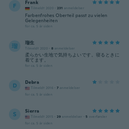
Frank
F
Tilmeldt 2020
·
231
anmeldelser
Farbenfrohes Oberteil passt zu vielen
Gelegenheiten
for ca. 5 år siden
瑠生
瑠
Tilmeldt 2020
·
8
anmeldelser
柔らかい生地で気持ちよいです。寝るときに
着てます。
for ca. 5 år siden
Debra
D
Tilmeldt 2016
·
7
anmeldelser
for ca. 5 år siden
Sierra
S
Tilmeldt 2015
·
29
anmeldelser
·
5
overførsler
for ca. 5 år siden