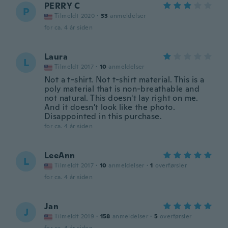
PERRY C
P
Tilmeldt 2020
·
33
anmeldelser
for ca. 4 år siden
Laura
L
Tilmeldt 2017
·
10
anmeldelser
Not a t-shirt. Not t-shirt material. This is a
poly material that is non-breathable and
not natural. This doesn't lay right on me.
And it doesn't look like the photo.
Disappointed in this purchase.
for ca. 4 år siden
LeeAnn
L
Tilmeldt 2017
·
10
anmeldelser
·
1
overførsler
for ca. 4 år siden
Jan
J
Tilmeldt 2019
·
158
anmeldelser
·
5
overførsler