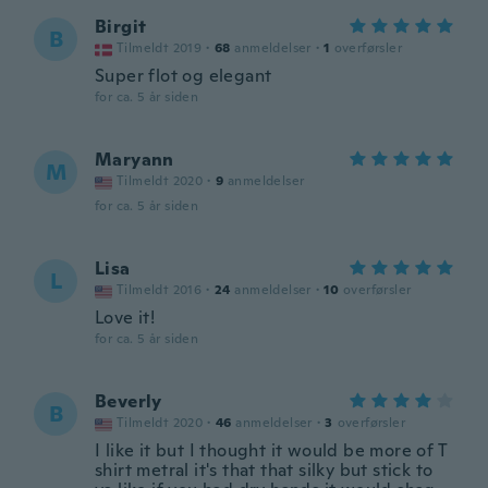
Birgit
B
Tilmeldt 2019
·
68
anmeldelser
·
1
overførsler
Super flot og elegant
for ca. 5 år siden
Maryann
M
Tilmeldt 2020
·
9
anmeldelser
for ca. 5 år siden
Lisa
L
Tilmeldt 2016
·
24
anmeldelser
·
10
overførsler
Love it!
for ca. 5 år siden
Beverly
B
Tilmeldt 2020
·
46
anmeldelser
·
3
overførsler
I like it but I thought it would be more of T
shirt metral it's that that silky but stick to