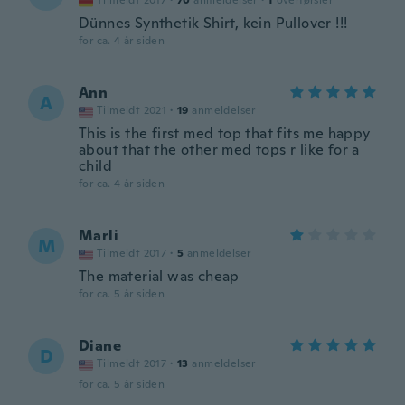
Tilmeldt 2017
·
70
anmeldelser
·
1
overførsler
Dünnes Synthetik Shirt, kein Pullover !!!
for ca. 4 år siden
Ann
A
Tilmeldt 2021
·
19
anmeldelser
This is the first med top that fits me happy
about that the other med tops r like for a
child
for ca. 4 år siden
Marli
M
Tilmeldt 2017
·
5
anmeldelser
The material was cheap
for ca. 5 år siden
Diane
D
Tilmeldt 2017
·
13
anmeldelser
for ca. 5 år siden