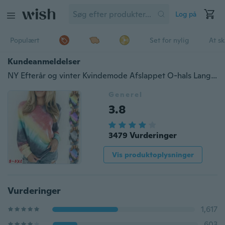
Log på
Populært
Set for nylig
At s
Kundeanmeldelser
NY Efterår og vinter Kvindemode Afslappet O-hals Langærmet T-shirt Gradient Farve Bomuldsudskrivning Bluser Plus Size toppe
Generel
3.8
3479 Vurderinger
Vis produktoplysninger
Vurderinger
1,617
603