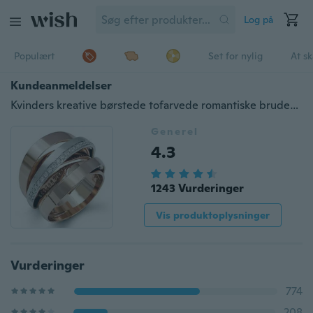
Log på
Populært
Set for nylig
At s
Kundeanmeldelser
Kvinders kreative børstede tofarvede romantiske brudeforlovelse Jubilæumsring Boutique Luksusjul Mors Dagsgave Anillos De Compromiso
Generel
4.3
1243 Vurderinger
Vis produktoplysninger
Vurderinger
774
208