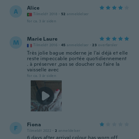
Alice
A
Tilmeldt 2018
·
52
anmeldelser
for ca. 3 år siden
Marie Laure
M
Tilmeldt 2016
·
45
anmeldelser
·
23
overførsler
Très jolie bague moderne je l'ai déjà et elle
reste impeccable portée quotidiennement
. à préserver ,pas se doucher ou faire la
vaisselle avec
for ca. 3 år siden
Fiona
F
Tilmeldt 2022
·
2
anmeldelser
6 days after arrival colour has worn off