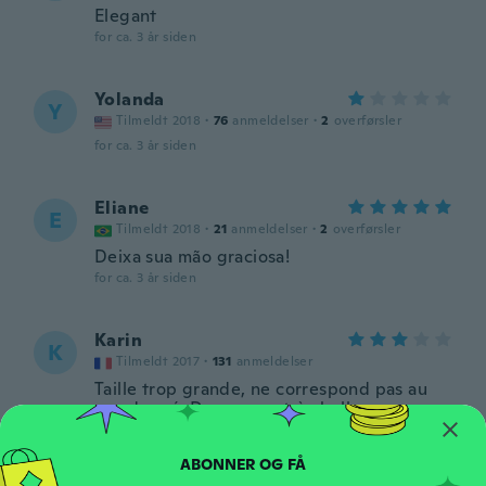
Elegant
for ca. 3 år siden
Yolanda
Y
Tilmeldt 2018
·
76
anmeldelser
·
2
overførsler
for ca. 3 år siden
Eliane
E
Tilmeldt 2018
·
21
anmeldelser
·
2
overførsler
Deixa sua mão graciosa!
for ca. 3 år siden
Karin
K
Tilmeldt 2017
·
131
anmeldelser
Taille trop grande, ne correspond pas au
mm donné. Dommage, très belle
for ca. 3 år siden