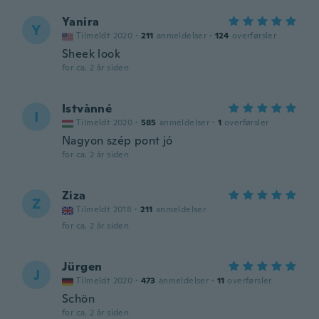
Yanira
Y
Tilmeldt 2020
·
211
anmeldelser
·
124
overførsler
Sheek look
for ca. 2 år siden
Istvànné
I
Tilmeldt 2020
·
585
anmeldelser
·
1
overførsler
Nagyon szép pont jó
for ca. 2 år siden
Ziza
Z
Tilmeldt 2018
·
211
anmeldelser
for ca. 2 år siden
Jürgen
J
Tilmeldt 2020
·
473
anmeldelser
·
11
overførsler
Schön
for ca. 2 år siden