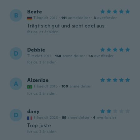
Beate
B
Tilmeldt 2017
·
141
anmeldelser
·
3
overførsler
Trägt sich gut und sieht edel aus.
for ca. et år siden
Debbie
D
Tilmeldt 2012
·
160
anmeldelser
·
54
overførsler
for ca. 2 år siden
Alzenize
A
Tilmeldt 2015
·
100
anmeldelser
for ca. 2 år siden
dany
D
Tilmeldt 2020
·
89
anmeldelser
·
4
overførsler
Trop juste
for ca. 2 år siden