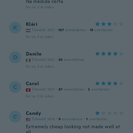
Na medida certa
for ca. 3 år siden
Klári
K
Tilmeldt 2017
·
107
anmeldelser
·
19
overførsler
for ca. 3 år siden
Danilo
D
Tilmeldt 2022
·
63
anmeldelser
for ca. 3 år siden
Carol
C
Tilmeldt 2015
·
87
anmeldelser
·
2
overførsler
for ca. 3 år siden
Candy
C
Tilmeldt 2014
·
9
anmeldelser
·
1
overførsler
Extremely cheap looking not made well at
all