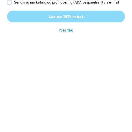
Send mig marketing og promovering (AKA besparelser!) via e-mail
Anne
A
Lås op 15% rabat
Tilmeldt 2020
·
4
anmeldelser
for ca. 5 år siden
Nej tak
Dominique
D
Tilmeldt 2019
·
23
anmeldelser
for ca. 5 år siden
Carmela
C
Tilmeldt 2020
·
14
anmeldelser
·
7
overførsler
Materiale scadente macchia la pelle.
for ca. 5 år siden
Giovanna
G
Tilmeldt 2020
·
16
anmeldelser
for ca. 5 år siden