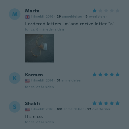
Marta
M
Tilmeldt 2016
·
29
anmeldelser
·
5
overførsler
I ordered letters “m”and recive letter “a”
for ca. 6 måneder siden
Karmen
K
Tilmeldt 2014
·
51
anmeldelser
for ca. et år siden
Shakti
S
Tilmeldt 2016
·
168
anmeldelser
·
52
overførsler
It's nice.
for ca. et år siden