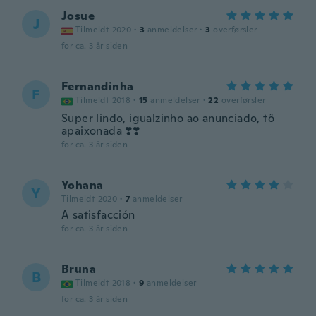
Josue
J
Tilmeldt 2020
·
3
anmeldelser
·
3
overførsler
for ca. 3 år siden
Fernandinha
F
Tilmeldt 2018
·
15
anmeldelser
·
22
overførsler
Super lindo, igualzinho ao anunciado, tô
apaixonada ❣️❣️
for ca. 3 år siden
Yohana
Y
Tilmeldt 2020
·
7
anmeldelser
A satisfacción
for ca. 3 år siden
Bruna
B
Tilmeldt 2018
·
9
anmeldelser
for ca. 3 år siden