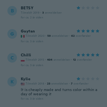
BETSY
B
Tilmeldt 2019
·
3
anmeldelser
for ca. 2 år siden
Gaytan
G
Tilmeldt 2020
·
59
anmeldelser
·
62
overførsler
for ca. 3 år siden
Chilli
C
Tilmeldt 2015
·
404
anmeldelser
·
12
overførsler
for ca. 3 år siden
Kylie
K
Tilmeldt 2018
·
23
anmeldelser
·
7
overførsler
It is cheaply made and turns color within a
day of wearing it
for ca. 3 år siden