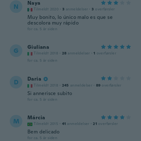
Naya
N
Tilmeldt 2020
·
3
anmeldelser
·
3
overførsler
Muy bonito, lo único malo es que se
descolora muy rápido
for ca. 5 år siden
Giuliana
G
Tilmeldt 2018
·
28
anmeldelser
·
1
overførsler
for ca. 5 år siden
Daria
D
Tilmeldt 2018
·
245
anmeldelser
·
89
overførsler
Si annerisce subito
for ca. 5 år siden
Márcia
M
Tilmeldt 2015
·
41
anmeldelser
·
21
overførsler
Bem delicado
for ca. 5 år siden