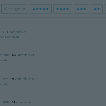
Mest nyttigt
018
·
5
anmeldelser
 måneder siden
dt 2018
·
130
anmeldelser
år siden
dt 2018
·
130
anmeldelser
år siden
dt 2018
·
64
anmeldelser