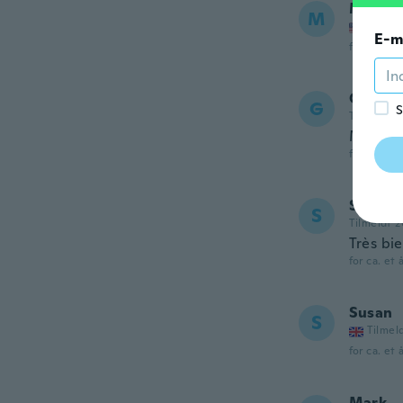
Mara
M
Tilmel
E-m
for ca. et 
Gen
G
S
Tilmeldt 2
Made we
for ca. et 
Steeve
S
Tilmeldt 
Très bi
for ca. et 
Susan
S
Tilmel
for ca. et 
Mark