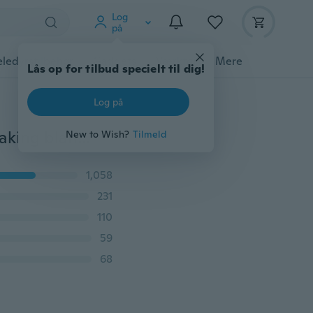
Log
på
ledyrstilbehør
Gadgets
Værktøj
Mere
Vintage 50g / pakke Steampunk blandede smykker Making blandede charme vedhæng Tilfældig form DIY håndværk
1,058
231
110
59
68