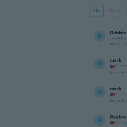
Alle
Billede
Debbie
D
Tilmeldt 2
for ca. 10
mark
M
Tilmel
for ca. et 
mark
M
Tilmel
for ca. et 
Regina
R
Tilmel