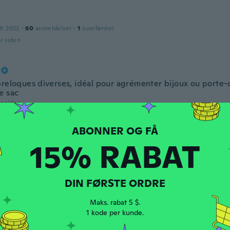
dt 2022
·
60
anmeldelser
·
1
overførsler
år siden
breloques diverses, idéal pour agrémenter bijoux ou porte-
e sac
år siden
15% RABAT
DIN FØRSTE ORDRE
ina
dt 2016
·
320
anmeldelser
·
18
overførsler
Maks. rabat 5 $.
år siden
1 kode per kunde.