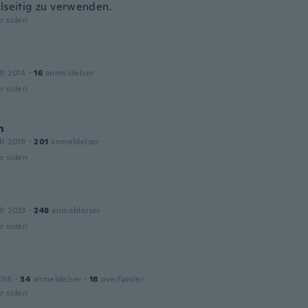
elseitig zu verwenden.
år siden
dt 2014
·
16
anmeldelser
år siden
h
dt 2019
·
201
anmeldelser
år siden
dt 2023
·
248
anmeldelser
år siden
018
·
34
anmeldelser
·
18
overførsler
år siden