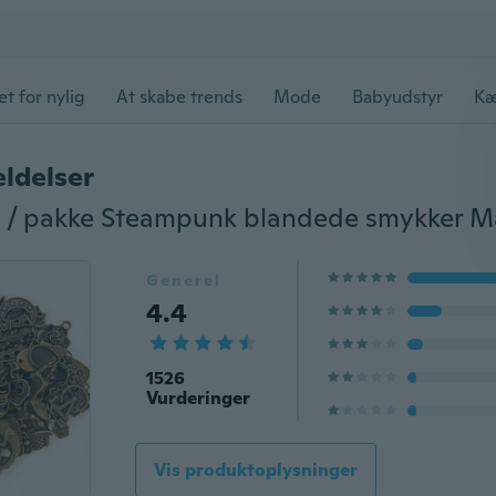
et for nylig
At skabe trends
Mode
Babyudstyr
Kæ
ldelser
Generel
4.4
1526
Vurderinger
Vis produktoplysninger