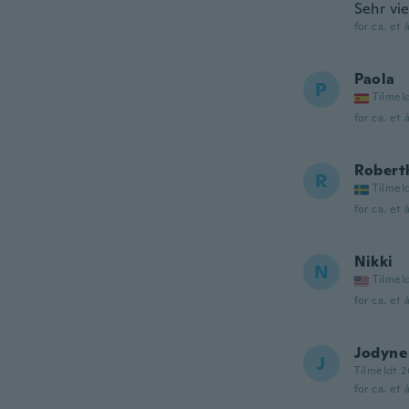
Sehr vi
for ca. et 
Paola
P
Tilmel
for ca. et 
Robert
R
Tilmel
for ca. et 
Nikki
N
Tilmel
for ca. et 
Jodyne
J
Tilmeldt 2
for ca. et 