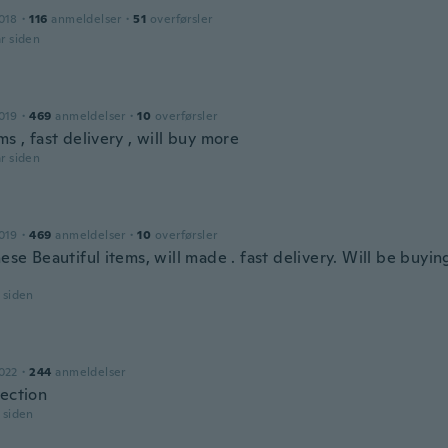
018
·
116
anmeldelser
·
51
overførsler
år siden
019
·
469
anmeldelser
·
10
overførsler
ms , fast delivery , will buy more
år siden
019
·
469
anmeldelser
·
10
overførsler
hese Beautiful items, will made . fast delivery. Will be buyin
r siden
022
·
244
anmeldelser
lection
r siden