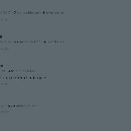
dt 2017
·
71
anmeldelser
·
6
overførsler
r siden
ia
dt 2018
·
91
anmeldelser
·
11
overførsler
r siden
en
019
·
418
anmeldelser
t i excepted but nice
r siden
017
·
530
anmeldelser
r siden