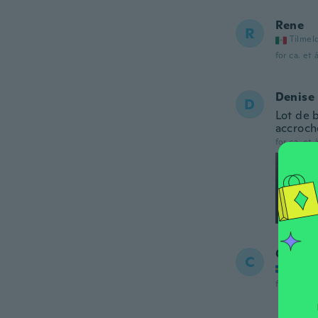
Rene
R
Tilmel
for ca. et 
Denise
D
Lot de 
accroch
for ca. et 
Chatar
C
Tilmel
for ca. et 