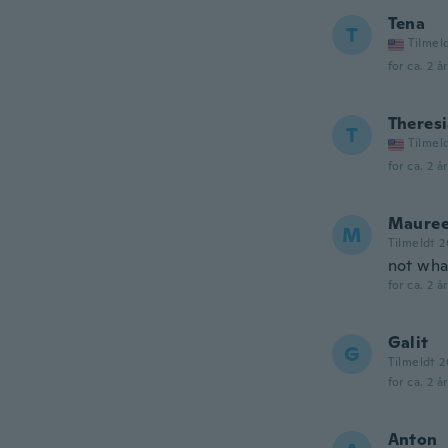
Tena
T
Tilmel
for ca. 2 å
Theres
T
Tilmel
for ca. 2 å
Maure
M
Tilmeldt 2
not wha
for ca. 2 å
Galit
G
Tilmeldt 2
for ca. 2 å
Anton