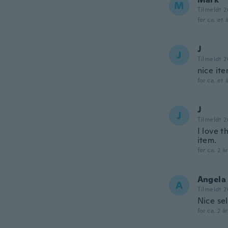
M
Tilmeldt 2
for ca. et 
J
J
Tilmeldt 2
nice ite
for ca. et 
J
J
Tilmeldt 2
I love t
item.
for ca. 2 å
Angela
A
Tilmeldt 2
Nice se
for ca. 2 å