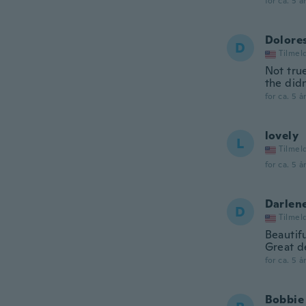
for ca. 5 å
Dolore
D
Tilmel
Not true
the didn
for ca. 5 å
lovely
L
Tilmel
for ca. 5 å
Darlen
D
Tilmel
Beautifu
Great de
for ca. 5 å
Bobbie