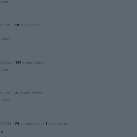
r siden
dt 2016
·
10
anmeldelser
r siden
dt 2020
·
154
anmeldelser
r siden
dt 2015
·
23
anmeldelser
r siden
dt 2018
·
76
anmeldelser
·
1
overførsler
ob