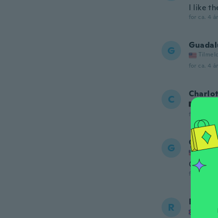
I like th
for ca. 4 å
Guadal
G
Tilmel
for ca. 4 å
Charlo
C
Tilmel
for ca. 4 å
Glenda
G
Tilmel
Great sh
for ca. 4 å
Rachel
R
Tilmel