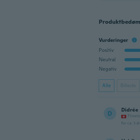
Produktbedøm
Vurderinger
Positiv
Neutral
Negativ
Alle
Billede
Didrée
D
Tilmel
for ca. 3 å