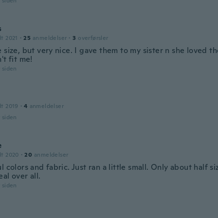
r siden
s
dt 2021
·
25
anmeldelser
·
3
overførsler
 size, but very nice. I gave them to my sister n she loved t
't fit me!
r siden
dt 2019
·
4
anmeldelser
r siden
e
dt 2020
·
20
anmeldelser
l colors and fabric. Just ran a little small. Only about half si
al over all.
r siden