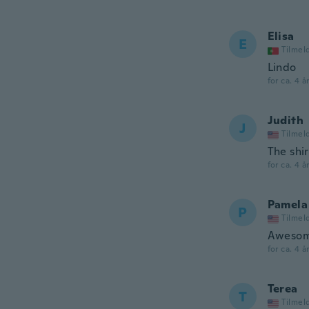
Elisa
E
Tilmel
Lindo
for ca. 4 å
Judith
J
Tilmel
The shi
for ca. 4 å
Pamela
P
Tilmel
Aweso
for ca. 4 å
Terea
T
Tilmel