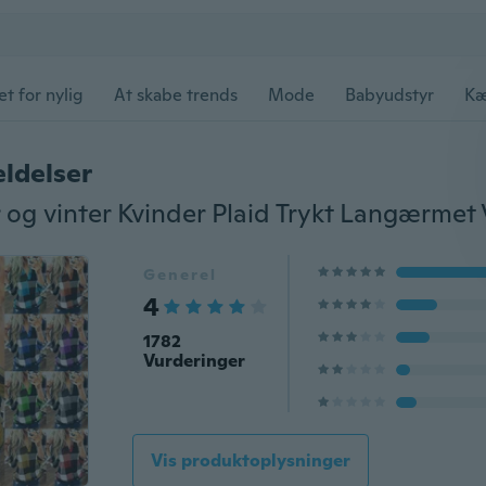
et for nylig
At skabe trends
Mode
Babyudstyr
Kæ
ldelser
Generel
4
1782
Vurderinger
Vis produktoplysninger