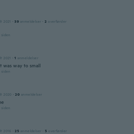
dt 2021
·
39
anmeldelser
·
2
overførsler
r siden
dt 2021
·
1
anmeldelser
rt was way to small
r siden
dt 2020
·
20
anmeldelser
me
r siden
dt 2016
·
25
anmeldelser
·
5
overførsler