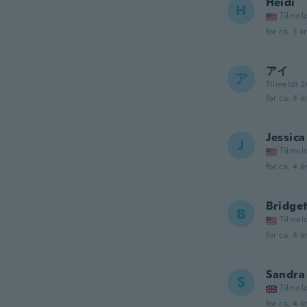
Heidi
H
Tilmel
for ca. 3 å
アイ
ア
Tilmeldt 
for ca. 4 å
Jessica
J
Tilmel
for ca. 4 å
Bridge
B
Tilmel
for ca. 4 å
Sandra
S
Tilmel
for ca. 4 å