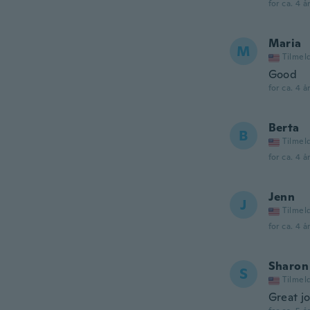
for ca. 4 å
Maria
M
Tilmel
Good
for ca. 4 å
Berta
B
Tilmel
for ca. 4 å
Jenn
J
Tilmel
for ca. 4 å
Sharon
S
Tilmel
Great j