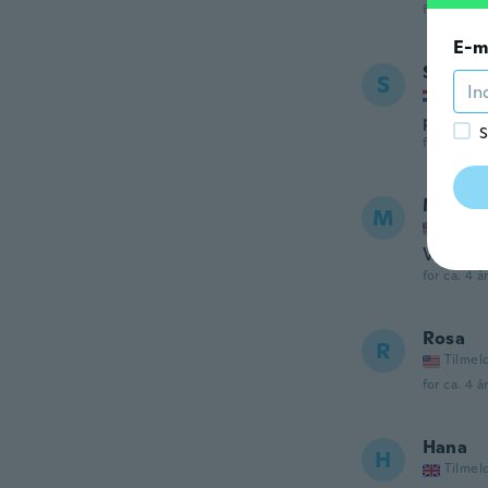
for ca. 4 å
E-m
Sylvia
S
Tilmel
prima i
S
for ca. 4 å
Maria
M
Tilmel
Very co
for ca. 4 å
Rosa
R
Tilmel
for ca. 4 å
Hana
H
Tilmel