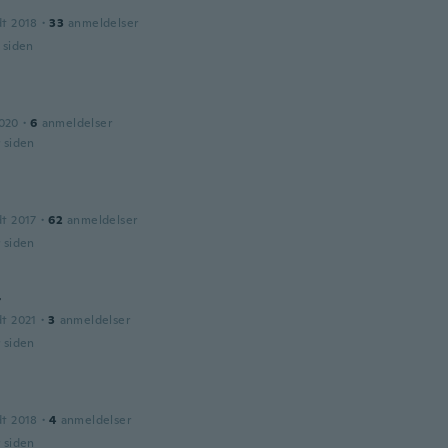
dt 2018
·
33
anmeldelser
r siden
2020
·
6
anmeldelser
r siden
dt 2017
·
62
anmeldelser
r siden
t
dt 2021
·
3
anmeldelser
r siden
dt 2018
·
4
anmeldelser
r siden