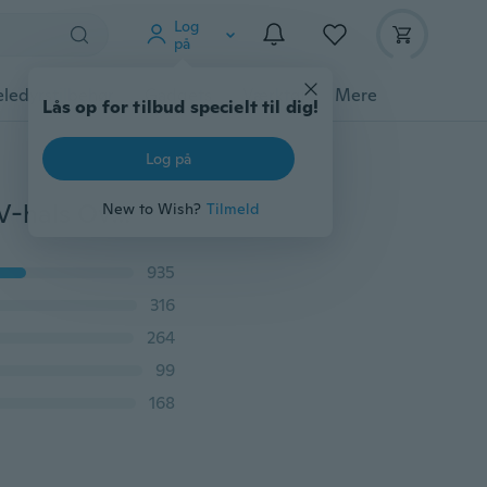
Log
på
ledyrstilbehør
Gadgets
Værktøj
Mere
Lås op for tilbud specielt til dig!
Log på
2022 Efterår og vinter Kvinder Plaid Trykt Langærmet V-hals Overtøj Skjorter Chemise Femme (8 farver)
New to Wish?
Tilmeld
935
316
264
99
168