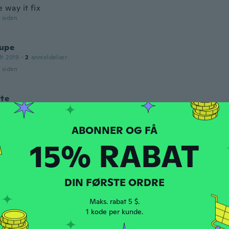
e way it fix
r siden
upe
dt 2019
·
2
anmeldelser
r siden
tte
dt 2016
·
8
anmeldelser
r siden
15% RABAT
dt 2021
·
31
anmeldelser
·
1
overførsler
irts. This is my third one. Comfortable, fits excellent.
DIN FØRSTE ORDRE
r siden
Maks. rabat 5 $.
1 kode per kunde.
dt 2018
·
3
anmeldelser