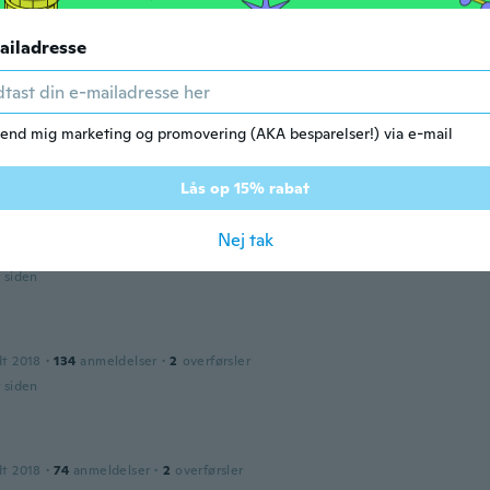
r siden
ailadresse
dt 2021
·
3
anmeldelser
n orde
end mig marketing og promovering (AKA besparelser!) via e-mail
r siden
Lås op 15% rabat
dt 2015
·
198
anmeldelser
·
11
overførsler
Nej tak
mfortable
r siden
dt 2018
·
134
anmeldelser
·
2
overførsler
r siden
dt 2018
·
74
anmeldelser
·
2
overførsler