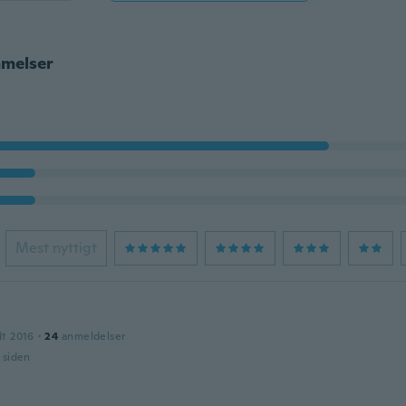
melser
Mest nyttigt
dt 2016
·
24
anmeldelser
r siden