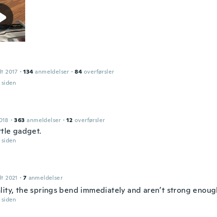
dt 2017
·
134
anmeldelser
·
84
overførsler
r siden
018
·
363
anmeldelser
·
12
overførsler
ttle gadget.
r siden
dt 2021
·
7
anmeldelser
lity, the springs bend immediately and aren’t strong enoug
r siden