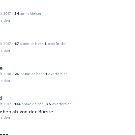
dt 2017
·
34
anmeldelser
r siden
a
dt 2017
·
67
anmeldelser
·
3
overførsler
r siden
a
dt 2018
·
20
anmeldelser
·
1
overførsler
r siden
d
dt 2017
·
134
anmeldelser
·
25
overførsler
ehen ab von der Bürste
r siden
lena