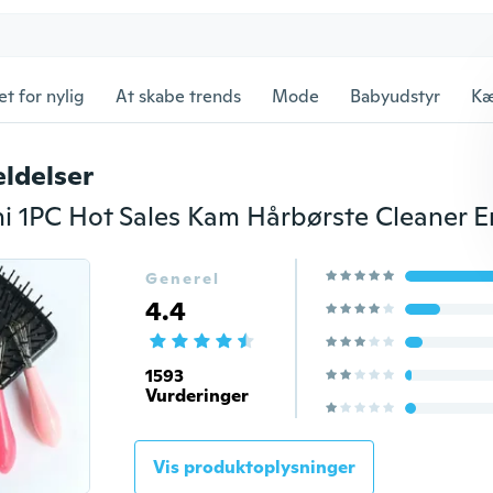
et for nylig
At skabe trends
Mode
Babyudstyr
Kæ
ldelser
Generel
4.4
1593
Vurderinger
Vis produktoplysninger