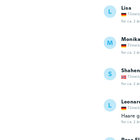
Lisa
L
Tilmel
for ca. 2 å
Monik
M
Tilmel
for ca. 2 å
Shahen
S
Tilmel
for ca. 2 å
Leonar
L
Tilmel
Haare g
for ca. 2 å
Rosa E