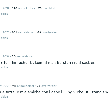
dt 2018
·
340
anmeldelser
·
70
overførsler
r siden
dt 2017
·
401
anmeldelser
·
69
overførsler
r siden
dt 2018
·
50
anmeldelser
er Teil. Einfacher bekommt man Bürsten nicht sauber.
r siden
dt 2017
·
417
anmeldelser
·
39
overførsler
 a tutte le mie amiche con i capelli lunghi che utilizzano s
r siden