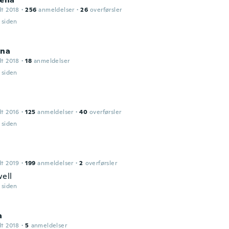
dt 2018
·
256
anmeldelser
·
26
overførsler
r siden
ina
dt 2018
·
18
anmeldelser
r siden
dt 2016
·
125
anmeldelser
·
40
overførsler
r siden
dt 2019
·
199
anmeldelser
·
2
overførsler
ell
r siden
a
dt 2018
·
5
anmeldelser