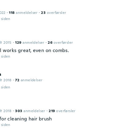
022
·
118
anmeldelser
·
23
overførsler
r siden
dt 2015
·
129
anmeldelser
·
26
overførsler
ol works great, even on combs.
r siden
a
dt 2018
·
72
anmeldelser
r siden
dt 2018
·
303
anmeldelser
·
219
overførsler
for cleaning hair brush
r siden