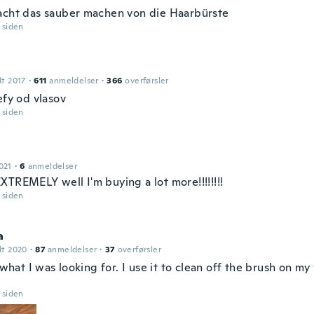
acht das sauber machen von die Haarbürste
r siden
dt 2017
·
611
anmeldelser
·
366
overførsler
efy od vlasov
r siden
021
·
6
anmeldelser
XTREMELY well I'm buying a lot more!!!!!!!!
r siden
a
dt 2020
·
87
anmeldelser
·
37
overførsler
t what I was looking for. I use it to clean off the brush on m
r siden