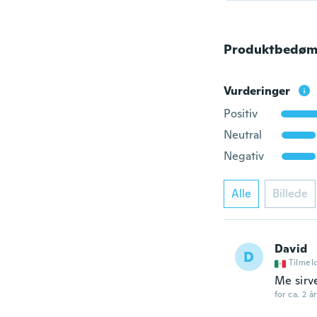
Produktbedøm
Vurderinger
Positiv
Neutral
Negativ
Alle
Billede
David
D
Tilmel
Me sirv
for ca. 2 å