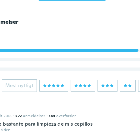
melser
Mest nyttigt
dt 2018
·
272
anmeldelser
·
149
overførsler
e bastante para limpieza de mis cepillos
r siden