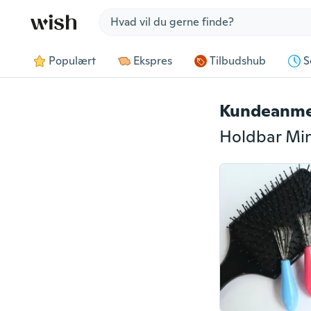
Jump to section
Populært
Ekspres
Tilbudshub
S
Kundeanme