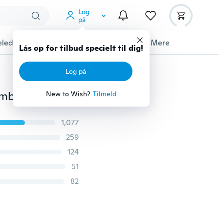
Log
på
ledyrstilbehør
Gadgets
Værktøj
Mere
Lås op for tilbud specielt til dig!
Log på
Holdbar Mini 1PC Hot Sales Kam Hårbørste Cleaner Embeded Tool Salon Hjem Essential Farve Tilfældigt
New to Wish?
Tilmeld
1,077
259
124
51
82