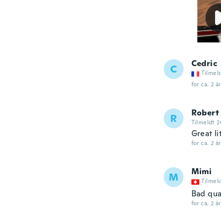
Cedric
C
Tilmel
for ca. 2 å
Robert
R
Tilmeldt 2
Great li
for ca. 2 å
Mimi
M
Tilmel
Bad qua
for ca. 2 å