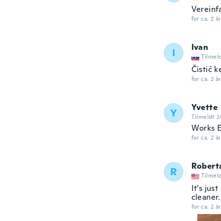
Vereinf
for ca. 2 å
Ivan
I
Tilmel
Čistič k
for ca. 2 å
Yvette
Y
Tilmeldt 2
Works E
for ca. 2 å
Robert
R
Tilmel
It’s jus
cleaner.
for ca. 2 å