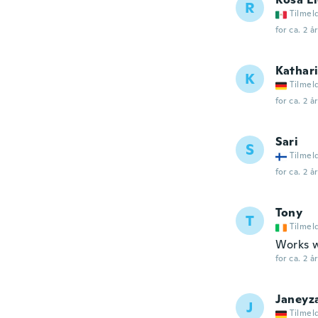
R
Tilmel
for ca. 2 å
Kathar
K
Tilmel
for ca. 2 å
Sari
S
Tilmel
for ca. 2 å
Tony
T
Tilmel
Works w
for ca. 2 å
Janeyz
J
Tilmel