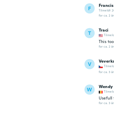
Francis
F
Tilmeldt 2
for ca. 2 å
Traci
T
Tilmel
This to
for ca. 2 å
Veverk
V
Tilmel
for ca. 3 å
Wendy
W
Tilmel
Usefull 
for ca. 3 å