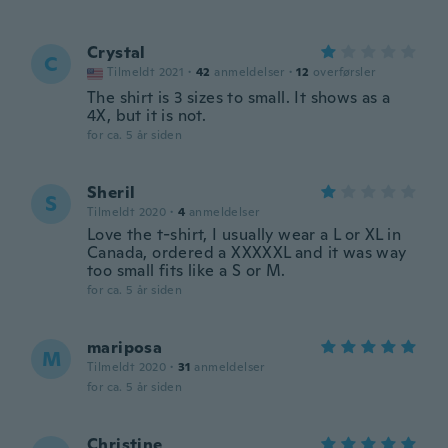
Crystal
C
Tilmeldt 2021
·
42
anmeldelser
·
12
overførsler
The shirt is 3 sizes to small. It shows as a
4X, but it is not.
for ca. 5 år siden
Sheril
S
Tilmeldt 2020
·
4
anmeldelser
Love the t-shirt, I usually wear a L or XL in
Canada, ordered a XXXXXL and it was way
too small fits like a S or M.
for ca. 5 år siden
mariposa
M
Tilmeldt 2020
·
31
anmeldelser
for ca. 5 år siden
Christine