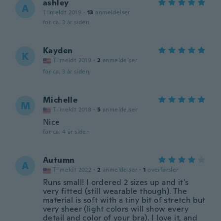
ashley
A
Tilmeldt 2019
·
13
anmeldelser
for ca. 3 år siden
Kayden
K
Tilmeldt 2019
·
2
anmeldelser
for ca. 3 år siden
Michelle
M
Tilmeldt 2018
·
5
anmeldelser
Nice
for ca. 4 år siden
Autumn
A
Tilmeldt 2022
·
2
anmeldelser
·
1
overførsler
Runs small! I ordered 2 sizes up and it's
very fitted (still wearable though). The
material is soft with a tiny bit of stretch but
very sheer (light colors will show every
detail and color of your bra). I love it, and