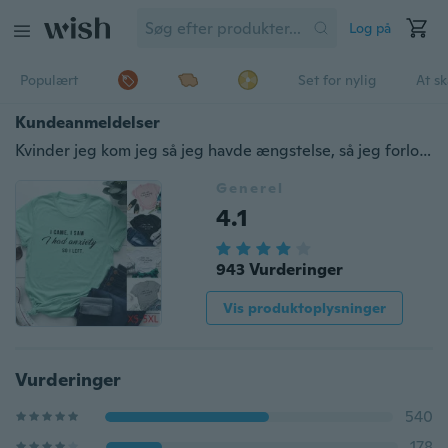
Log på
Populært
Set for nylig
At s
Kundeanmeldelser
Kvinder jeg kom jeg så jeg havde ængstelse, så jeg forlod tryk T-shirt Grafisk tee Sjove skjorter T-shirt
Generel
4.1
943 Vurderinger
Vis produktoplysninger
Vurderinger
540
178