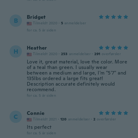
Bridget
B
Tilmeldt 2020
·
5
anmeldelser
for ca. 5 år siden
Heather
H
Tilmeldt 2020
·
253
anmeldelser
·
291
overførsler
Love it, great material, love the color. More
of a teal than green. I usually wear
between a medium and large, I'm "5'7" and
135lbs ordered a large fits great!
Description accurate definitely would
recommend.
for ca. 5 år siden
Connie
C
Tilmeldt 2021
·
120
anmeldelser
·
2
overførsler
Its perfect
for ca. 5 år siden