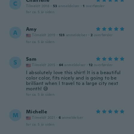
Chantelle
C
Tilmeldt 2018
·
53
anmeldelser
·
1
overførsler
for ca. 5 år siden
Amy
A
Tilmeldt 2019
·
123
anmeldelser
·
2
overførsler
for ca. 5 år siden
Sam
S
Tilmeldt 2015
·
64
anmeldelser
·
12
overførsler
I absolutely love this shirt! It is a beautiful
color color, fits nicely and is going to be
brilliant when I travel to a large city next
month! 😅
for ca. 5 år siden
Michelle
M
Tilmeldt 2021
·
6
anmeldelser
for ca. 5 år siden