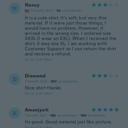
Nancy
N
Tilmeldt 2020
·
52
anmeldelser
It is a cute shirt. It's soft, but very thin
material. If it were just those things, I
would have no problem. However, it
arrived in the wrong size. I ordered size
XXXL (I wear an XXL). When I received the
shirt, it was size XL. I am working with
Customer Support so I can return the shirt
and receive a refund.
for ca. 5 år siden
Diamond
D
Tilmeldt 2020
·
637
anmeldelser
Nice shirt thanks
for ca. 5 år siden
Amanjyoti
A
Tilmeldt 2017
·
163
anmeldelser
·
100
overførsler
Its good. Good material just like picture.
for ca. 5 år siden