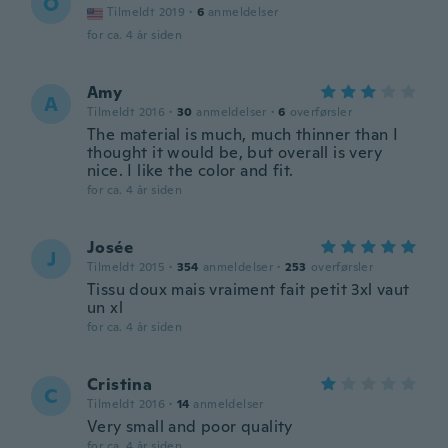
O
Tilmeldt 2019
·
6
anmeldelser
for ca. 4 år siden
Amy
A
Tilmeldt 2016
·
30
anmeldelser
·
6
overførsler
The material is much, much thinner than I
thought it would be, but overall is very
nice. I like the color and fit.
for ca. 4 år siden
Josée
J
Tilmeldt 2015
·
354
anmeldelser
·
253
overførsler
Tissu doux mais vraiment fait petit 3xl vaut
un xl
for ca. 4 år siden
Cristina
C
Tilmeldt 2016
·
14
anmeldelser
Very small and poor quality
for ca. 4 år siden