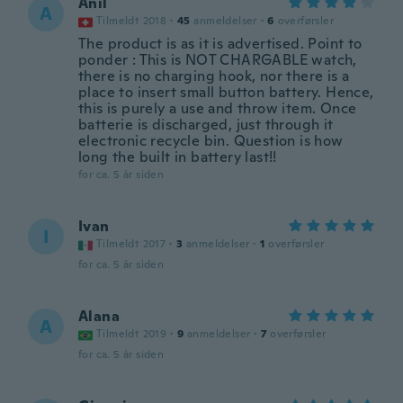
Anil
A
Tilmeldt 2018
·
45
anmeldelser
·
6
overførsler
The product is as it is advertised. Point to
ponder : This is NOT CHARGABLE watch,
there is no charging hook, nor there is a
place to insert small button battery. Hence,
this is purely a use and throw item. Once
batterie is discharged, just through it
electronic recycle bin. Question is how
long the built in battery last!!
for ca. 5 år siden
Ivan
I
Tilmeldt 2017
·
3
anmeldelser
·
1
overførsler
for ca. 5 år siden
Alana
A
Tilmeldt 2019
·
9
anmeldelser
·
7
overførsler
for ca. 5 år siden