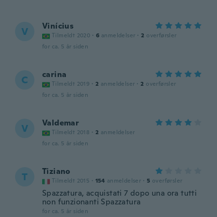
Vinícius
V
Tilmeldt 2020
·
6
anmeldelser
·
2
overførsler
for ca. 5 år siden
carina
C
Tilmeldt 2019
·
2
anmeldelser
·
2
overførsler
for ca. 5 år siden
Valdemar
V
Tilmeldt 2018
·
2
anmeldelser
for ca. 5 år siden
Tiziano
T
Tilmeldt 2015
·
154
anmeldelser
·
5
overførsler
Spazzatura, acquistati 7 dopo una ora tutti
non funzionanti Spazzatura
for ca. 5 år siden