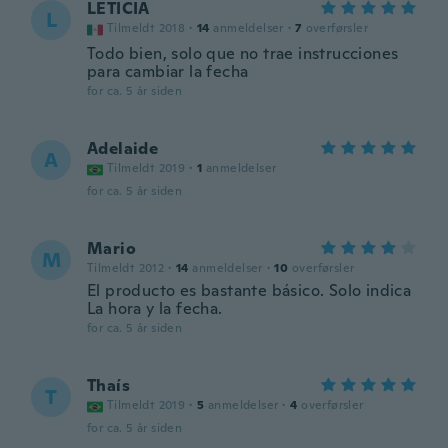
LETICIA
L
Tilmeldt 2018
·
14
anmeldelser
·
7
overførsler
Todo bien, solo que no trae instrucciones
para cambiar la fecha
for ca. 5 år siden
Adelaide
A
Tilmeldt 2019
·
1
anmeldelser
for ca. 5 år siden
Mario
M
Tilmeldt 2012
·
14
anmeldelser
·
10
overførsler
El producto es bastante básico. Solo indica
La hora y la fecha.
for ca. 5 år siden
Thaís
T
Tilmeldt 2019
·
5
anmeldelser
·
4
overførsler
for ca. 5 år siden