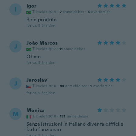
Igor
I
Tilmeldt 2019
·
7
anmeldelser
·
5
overførsler
Belo produto
for ca. 5 år siden
João Marcos
J
Tilmeldt 2017
·
11
anmeldelser
Ótimo
for ca. 5 år siden
Jaroslav
J
Tilmeldt 2018
·
44
anmeldelser
·
1
overførsler
for ca. 5 år siden
Monica
M
Tilmeldt 2018
·
152
anmeldelser
Senza istruzioni in italiano diventa difficile
farlo funzionare
for ca. 5 år siden