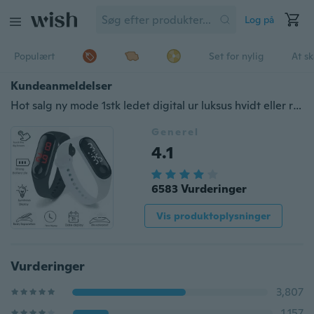
Log på
Populært
Set for nylig
At s
Kundeanmeldelser
Hot salg ny mode 1stk ledet digital ur luksus hvidt eller rødt lys berøringsskærm silikone rem armbåndsur kvinder sport yoga armbånd ure børn ure bedste julegave
Generel
4.1
6583 Vurderinger
Vis produktoplysninger
Vurderinger
3,807
1,157