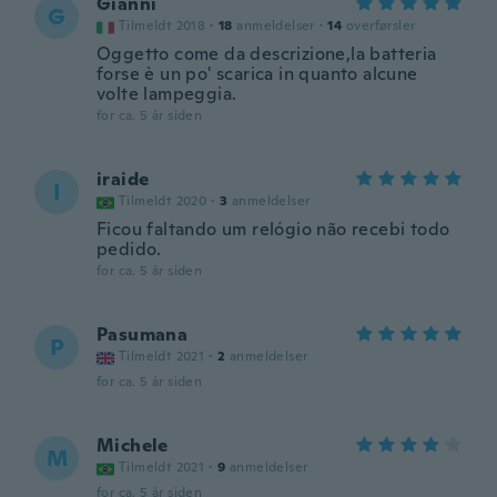
Gianni
G
Tilmeldt 2018
·
18
anmeldelser
·
14
overførsler
Oggetto come da descrizione,la batteria
forse è un po' scarica in quanto alcune
volte lampeggia.
for ca. 5 år siden
iraide
I
Tilmeldt 2020
·
3
anmeldelser
Ficou faltando um relógio não recebi todo
pedido.
for ca. 5 år siden
Pasumana
P
Tilmeldt 2021
·
2
anmeldelser
for ca. 5 år siden
Michele
M
Tilmeldt 2021
·
9
anmeldelser
for ca. 5 år siden