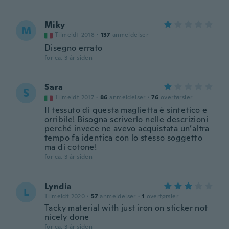
Miky
M
Tilmeldt 2018
·
137
anmeldelser
Disegno errato
for ca. 3 år siden
Sara
S
Tilmeldt 2017
·
86
anmeldelser
·
76
overførsler
Il tessuto di questa maglietta è sintetico e
orribile! Bisogna scriverlo nelle descrizioni
perché invece ne avevo acquistata un’altra
tempo fa identica con lo stesso soggetto
ma di cotone!
for ca. 3 år siden
Lyndia
L
Tilmeldt 2020
·
57
anmeldelser
·
1
overførsler
Tacky material with just iron on sticker not
nicely done
for ca. 3 år siden