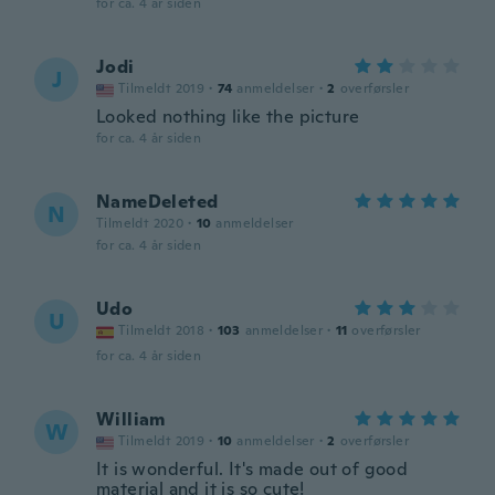
for ca. 4 år siden
Jodi
J
Tilmeldt 2019
·
74
anmeldelser
·
2
overførsler
Looked nothing like the picture
for ca. 4 år siden
NameDeleted
N
Tilmeldt 2020
·
10
anmeldelser
for ca. 4 år siden
Udo
U
Tilmeldt 2018
·
103
anmeldelser
·
11
overførsler
for ca. 4 år siden
William
W
Tilmeldt 2019
·
10
anmeldelser
·
2
overførsler
It is wonderful. It's made out of good
material and it is so cute!