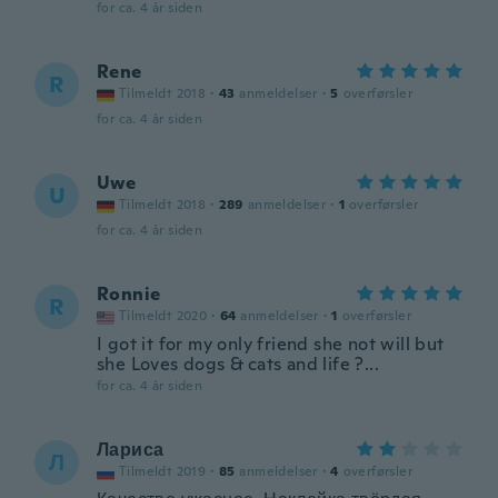
for ca. 4 år siden
Rene
R
Tilmeldt 2018
·
43
anmeldelser
·
5
overførsler
for ca. 4 år siden
Uwe
U
Tilmeldt 2018
·
289
anmeldelser
·
1
overførsler
for ca. 4 år siden
Ronnie
R
Tilmeldt 2020
·
64
anmeldelser
·
1
overførsler
I got it for my only friend she not will but
she Loves dogs & cats and life ?...
for ca. 4 år siden
Лариса
Л
Tilmeldt 2019
·
85
anmeldelser
·
4
overførsler