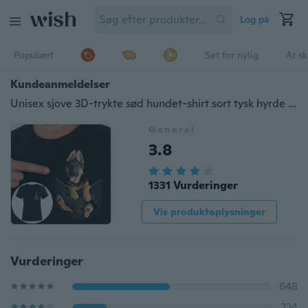
Log på
Populært
Set for nylig
At s
Kundeanmeldelser
Unisex sjove 3D-trykte sød hundet-shirt sort tysk hyrde i lomme bomuldstopper
Generel
3.8
1331 Vurderinger
Vis produktoplysninger
Vurderinger
648
224