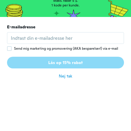
Maks. rabat 5 $.
for ca. 4 år siden
1 kode per kunde.
Nobuyuki
N
Tilmeldt 2018
·
16
anmeldelser
E-mailadresse
for ca. 4 år siden
光治
Send mig marketing og promovering (AKA besparelser!) via e-mail
光
Tilmeldt 2018
·
605
anmeldelser
·
450
overførsler
かなり小さいアイロンシールです。 シール
Lås op 15% rabat
が、テカテカです。
for ca. 4 år siden
Nej tak
Lea
L
Tilmeldt 2020
·
4
anmeldelser
for ca. 4 år siden
Juana
J
Tilmeldt 2017
·
11
anmeldelser
·
3
overførsler
Alles wie beschrieben, gerne wiedet