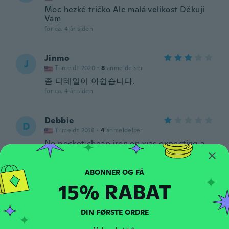
Moc hezké tričko Ale malá velikost Děkuji
Vam
for ca. 4 år siden
Jinmo
J
Tilmeldt 2020
·
8
anmeldelser
좀 디테일이 아쉽습니다.
for ca. 4 år siden
Debbie
D
Tilmeldt 2018
·
4
anmeldelser
No pocket cheap iron on was expecting a
printed on picture as shown with a pocket
very dissatified with product
for ca. 4 år siden
15% RABAT
Robert
R
Tilmeldt 2020
·
129
anmeldelser
·
8
overførsler
DIN FØRSTE ORDRE
Could slightly bigger in size!