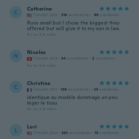
Catherine
C
Tilmeldt 2016
·
316
anmeldelser
·
80
overførsler
Runs small but I chose the biggest they
offered but will give it to my son in law.
for ca. 4 år siden
Nicolas
N
Tilmeldt 2014
·
34
anmeldelser
·
2
overførsler
for ca. 4 år siden
Christine
C
Tilmeldt 2021
·
138
anmeldelser
·
24
overførsler
identique au modèle dommage un peu
léger le tissu
for ca. 4 år siden
Lori
L
Tilmeldt 2020
·
301
anmeldelser
·
13
overførsler