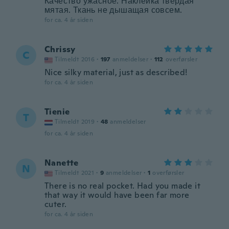
Качество ужасное. Наклейка твёрдая
мятая. Ткань не дышащая совсем.
for ca. 4 år siden
Chrissy
C
Tilmeldt 2016
·
197
anmeldelser
·
112
overførsler
Nice silky material, just as described!
for ca. 4 år siden
Tienie
T
Tilmeldt 2019
·
48
anmeldelser
for ca. 4 år siden
Nanette
N
Tilmeldt 2021
·
9
anmeldelser
·
1
overførsler
There is no real pocket. Had you made it
that way it would have been far more
cuter.
for ca. 4 år siden