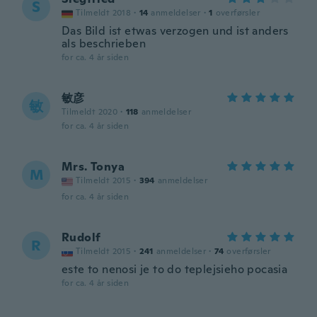
S
Tilmeldt 2018
·
14
anmeldelser
·
1
overførsler
Das Bild ist etwas verzogen und ist anders
als beschrieben
for ca. 4 år siden
敏彦
敏
Tilmeldt 2020
·
118
anmeldelser
for ca. 4 år siden
Mrs. Tonya
M
Tilmeldt 2015
·
394
anmeldelser
for ca. 4 år siden
Rudolf
R
Tilmeldt 2015
·
241
anmeldelser
·
74
overførsler
este to nenosi je to do teplejsieho pocasia
for ca. 4 år siden