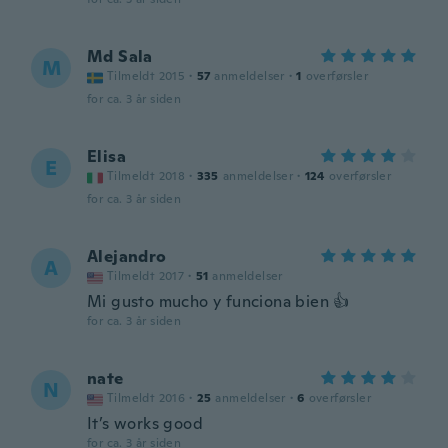
Md Sala
M
Tilmeldt 2015
·
57
anmeldelser
·
1
overførsler
for ca. 3 år siden
Elisa
E
Tilmeldt 2018
·
335
anmeldelser
·
124
overførsler
for ca. 3 år siden
Alejandro
A
Tilmeldt 2017
·
51
anmeldelser
Mi gusto mucho y funciona bien 👍
for ca. 3 år siden
nate
N
Tilmeldt 2016
·
25
anmeldelser
·
6
overførsler
It’s works good
for ca. 3 år siden