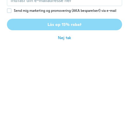
Send mig marketing og promovering (AKA besparelser!) via e-mail
Gilberta
G
Lås op 15% rabat
Tilmeldt 2022
·
21
anmeldelser
for ca. 3 år siden
Nej tak
Andreas
A
Tilmeldt 2018
·
2
anmeldelser
Funktioniert nicht!
for ca. 3 år siden
Matthew
M
Tilmeldt 2018
·
287
anmeldelser
·
12
overførsler
for ca. 3 år siden
sol
S
Tilmeldt 2014
·
64
anmeldelser
·
34
overførsler
Non ho capito le altre funzioni perché le