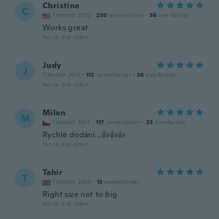
Christine
C
Tilmeldt 2022
·
230
anmeldelser
·
36
overførsler
Works great
for ca. 3 år siden
Judy
J
Tilmeldt 2017
·
112
anmeldelser
·
26
overførsler
for ca. 3 år siden
Milan
M
Tilmeldt 2017
·
117
anmeldelser
·
23
overførsler
Rychlé dodání...👍👍👍
for ca. 3 år siden
Tahir
T
Tilmeldt 2020
·
13
anmeldelser
Right size not to big
for ca. 3 år siden