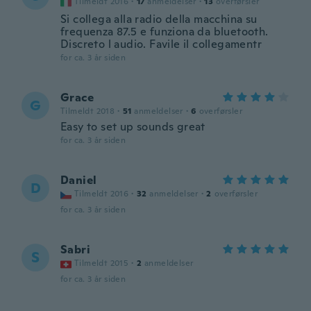
Tilmeldt 2016
·
17
anmeldelser
·
13
overførsler
Si collega alla radio della macchina su
frequenza 87.5 e funziona da bluetooth.
Discreto l audio. Favile il collegamentr
for ca. 3 år siden
Grace
G
Tilmeldt 2018
·
51
anmeldelser
·
6
overførsler
Easy to set up sounds great
for ca. 3 år siden
Daniel
D
Tilmeldt 2016
·
32
anmeldelser
·
2
overførsler
for ca. 3 år siden
Sabri
S
Tilmeldt 2015
·
2
anmeldelser
for ca. 3 år siden