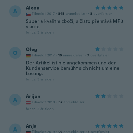
Alena
A
Tilmeldt 2017
·
345
anmeldelser
·
3
overførsler
Super a kvalitní zboží, a čisto přehrává MP3
v autě
for ca. 3 år siden
Oleg
O
Tilmeldt 2017
·
16
anmeldelser
·
7
overførsler
Der Artikel ist nie angekommen und der
Kundenservice bemüht sich nicht um eine
Lösung.
for ca. 3 år siden
Arijan
A
Tilmeldt 2019
·
57
anmeldelser
for ca. 3 år siden
Anja
A
Tilmeldt 2019
·
97
anmeldelser
·
1
overførsler