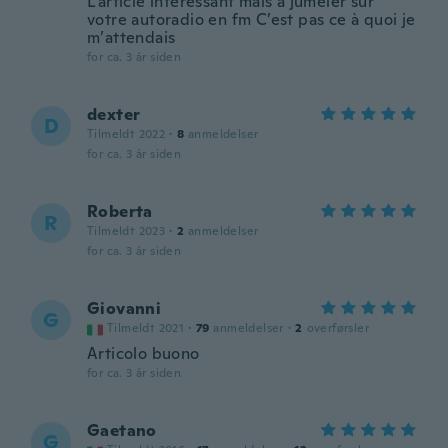
L’article intéressant mais à jumeler sur
votre autoradio en fm C’est pas ce à quoi je
m’attendais
for ca. 3 år siden
dexter
D
Tilmeldt 2022
·
8
anmeldelser
for ca. 3 år siden
Roberta
R
Tilmeldt 2023
·
2
anmeldelser
for ca. 3 år siden
Giovanni
G
Tilmeldt 2021
·
79
anmeldelser
·
2
overførsler
Articolo buono
for ca. 3 år siden
Gaetano
G