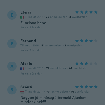
Elvira
E
Tilmeldt 2017
·
26
anmeldelser
·
3
overførsler
Funziona bene
for ca. 3 år siden
Fernand
F
Tilmeldt 2016
·
51
anmeldelser
·
3
overførsler
for ca. 3 år siden
Alexis
A
Tilmeldt 2016
·
71
anmeldelser
·
41
overførsler
for ca. 3 år siden
Szánti
S
Tilmeldt 2014
·
101
anmeldelser
·
74
overførsler
Nagyon jó minőségű termék! Ajánlom
mindenkinek!!!