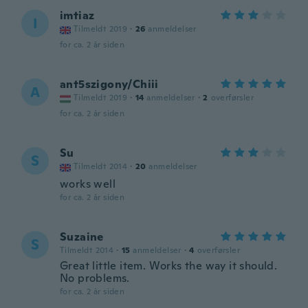
imtiaz
I
Tilmeldt 2019
·
26
anmeldelser
for ca. 2 år siden
ant5szigony/Chiii
A
Tilmeldt 2019
·
14
anmeldelser
·
2
overførsler
for ca. 2 år siden
Su
S
Tilmeldt 2014
·
20
anmeldelser
works well
for ca. 2 år siden
Suzaine
S
Tilmeldt 2014
·
15
anmeldelser
·
4
overførsler
Great little item. Works the way it should.
No problems.
for ca. 2 år siden