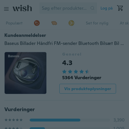
Log på
Populært
Set for nylig
At s
Kundeanmeldelser
Baseus Billader Håndfri FM-sender Bluetooth Bilsæt Bil MP3-afspiller Dual USB Billafonoplader til iPhone Samsung Mobiltelefon
Generel
4.3
5364 Vurderinger
Vis produktoplysninger
Vurderinger
3,390
1,005