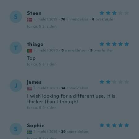
Steen
S
Tilmeldt 2019
·
76
anmeldelser
·
4
overførsler
for ca. 5 år siden
thiago
T
Tilmeldt 2020
·
8
anmeldelser
·
9
overførsler
Top
for ca. 5 år siden
james
J
Tilmeldt 2020
·
14
anmeldelser
I wish looking for a different use. It is
thicker than I thought.
for ca. 5 år siden
Sophie
S
Tilmeldt 2016
·
29
anmeldelser
for ca. 5 år siden