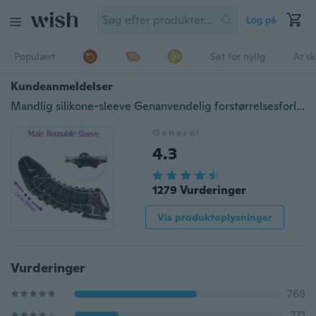
Log på
Populært
Set for nylig
At s
Kundeanmeldelser
Mandlig silikone-sleeve Genanvendelig forstørrelsesforlænger
Generel
4.3
1279 Vurderinger
Vis produktoplysninger
Vurderinger
768
271