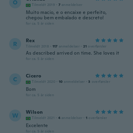
O
Tilmeldt 2019
·
7
anmeldelser
Muito macio, e o encaixe e perfeito,
chegou bem embalado e descreto!
for ca. 5 år siden
Rex
R
Tilmeldt 2018
·
117
anmeldelser
·
21
overførsler
As described arrived on time. She loves it
for ca. 5 år siden
Cicero
C
Tilmeldt 2020
·
10
anmeldelser
·
3
overførsler
Bom
for ca. 5 år siden
Wilson
W
Tilmeldt 2021
·
4
anmeldelser
·
1
overførsler
Excelente
for ca. 5 år siden