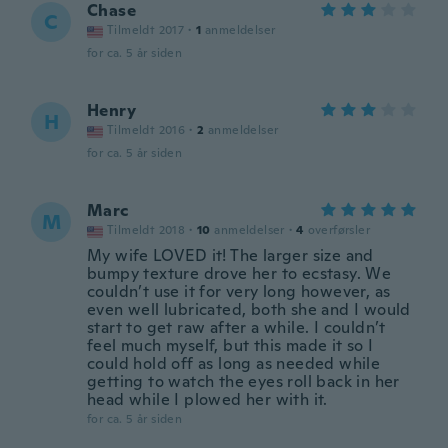
Chase
C
Tilmeldt 2017
·
1
anmeldelser
for ca. 5 år siden
Henry
H
Tilmeldt 2016
·
2
anmeldelser
for ca. 5 år siden
Marc
M
Tilmeldt 2018
·
10
anmeldelser
·
4
overførsler
My wife LOVED it! The larger size and
bumpy texture drove her to ecstasy. We
couldn’t use it for very long however, as
even well lubricated, both she and I would
start to get raw after a while. I couldn’t
feel much myself, but this made it so I
could hold off as long as needed while
getting to watch the eyes roll back in her
head while I plowed her with it.
for ca. 5 år siden