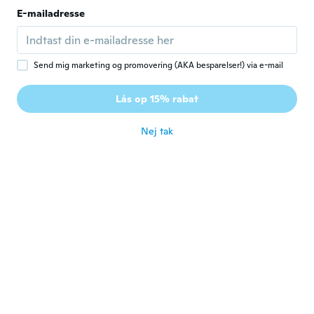
E-mailadresse
João
J
Tilmeldt 2019
·
8
anmeldelser
·
2
overførsler
Vestiu o pênis muito bem. Massageia o
Send mig marketing og promovering (AKA besparelser!) via e-mail
pênis dando extremo prazer. A ponta
anatômica facilita a introdução, inclusive no
Lås op 15% rabat
ânus.
for ca. 5 år siden
Nej tak
Babatunde
B
Tilmeldt 2019
·
95
anmeldelser
·
24
overførsler
Have not try it
for ca. 5 år siden
Fernando
F
Tilmeldt 2020
·
5
anmeldelser
for ca. 5 år siden
光治