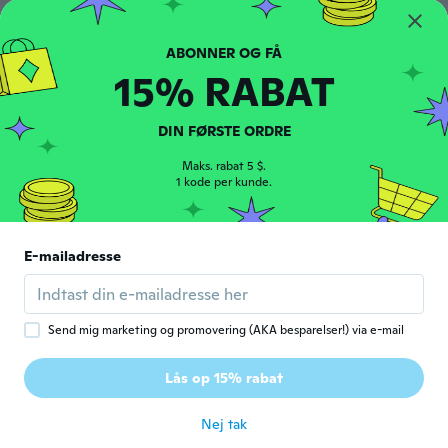
Sarah
S
Tilmeldt 2017
·
20
anmeldelser
·
3
overførsler
15% RABAT
for ca. 5 år siden
DIN FØRSTE ORDRE
simona
S
Tilmeldt 2018
·
59
anmeldelser
·
18
overførsler
Maks. rabat 5 $.
1 kode per kunde.
Troppo piccolo.nn corrisponde alle foto
for ca. 5 år siden
E-mailadresse
Charles
C
Tilmeldt 2020
·
56
anmeldelser
·
3
overførsler
for ca. 5 år siden
Send mig marketing og promovering (AKA besparelser!) via e-mail
Michelle
M
Lås op 15% rabat
Tilmeldt 2017
·
7
anmeldelser
for ca. 5 år siden
Nej tak