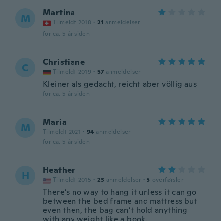
Martina
M
Tilmeldt 2018
·
21
anmeldelser
for ca. 5 år siden
Christiane
C
Tilmeldt 2019
·
57
anmeldelser
Kleiner als gedacht, reicht aber völlig aus
for ca. 5 år siden
Maria
M
Tilmeldt 2021
·
94
anmeldelser
for ca. 5 år siden
Heather
H
Tilmeldt 2015
·
23
anmeldelser
·
5
overførsler
There’s no way to hang it unless it can go
between the bed frame and mattress but
even then, the bag can’t hold anything
with any weight like a book.