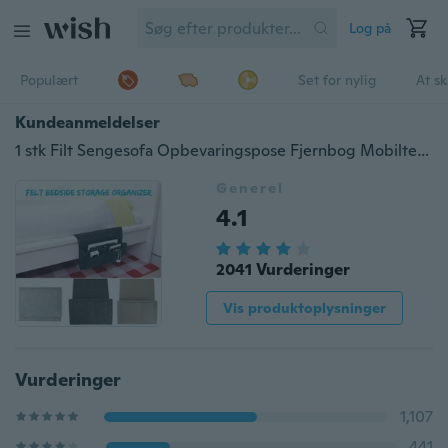
Log på
Populært
Set for nylig
At s
Kundeanmeldelser
1 stk Filt Sengesofa Opbevaringspose Fjernbog Mobiltelefon Hængende Diverse Organizer Sovesal Opbevaringspose
Generel
4.1
2041 Vurderinger
Vis produktoplysninger
Vurderinger
1,107
441