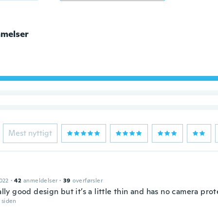
melser
Mest nyttigt
022
·
42
anmeldelser
·
39
overførsler
eally good design but it’s a little thin and has no camera pro
r siden