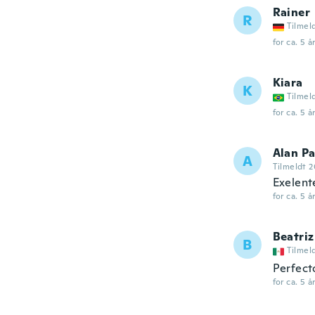
Rainer
R
Tilmel
for ca. 5 å
Kiara
K
Tilmel
for ca. 5 å
Alan Pa
A
Tilmeldt 2
Exelent
for ca. 5 å
Beatriz
B
Tilmel
Perfect
for ca. 5 å