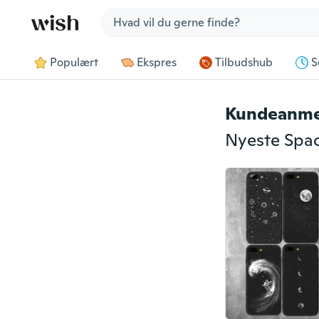
Jump to section
Populært
Ekspres
Tilbudshub
S
Kundeanme