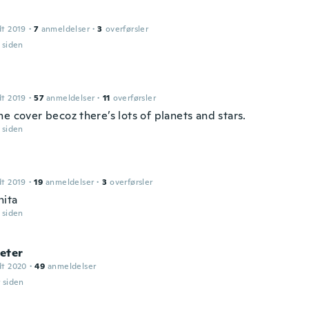
dt 2019
·
7
anmeldelser
·
3
overførsler
r siden
dt 2019
·
57
anmeldelser
·
11
overførsler
e cover becoz there’s lots of planets and stars.
r siden
dt 2019
·
19
anmeldelser
·
3
overførsler
ita
r siden
eter
dt 2020
·
49
anmeldelser
r siden