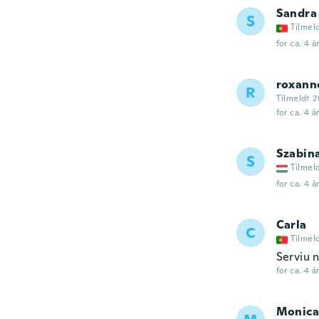
Sandra
S
Tilmel
for ca. 4 å
roxann
R
Tilmeldt 2
for ca. 4 å
Szabin
S
Tilmel
for ca. 4 å
Carla
C
Tilmel
Serviu 
for ca. 4 å
Monica