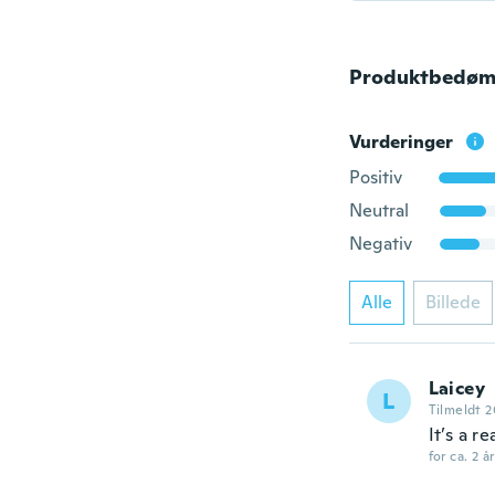
Produktbedøm
Vurderinger
Positiv
Neutral
Negativ
Alle
Billede
Laicey
L
Tilmeldt 2
It’s a r
for ca. 2 å