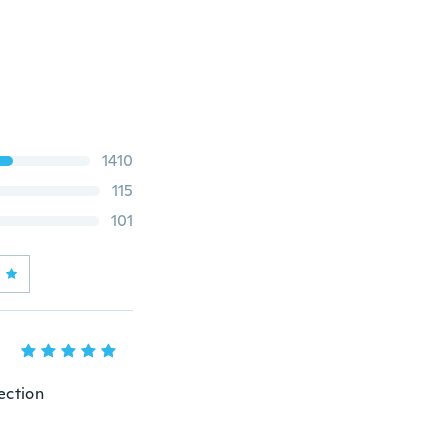
1410
115
101
tection