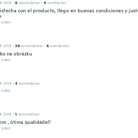
dt 2016
·
6
anmeldelser
·
4
overførsler
isfecha con el producto, llego en buenas condiciones y jus
e
r siden
dt 2018
·
30
anmeldelser
·
6
overførsler
ako na obrázku
r siden
dt 2019
·
4
anmeldelser
r siden
dt 2018
·
1
anmeldelser
om , ótima qualidade!!
r siden