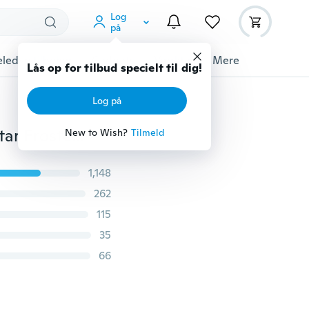
Log
på
ledyrstilbehør
Gadgets
Værktøj
Mere
Lås op for tilbud specielt til dig!
Log på
Nyeste Space Moon Astronaut Telefonkasser Planet Star Frosted Blødt bagcover til Samsung Galaxy A7 2018 J6 Plus A70 2019 A50 2019 A30 2019 S10 Plus A6 / Xiaomi Redmi K20 K20 Pro / iPhone XS Max XS XR 8 8 Plus 7 7 Plus 6 6 Plus / Huawei P20 Lite 2019 P30 Lite P Smart 2019 Y5 (2019 Y7 2019 Mate 20 Lite
New to Wish?
Tilmeld
1,148
262
115
35
66