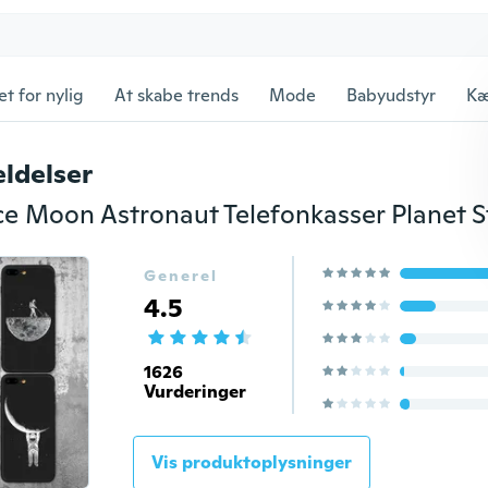
et for nylig
At skabe trends
Mode
Babyudstyr
Kæ
ldelser
Generel
4.5
1626
Vurderinger
Vis produktoplysninger