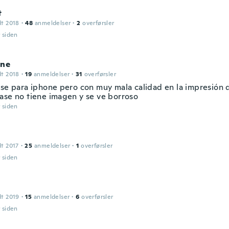
t
dt 2018
·
48
anmeldelser
·
2
overførsler
r siden
ine
dt 2018
·
19
anmeldelser
·
31
overførsler
ase para iphone pero con muy mala calidad en la impresión 
ase no tiene imagen y se ve borroso
r siden
dt 2017
·
25
anmeldelser
·
1
overførsler
r siden
dt 2019
·
15
anmeldelser
·
6
overførsler
r siden