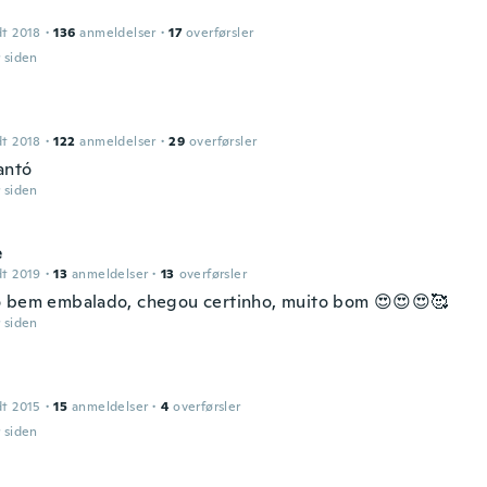
dt 2018
·
136
anmeldelser
·
17
overførsler
r siden
dt 2018
·
122
anmeldelser
·
29
overførsler
antó
r siden
e
dt 2019
·
13
anmeldelser
·
13
overførsler
 bem embalado, chegou certinho, muito bom 😍😍😍🥰
r siden
dt 2015
·
15
anmeldelser
·
4
overførsler
r siden