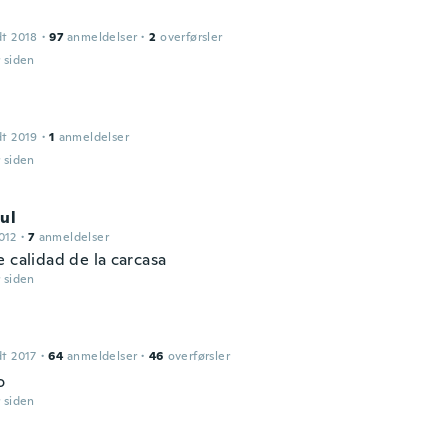
dt 2018
·
97
anmeldelser
·
2
overførsler
r siden
dt 2019
·
1
anmeldelser
r siden
ul
012
·
7
anmeldelser
e calidad de la carcasa
r siden
dt 2017
·
64
anmeldelser
·
46
overførsler
o
r siden