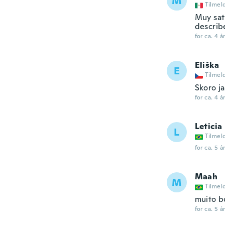
M
Tilmel
Muy sat
describ
for ca. 4 å
Eliška
E
Tilmel
Skoro j
for ca. 4 å
Leticia
L
Tilmel
for ca. 5 å
Maah
M
Tilmel
muito b
for ca. 5 å