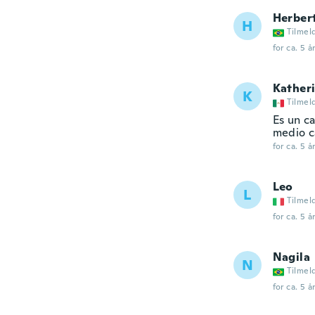
Herber
H
Tilmel
for ca. 5 å
Kather
K
Tilmel
Es un c
medio c
for ca. 5 å
Leo
L
Tilmel
for ca. 5 å
Nagila
N
Tilmel
for ca. 5 å