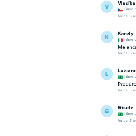
Vlaďka
V
Tilmel
for ca. 5 å
Karely
K
Tilmel
Me enc
for ca. 5 å
Luzian
L
Tilmel
Produto
for ca. 5 å
Gisele
G
Tilmel
for ca. 5 å