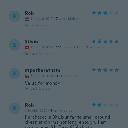
Rob
R
Tilmeldt 2017
·
7
anmeldelser
for ca. 3 år siden
Silvio
S
Tilmeldt 2017
·
156
anmeldelser
·
1
overførsler
for ca. 3 år siden
atputharatnam
A
Tilmeldt 2018
·
4
anmeldelser
Value for money
for ca. 3 år siden
Rob
R
Tilmeldt 2021
·
5
anmeldelser
Purchased a 3XL but far to small around
chest, and arms not long enough. I am
normally an XL. Beautiful shirt so