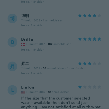
for ca. 4 år siden
博明
博
Tilmeldt 2022
·
1
anmeldelser
for ca. 4 år siden
Britta
B
Tilmeldt 2017
·
107
anmeldelser
for ca. 4 år siden
昇二
昇
Tilmeldt 2021
·
58
anmeldelser
·
1
overførsler
for ca. 4 år siden
Linton
L
Tilmeldt 2016
·
12
anmeldelser
If the size that the customer selected
wasn't available then don't send just
anything. I am not satisfied at all with what