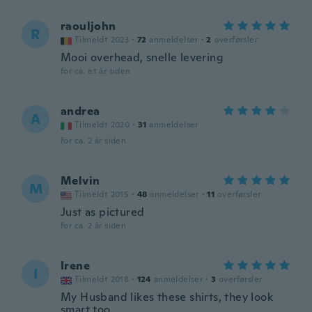
raouljohn
R
Tilmeldt 2023
·
72
anmeldelser
·
2
overførsler
Mooi overhead, snelle levering
for ca. et år siden
andrea
A
Tilmeldt 2020
·
31
anmeldelser
for ca. 2 år siden
Melvin
M
Tilmeldt 2015
·
48
anmeldelser
·
11
overførsler
Just as pictured
for ca. 2 år siden
Irene
I
Tilmeldt 2018
·
124
anmeldelser
·
3
overførsler
My Husband likes these shirts, they look
smart too.