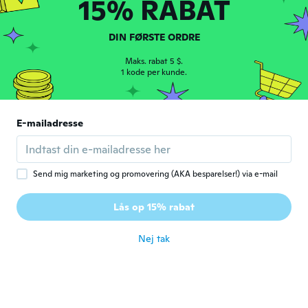
15% RABAT
Werner
W
Tilmeldt 2014
·
45
anmeldelser
·
1
overførsler
Die grösse vom kragen zum schnitt des
DIN FØRSTE ORDRE
hemdes stimmen niemals überein
Maks. rabat 5 $.
for ca. 4 år siden
1 kode per kunde.
james
J
Tilmeldt 2019
·
14
anmeldelser
E-mailadresse
for ca. 4 år siden
Ernst
E
Send mig marketing og promovering (AKA besparelser!) via e-mail
Tilmeldt 2018
·
36
anmeldelser
It's was beautiful shirt; but the size was too
Lås op 15% rabat
small
for ca. 4 år siden
Nej tak
Sergio
S
Tilmeldt 2017
·
29
anmeldelser
·
1
overførsler
Didn’t see the size 5 xl but the was yo small