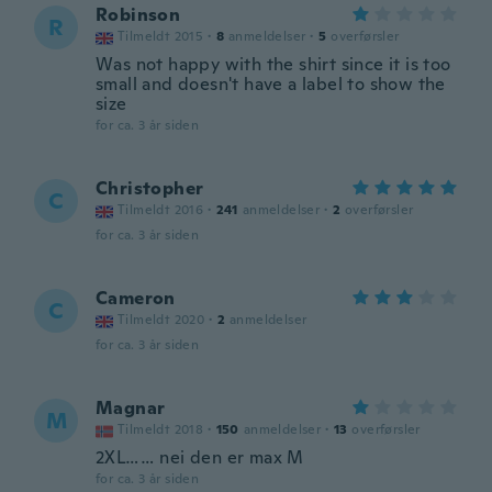
Robinson
R
Tilmeldt 2015
·
8
anmeldelser
·
5
overførsler
Was not happy with the shirt since it is too
small and doesn't have a label to show the
size
for ca. 3 år siden
Christopher
C
Tilmeldt 2016
·
241
anmeldelser
·
2
overførsler
for ca. 3 år siden
Cameron
C
Tilmeldt 2020
·
2
anmeldelser
for ca. 3 år siden
Magnar
M
Tilmeldt 2018
·
150
anmeldelser
·
13
overførsler
2XL…… nei den er max M
for ca. 3 år siden