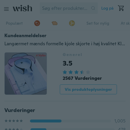
Log på
Populært
Set for nylig
At s
Kundeanmeldelser
Langærmet mænds formelle kjole skjorte i høj kvalitet Klassisk Plaid T-shirts i stor størrelse 5XL
Generel
3.5
2567 Vurderinger
Vis produktoplysninger
Vurderinger
1,005
478