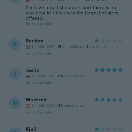
Tilmeldt 2018
·
3
anmeldelser
·
1
overførsler
I'm have broad shoulders and there is no
way I could fit in even the largest of sizes
offered.
for ca. 3 år siden
Reuben
R
Tilmeldt 2017
·
15
anmeldelser
·
1
overførsler
for ca. 3 år siden
Jeslin
J
Tilmeldt 2017
·
175
anmeldelser
for ca. 3 år siden
Manfred
M
Tilmeldt 2020
·
90
anmeldelser
for ca. 3 år siden
Kjell