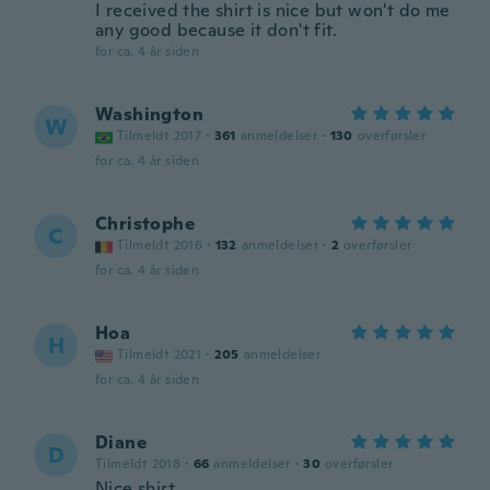
I received the shirt is nice but won't do me
any good because it don't fit.
for ca. 4 år siden
Washington
W
Tilmeldt 2017
·
361
anmeldelser
·
130
overførsler
for ca. 4 år siden
Christophe
C
Tilmeldt 2016
·
132
anmeldelser
·
2
overførsler
for ca. 4 år siden
Hoa
H
Tilmeldt 2021
·
205
anmeldelser
for ca. 4 år siden
Diane
D
Tilmeldt 2018
·
66
anmeldelser
·
30
overførsler
Nice shirt