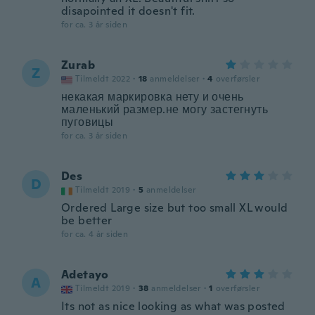
disapointed it doesn't fit.
for ca. 3 år siden
Zurab
Z
Tilmeldt 2022
·
18
anmeldelser
·
4
overførsler
некакая маркировка нету и очень
маленький размер.не могу застегнуть
пуговицы
for ca. 3 år siden
Des
D
Tilmeldt 2019
·
5
anmeldelser
Ordered Large size but too small XL would
be better
for ca. 4 år siden
Adetayo
A
Tilmeldt 2019
·
38
anmeldelser
·
1
overførsler
Its not as nice looking as what was posted