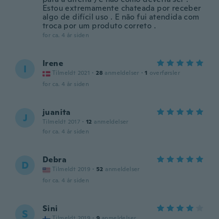
Estou extremamente chateada por receber
algo de difícil uso . E não fui atendida com
troca por um produto correto .
for ca. 4 år siden
Irene
I
Tilmeldt 2021
·
28
anmeldelser
·
1
overførsler
for ca. 4 år siden
juanita
J
Tilmeldt 2017
·
12
anmeldelser
for ca. 4 år siden
Debra
D
Tilmeldt 2019
·
52
anmeldelser
for ca. 4 år siden
Sini
S
Tilmeldt 2019
·
9
anmeldelser