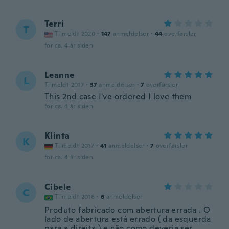
Terri
T
Tilmeldt 2020
·
147
anmeldelser
·
44
overførsler
for ca. 4 år siden
Leanne
L
Tilmeldt 2017
·
37
anmeldelser
·
7
overførsler
This 2nd case I've ordered I love them
for ca. 4 år siden
Klinta
K
Tilmeldt 2017
·
41
anmeldelser
·
7
overførsler
for ca. 4 år siden
Cibele
C
Tilmeldt 2016
·
6
anmeldelser
Produto fabricado com abertura errada . O
lado de abertura está errado ( da esquerda
para a direita ) e não como deveria ser .