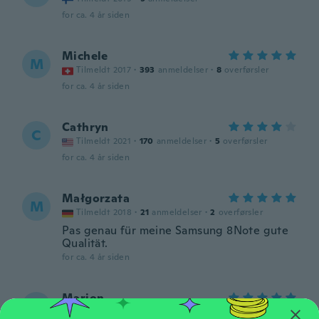
for ca. 4 år siden
Michele
M
Tilmeldt 2017
·
393
anmeldelser
·
8
overførsler
for ca. 4 år siden
Cathryn
C
Tilmeldt 2021
·
170
anmeldelser
·
5
overførsler
for ca. 4 år siden
Małgorzata
M
Tilmeldt 2018
·
21
anmeldelser
·
2
overførsler
Pas genau für meine Samsung 8Note gute
Qualität.
for ca. 4 år siden
Marion
M
Tilmeldt 2018
·
30
anmeldelser
·
5
overførsler