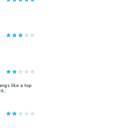
angs like a top
t..