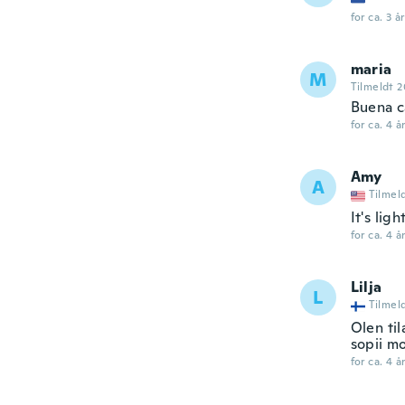
for ca. 3 å
maria
M
Tilmeldt 
Buena ca
for ca. 4 å
Amy
A
Tilmel
It's lig
for ca. 4 å
Lilja
L
Tilmel
Olen til
sopii mo
for ca. 4 å