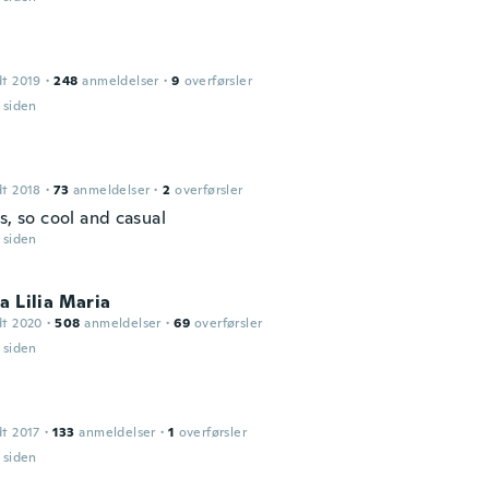
dt 2019
·
248
anmeldelser
·
9
overførsler
r siden
dt 2018
·
73
anmeldelser
·
2
overførsler
s, so cool and casual
r siden
a Lilia Maria
dt 2020
·
508
anmeldelser
·
69
overførsler
r siden
dt 2017
·
133
anmeldelser
·
1
overførsler
r siden