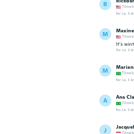
Rickba
R
Tilmel
for ca. 3 å
Maxine
M
Tilmel
It's win
for ca. 3 å
Marian
M
Tilmel
for ca. 3 å
Ana Cl
A
Tilmel
for ca. 3 å
Jacque
J
Tilmel