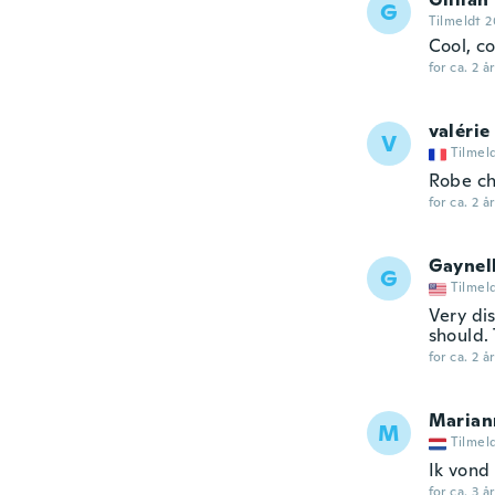
G
Tilmeldt 
Cool, c
for ca. 2 å
valérie
V
Tilmel
Robe ch
for ca. 2 å
Gaynel
G
Tilmel
Very dis
should. 
for ca. 2 å
Marian
M
Tilmel
Ik vond 
for ca. 3 å