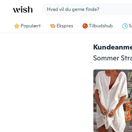
Jump to section
Populært
Ekspres
Tilbudshub
S
Kundeanme