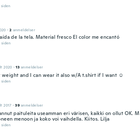
r siden
2020
·
2
anmeldelser
ída de la tela. Material fresco El color me encantó
r siden
dt 2020
·
13
anmeldelser
ht weight and I can wear it also w/A t.shirt if I want ☺️
r siden
dt 2017
·
39
anmeldelser
annut paituleita useamman eri värisen, kaikki on ollut OK. M
neen menoon ja koko voi vaihdella. Kiitos. Lilja
r siden