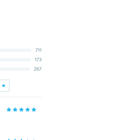
711
173
267