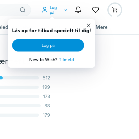
Log
på
ledyrstilbehør
Gadgets
Værktøj
Mere
Lås op for tilbud specielt til dig!
Log på
Sommer Strand Mode Plusstørrelse Dame Loose Kortærmet Lange bluser Plus størrelse Dyb V-hals Festkjole Damer Afslappet Ensfarvet Strandbeklædning Badedragt Cover-up Kort linnekjole
New to Wish?
Tilmeld
512
199
173
88
179