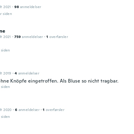
dt 2021
·
98
anmeldelser
år siden
ne
dt 2021
·
759
anmeldelser
·
1
overførsler
r siden
dt 2019
·
4
anmeldelser
ohne Knöpfe eingetroffen. Als Bluse so nicht tragbar.
r siden
dt 2020
·
6
anmeldelser
·
1
overførsler
r siden