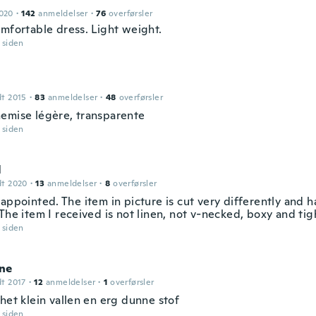
2020
·
142
anmeldelser
·
76
overførsler
omfortable dress. Light weight.
r siden
dt 2015
·
83
anmeldelser
·
48
overførsler
emise légère, transparente
r siden
l
dt 2020
·
13
anmeldelser
·
8
overførsler
appointed. The item in picture is cut very differently and h
The item I received is not linen, not v-necked, boxy and tigh
r siden
ne
dt 2017
·
12
anmeldelser
·
1
overførsler
het klein vallen en erg dunne stof
r siden