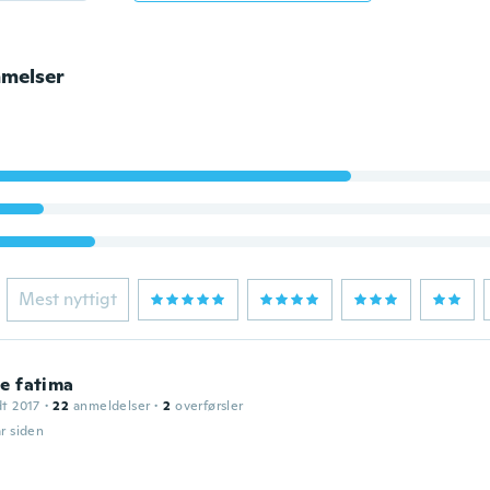
melser
Mest nyttigt
e fatima
dt 2017
·
22
anmeldelser
·
2
overførsler
år siden