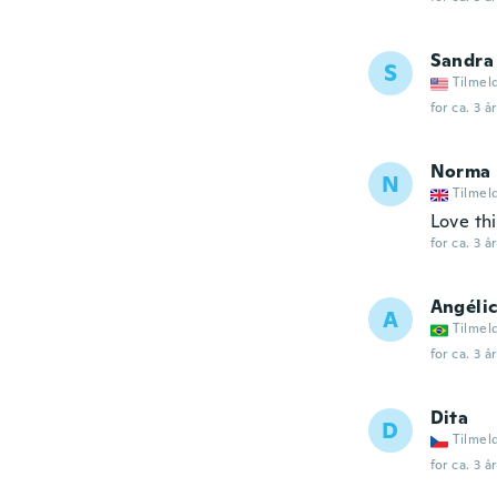
Sandra
S
Tilmel
for ca. 3 å
Norma
N
Tilmel
Love thi
for ca. 3 å
Angélic
A
Tilmel
for ca. 3 å
Dita
D
Tilmel
for ca. 3 å