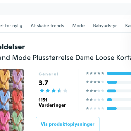
et for nylig
At skabe trends
Mode
Babyudstyr
Kæ
ldelser
Generel
3.7
1151
Vurderinger
Vis produktoplysninger