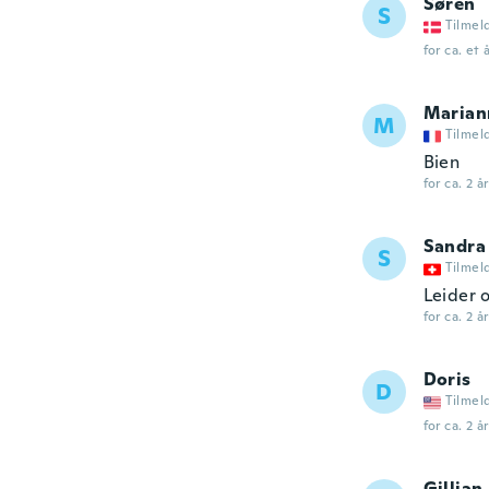
Søren
S
Tilmel
for ca. et 
Marian
M
Tilmel
Bien
for ca. 2 å
Sandra
S
Tilmel
Leider 
for ca. 2 å
Doris
D
Tilmel
for ca. 2 å
Gillian