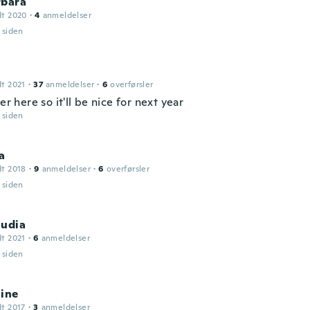
rbara
dt 2020
·
4
anmeldelser
r siden
dt 2021
·
37
anmeldelser
·
6
overførsler
ter here so it'll be nice for next year
r siden
a
dt 2018
·
9
anmeldelser
·
6
overførsler
r siden
audia
dt 2021
·
6
anmeldelser
r siden
line
dt 2017
·
3
anmeldelser