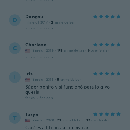
for ca. 5 år siden
Dongsu
D
Tilmeldt 2017
·
2
anmeldelser
for ca. 5 år siden
Charlene
C
Tilmeldt 2019
·
179
anmeldelser
·
8
overførsler
for ca. 5 år siden
Iris
I
Tilmeldt 2015
·
5
anmeldelser
Súper bonito y si funcionó para lo q yo
quería
for ca. 5 år siden
Taryn
T
Tilmeldt 2020
·
32
anmeldelser
·
19
overførsler
Can’t wait to install in my car.