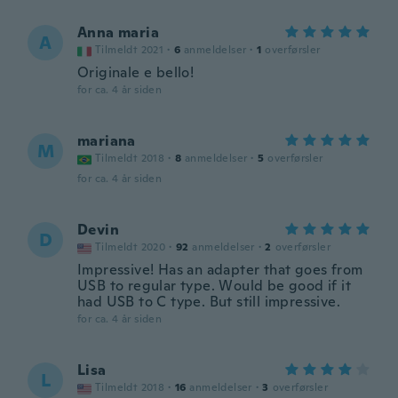
Anna maria
A
Tilmeldt 2021
·
6
anmeldelser
·
1
overførsler
Originale e bello!
for ca. 4 år siden
mariana
M
Tilmeldt 2018
·
8
anmeldelser
·
5
overførsler
for ca. 4 år siden
Devin
D
Tilmeldt 2020
·
92
anmeldelser
·
2
overførsler
Impressive! Has an adapter that goes from
USB to regular type. Would be good if it
had USB to C type. But still impressive.
for ca. 4 år siden
Lisa
L
Tilmeldt 2018
·
16
anmeldelser
·
3
overførsler