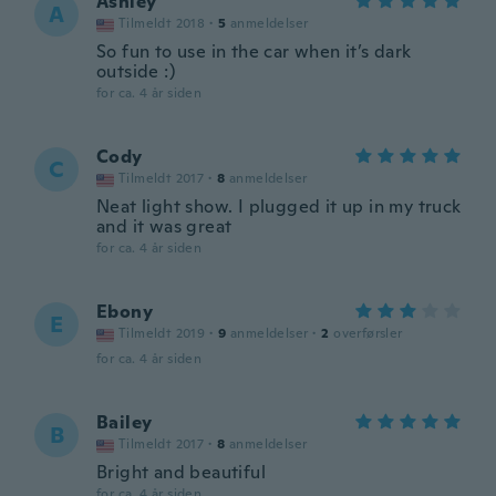
Ashley
A
Tilmeldt 2018
·
5
anmeldelser
So fun to use in the car when it’s dark
outside :)
for ca. 4 år siden
Cody
C
Tilmeldt 2017
·
8
anmeldelser
Neat light show. I plugged it up in my truck
and it was great
for ca. 4 år siden
Ebony
E
Tilmeldt 2019
·
9
anmeldelser
·
2
overførsler
for ca. 4 år siden
Bailey
B
Tilmeldt 2017
·
8
anmeldelser
Bright and beautiful
for ca. 4 år siden