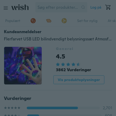
Log på
Populært
Set for nylig
At s
Kundeanmeldelser
Flerfarvet USB LED bilindvendigt belysningssæt Atmosfære lys Neonlamper RGB Disco DJ Stage Lighting til hjemmefestindretning
Generel
4.5
3862 Vurderinger
Vis produktoplysninger
Vurderinger
2,701
608