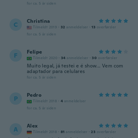
for ca. 5 år siden
Christina
C
Tilmeldt 2019
·
32
anmeldelser
·
13
overførsler
for ca. 5 år siden
Felipe
F
Tilmeldt 2020
·
34
anmeldelser
·
30
overførsler
Muito legal, já testei e é show... Vem com
adaptador para celulares
for ca. 5 år siden
Pedro
P
Tilmeldt 2018
·
4
anmeldelser
for ca. 5 år siden
Alex
A
Tilmeldt 2018
·
81
anmeldelser
·
23
overførsler