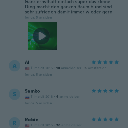
Ganz ernsthaft einfach super das kleine
Ding macht den ganzen Raum bund sind
sehr zufrieden damit immer wieder gern
for ca. 5 år siden
Al
A
Tilmeldt 2015
·
10
anmeldelser
·
5
overførsler
for ca. 5 år siden
Samko
S
Tilmeldt 2018
·
4
anmeldelser
for ca. 5 år siden
Robin
R
Tilmeldt 2015
·
26
anmeldelser