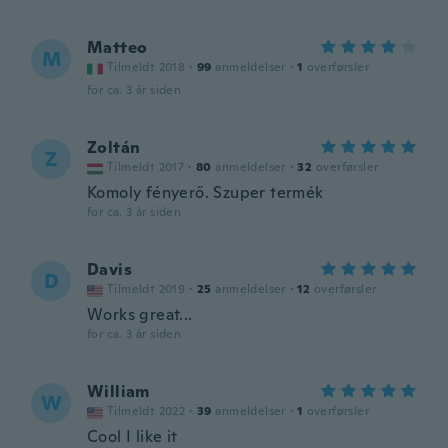
Matteo
M
Tilmeldt 2018
·
99
anmeldelser
·
1
overførsler
for ca. 3 år siden
Zoltán
Z
Tilmeldt 2017
·
80
anmeldelser
·
32
overførsler
Komoly fényerő. Szuper termék
for ca. 3 år siden
Davis
D
Tilmeldt 2019
·
25
anmeldelser
·
12
overførsler
Works great...
for ca. 3 år siden
William
W
Tilmeldt 2022
·
39
anmeldelser
·
1
overførsler
Cool I like it