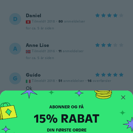
Daniel
D
Tilmeldt 2018
·
80
anmeldelser
for ca. 5 år siden
Anne Lise
A
Tilmeldt 2016
·
11
anmeldelser
for ca. 5 år siden
Guido
G
Tilmeldt 2018
·
51
anmeldelser
·
16
overførsler
Ok
for ca. 5 år siden
Rasa
15% RABAT
R
Tilmeldt 2018
·
15
anmeldelser
·
2
overførsler
for ca. 5 år siden
DIN FØRSTE ORDRE