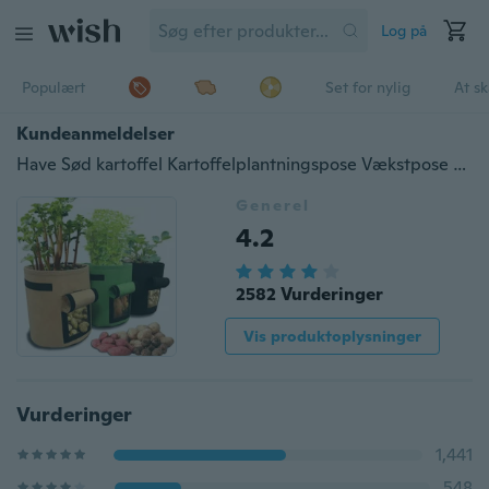
Log på
Populært
Set for nylig
At s
Kundeanmeldelser
Have Sød kartoffel Kartoffelplantningspose Vækstpose Plantepose Skønhed Plantningspose Plantning Træpose Plantevækstpose Kartoffelpotte PFW
Generel
4.2
2582 Vurderinger
Vis produktoplysninger
Vurderinger
1,441
548