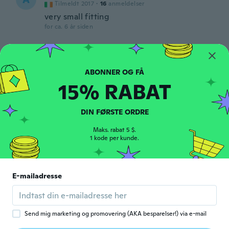
Tilmeldt 2017
·
16
anmeldelser
very small fitting
for ca. 6 år siden
敏和
敏
Tilmeldt 2019
·
103
anmeldelser
·
16
overførsler
SEXY!
15% RABAT
for ca. 6 år siden
DIN FØRSTE ORDRE
Nicola
N
Tilmeldt 2016
·
20
anmeldelser
Maks. rabat 5 $.
1 kode per kunde.
Just right
for ca. 6 år siden
E-mailadresse
Viviane
V
Tilmeldt 2017
·
72
anmeldelser
·
40
overførsler
for ca. 6 år siden
Send mig marketing og promovering (AKA besparelser!) via e-mail