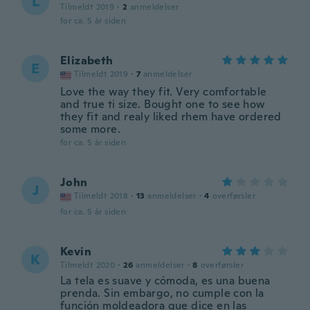
L
Tilmeldt 2019
·
2
anmeldelser
for ca. 5 år siden
Elizabeth
E
Tilmeldt 2019
·
7
anmeldelser
Love the way they fit. Very comfortable
and true ti size. Bought one to see how
they fit and realy liked rhem have ordered
some more.
for ca. 5 år siden
John
J
Tilmeldt 2018
·
13
anmeldelser
·
4
overførsler
for ca. 5 år siden
Kevin
K
Tilmeldt 2020
·
26
anmeldelser
·
8
overførsler
La tela es suave y cómoda, es una buena
prenda. Sin embargo, no cumple con la
función moldeadora que dice en las