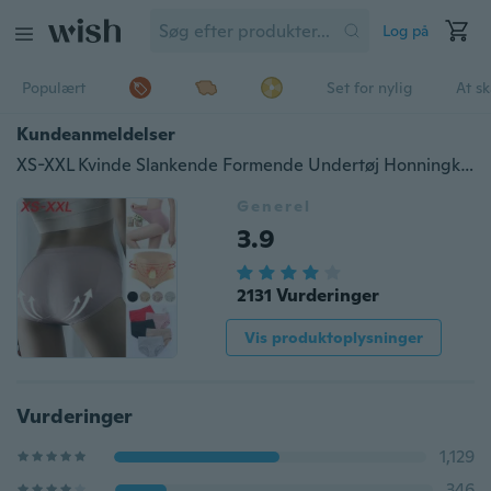
Log på
Populært
Set for nylig
At s
Kundeanmeldelser
XS-XXL Kvinde Slankende Formende Undertøj Honningkage Varmt Palads 3D Super Elastisk Problemfri Undertøj Talje Træner Body Shaper Undertøj
Generel
3.9
2131 Vurderinger
Vis produktoplysninger
Vurderinger
1,129
346