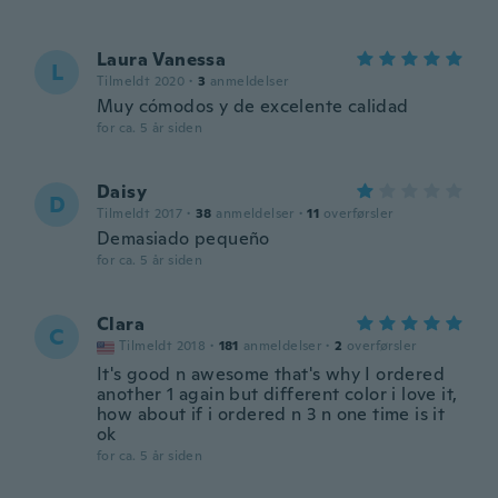
Laura Vanessa
L
Tilmeldt 2020
·
3
anmeldelser
Muy cómodos y de excelente calidad
for ca. 5 år siden
Daisy
D
Tilmeldt 2017
·
38
anmeldelser
·
11
overførsler
Demasiado pequeño
for ca. 5 år siden
Clara
C
Tilmeldt 2018
·
181
anmeldelser
·
2
overførsler
It's good n awesome that's why I ordered
another 1 again but different color i love it,
how about if i ordered n 3 n one time is it
ok
for ca. 5 år siden