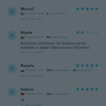
MariaC
M
Tilmeldt 2019
·
3
anmeldelser
for ca. 3 år siden
Nijole
N
Tilmeldt 2018
·
86
anmeldelser
Anksčiau pirkdavau tai būdavo geros
kokybės o dabar labai plonos (skystos)
for ca. 4 år siden
Renata
R
Tilmeldt 2017
·
2157
anmeldelser
·
38
overførsler
for ca. 4 år siden
Sabine
S
Tilmeldt 2017
·
258
anmeldelser
ok
for ca. 5 år siden