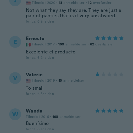
J
Tilmeldt 2020
·
13
anmeldelser
·
12
overførsler
Not what they say they are. They are just a
pair of panties that is it very unsatisfied.
for ca. 6 år siden
Ernesto
E
Tilmeldt 2017
·
109
anmeldelser
·
62
overførsler
Excelente el producto
for ca. 6 år siden
Valerie
V
Tilmeldt 2019
·
13
anmeldelser
To small
for ca. 6 år siden
Wanda
W
Tilmeldt 2016
·
193
anmeldelser
Buenísimo
for ca. 6 år siden