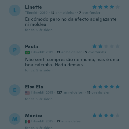
Linette
L
Tilmeldt 2019
·
12
anmeldelser
·
7
overførsler
Es cómodo pero no da efecto adelgazante
ni moldea
for ca. 5 år siden
Paula
P
Tilmeldt 2019
·
13
anmeldelser
·
5
overførsler
Não senti compressão nenhuma, mas é uma
boa calcinha. Nada demais.
for ca. 5 år siden
Elsa Ela
E
Tilmeldt 2015
·
127
anmeldelser
·
15
overførsler
for ca. 5 år siden
Mónica
M
Tilmeldt 2015
·
77
anmeldelser
for ca. 5 år siden