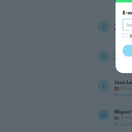
Pasują 
for ca. 5 å
E-m
Juan m
J
Tilmel
S
for ca. 5 å
Jack
J
Tilmel
for ca. 5 å
Jose Lu
J
Tilmel
for ca. 5 å
Miguel
M
Tilmel
for ca. 5 å