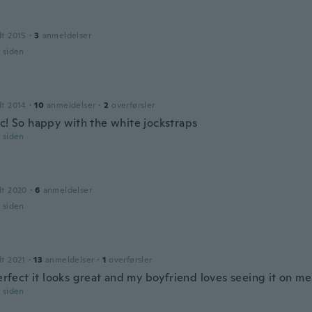
dt 2015
·
3
anmeldelser
r siden
dt 2014
·
10
anmeldelser
·
2
overførsler
ic! So happy with the white jockstraps
r siden
dt 2020
·
6
anmeldelser
r siden
dt 2021
·
13
anmeldelser
·
1
overførsler
perfect it looks great and my boyfriend loves seeing it on me
r siden