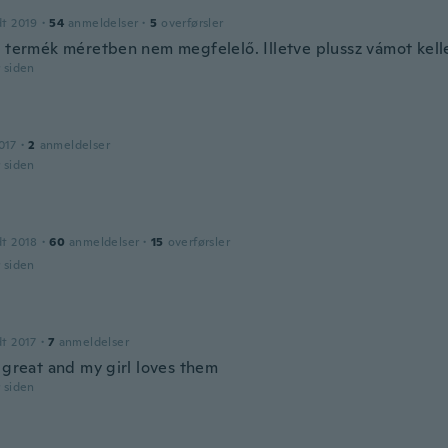
dt 2019
·
54
anmeldelser
·
5
overførsler
a termék méretben nem megfelelő. Illetve plussz vámot kelle
r siden
017
·
2
anmeldelser
r siden
dt 2018
·
60
anmeldelser
·
15
overførsler
r siden
dt 2017
·
7
anmeldelser
 great and my girl loves them
r siden