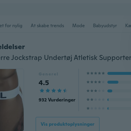
et for nylig
At skabe trends
Mode
Babyudstyr
Kæ
ldelser
Generel
4.5
932 Vurderinger
Vis produktoplysninger