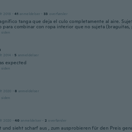
dt 2018
·
41
anmeldelser
·
33
overførsler
agnífico tanga que deja el culo completamente al aire. Suje
o para combinar con ropa interior que no sujeta (braguitas,
r siden
n
dt 2014
·
5
anmeldelser
 as expected
r siden
dt 2020
·
8
anmeldelser
r siden
dt 2020
·
40
anmeldelser
·
2
overførsler
t und sieht scharf aus , zum ausprobieren für den Preis gen