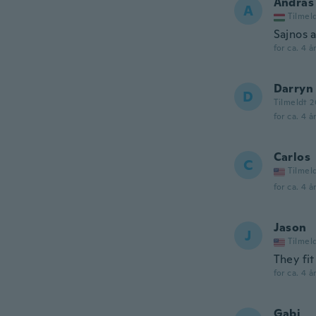
András
A
Tilmel
Sajnos 
for ca. 4 å
Darryn
D
Tilmeldt 2
for ca. 4 å
Carlos
C
Tilmel
for ca. 4 å
Jason
J
Tilmel
They fit
for ca. 4 å
Gabi