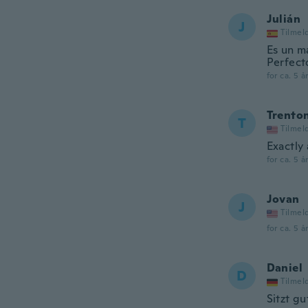
Julián
J
Tilmel
Es un m
Perfect
for ca. 5 å
Trento
T
Tilmel
Exactly
for ca. 5 å
Jovan
J
Tilmel
for ca. 5 å
Daniel
D
Tilmel
Sitzt gu