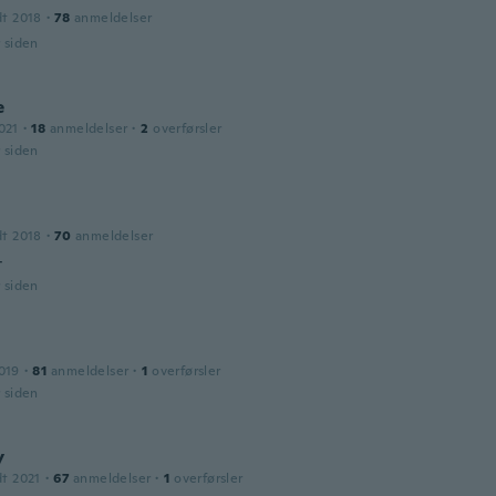
dt 2018
·
78
anmeldelser
r siden
e
021
·
18
anmeldelser
·
2
overførsler
r siden
dt 2018
·
70
anmeldelser
t
r siden
019
·
81
anmeldelser
·
1
overførsler
r siden
y
dt 2021
·
67
anmeldelser
·
1
overførsler