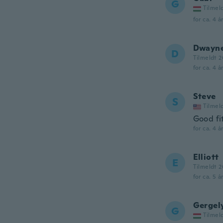
G
Tilmel
for ca. 4 å
Dwayn
D
Tilmeldt 2
for ca. 4 å
Steve
S
Tilmel
Good fi
for ca. 4 å
Elliott
E
Tilmeldt 2
for ca. 5 å
Gergel
G
Tilmel