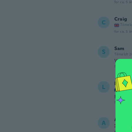
for ca. 5 å
Craig
C
Tilmel
for ca. 5 å
Sam
S
Tilmeldt 2
Very co
for ca. 5 å
Ludvík
L
Tilmel
Fajne
for ca. 5 å
Andi
A
Tilmel