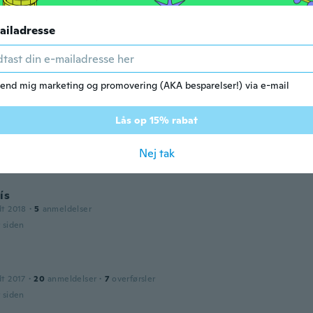
SUPER jakość dobra i tydzień przed czasem
r siden
ailadresse
anuel
dt 2018
·
33
anmeldelser
·
1
overførsler
end mig marketing og promovering (AKA besparelser!) via e-mail
r siden
Lås op 15% rabat
dt 2017
·
9
anmeldelser
·
2
overførsler
Nej tak
r siden
ís
dt 2018
·
5
anmeldelser
r siden
dt 2017
·
20
anmeldelser
·
7
overførsler
r siden