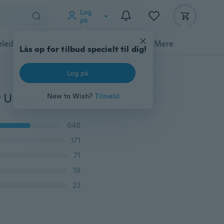
Log
på
ledyrstilbehør
Gadgets
Værktøj
Mere
Lås op for tilbud specielt til dig!
Log på
Herretøj Herre Jockstrap Undertøj Atletisk Supporter Ungdom Fitness Jock Strap Underbukser 6 farver M-XXL
New to Wish?
Tilmeld
648
171
71
19
23