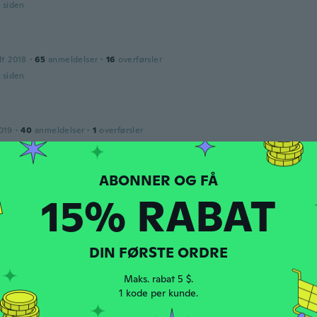
r siden
dt 2018
·
65
anmeldelser
·
16
overførsler
r siden
019
·
40
anmeldelser
·
1
overførsler
mfortable, good quality product
r siden
15% RABAT
dt 2017
·
848
anmeldelser
·
299
overførsler
r siden
DIN FØRSTE ORDRE
Maks. rabat 5 $.
1 kode per kunde.
dt 2017
·
79
anmeldelser
·
11
overførsler