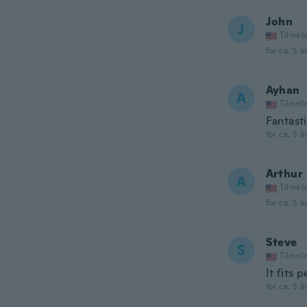
John
J
Tilmel
for ca. 5 å
Ayhan
A
Tilmel
Fantast
for ca. 5 å
Arthur
A
Tilmel
for ca. 5 å
Steve
S
Tilmel
It fits 
for ca. 5 å