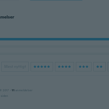
melser
Mest nyttigt
dt 2017
·
11
anmeldelser
r siden