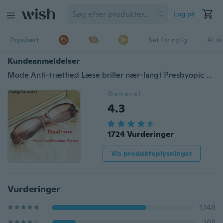
Log på
Populært
Set for nylig
At s
Kundeanmeldelser
Mode Anti-træthed Læse briller nær-langt Presbyopic briller Dual-brug læse briller Mænd Kvinder læse briller +1 +1.5 +2 +2.5 TO +4
Generel
4.3
1724 Vurderinger
Vis produktoplysninger
Vurderinger
1,148
268