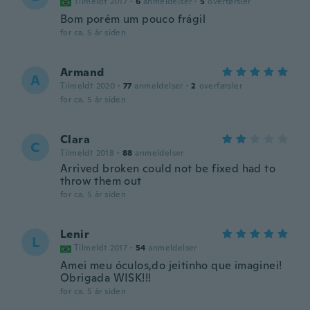
Tilmeldt 2017
·
6
anmeldelser
·
5
overførsler
Bom porém um pouco frágil
for ca. 5 år siden
Armand
A
Tilmeldt 2020
·
77
anmeldelser
·
2
overførsler
for ca. 5 år siden
Clara
C
Tilmeldt 2018
·
88
anmeldelser
Arrived broken could not be fixed had to
throw them out
for ca. 5 år siden
Lenir
L
Tilmeldt 2017
·
54
anmeldelser
Amei meu óculos,do jeitinho que imaginei!
Obrigada WISK!!!
for ca. 5 år siden