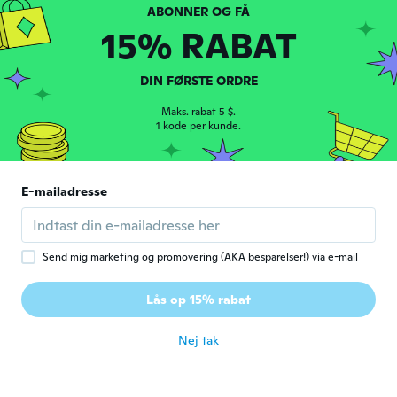
横幅がきつかったですが、きれいなレンズで
した
15% RABAT
for ca. 5 år siden
DIN FØRSTE ORDRE
Jo
J
Tilmeldt 2016
·
63
anmeldelser
·
1
overførsler
Maks. rabat 5 $.
1 kode per kunde.
for ca. 5 år siden
Luciene
L
E-mailadresse
Tilmeldt 2017
·
4
anmeldelser
·
1
overførsler
Comprei grau errado, mas ficou ótimo
for ca. 5 år siden
Send mig marketing og promovering (AKA besparelser!) via e-mail
John
J
Lås op 15% rabat
Tilmeldt 2020
·
568
anmeldelser
·
2
overførsler
for ca. 5 år siden
Nej tak
Sharon
S
Tilmeldt 2020
·
468
anmeldelser
·
230
overførsler