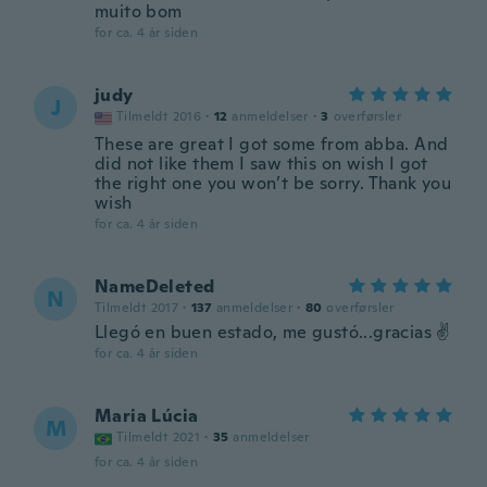
muito bom
for ca. 4 år siden
judy
J
Tilmeldt 2016
·
12
anmeldelser
·
3
overførsler
These are great I got some from abba. And
did not like them I saw this on wish I got
the right one you won’t be sorry. Thank you
wish
for ca. 4 år siden
NameDeleted
N
Tilmeldt 2017
·
137
anmeldelser
·
80
overførsler
Llegó en buen estado, me gustó...gracias ✌️
for ca. 4 år siden
Maria Lúcia
M
Tilmeldt 2021
·
35
anmeldelser
for ca. 4 år siden