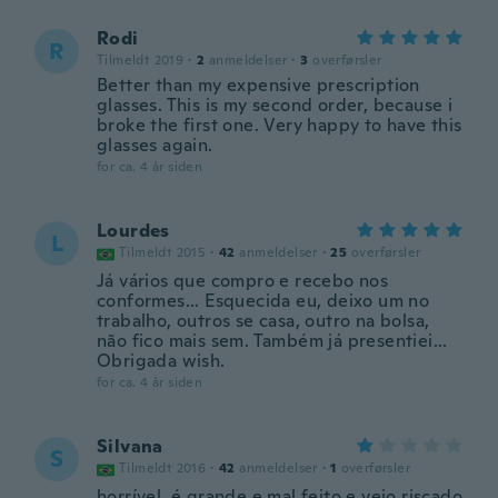
Rodi
R
Tilmeldt 2019
·
2
anmeldelser
·
3
overførsler
Better than my expensive prescription
glasses. This is my second order, because i
broke the first one. Very happy to have this
glasses again.
for ca. 4 år siden
Lourdes
L
Tilmeldt 2015
·
42
anmeldelser
·
25
overførsler
Já vários que compro e recebo nos
conformes... Esquecida eu, deixo um no
trabalho, outros se casa, outro na bolsa,
não fico mais sem. Também já presentiei...
Obrigada wish.
for ca. 4 år siden
Silvana
S
Tilmeldt 2016
·
42
anmeldelser
·
1
overførsler
horrível. é grande e mal feito e veio riscado