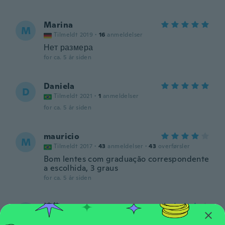
Marina
M
Tilmeldt 2019
·
16
anmeldelser
Нет размера
for ca. 5 år siden
Daniela
D
Tilmeldt 2021
·
1
anmeldelser
for ca. 5 år siden
mauricio
M
Tilmeldt 2017
·
43
anmeldelser
·
43
overførsler
Bom lentes com graduação correspondente
a escolhida, 3 graus
for ca. 5 år siden
清美
清
Tilmeldt 2019
·
11
anmeldelser