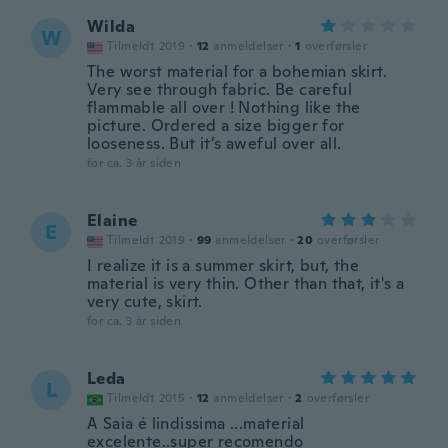
Wilda
W
Tilmeldt 2019
·
12
anmeldelser
·
1
overførsler
The worst material for a bohemian skirt.
Very see through fabric. Be careful
flammable all over ! Nothing like the
picture. Ordered a size bigger for
looseness. But it’s aweful over all.
for ca. 3 år siden
Elaine
E
Tilmeldt 2019
·
99
anmeldelser
·
20
overførsler
I realize it is a summer skirt, but, the
material is very thin. Other than that, it's a
very cute, skirt.
for ca. 3 år siden
Leda
L
Tilmeldt 2015
·
12
anmeldelser
·
2
overførsler
A Saia é lindissima ...material
excelente..super recomendo