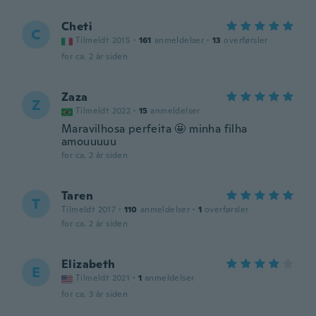
Cheti
C
Tilmeldt 2015
·
161
anmeldelser
·
13
overførsler
for ca. 2 år siden
Zaza
Z
Tilmeldt 2022
·
15
anmeldelser
Maravilhosa perfeita 🤩 minha filha
amouuuuu
for ca. 2 år siden
Taren
T
Tilmeldt 2017
·
110
anmeldelser
·
1
overførsler
for ca. 2 år siden
Elizabeth
E
Tilmeldt 2021
·
1
anmeldelser
for ca. 3 år siden