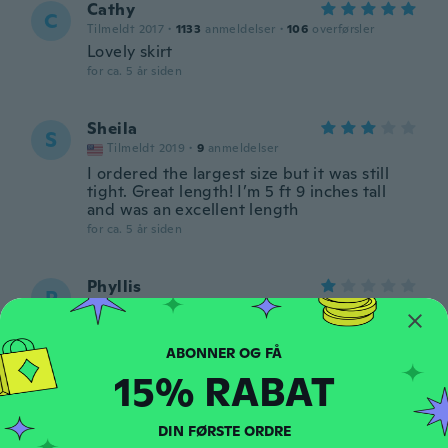
Cathy
C
Tilmeldt 2017
·
1133
anmeldelser
·
106
overførsler
Lovely skirt
for ca. 5 år siden
Sheila
S
Tilmeldt 2019
·
9
anmeldelser
I ordered the largest size but it was still
tight. Great length! I’m 5 ft 9 inches tall
and was an excellent length
for ca. 5 år siden
Phyllis
P
Tilmeldt 2021
·
1
anmeldelser
Fabric was very cheap, thin, poor quality.
The skirt didn't have a hem. The feathers
on belt were cheap. It looked nice in
15% RABAT
picture but the skirt was very poor quality
for ca. 5 år siden
DIN FØRSTE ORDRE