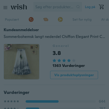
Log på
Populært
Set for nylig
At s
Kundeanmeldelser
Sommerbohemsk langt nederdel Chiffon Elegant Print Casual Nederdele
Generel
3.8
1363 Vurderinger
Vis produktoplysninger
Vurderinger
644
257