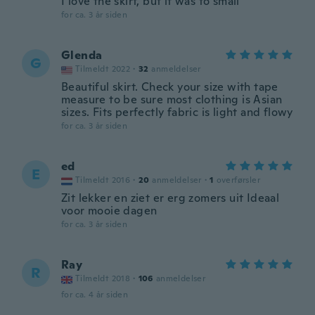
I love the skirt, but it was to small
for ca. 3 år siden
Glenda
G
Tilmeldt 2022
·
32
anmeldelser
Beautiful skirt. Check your size with tape
measure to be sure most clothing is Asian
sizes. Fits perfectly fabric is light and flowy
for ca. 3 år siden
ed
E
Tilmeldt 2016
·
20
anmeldelser
·
1
overførsler
Zit lekker en ziet er erg zomers uit Ideaal
voor mooie dagen
for ca. 3 år siden
Ray
R
Tilmeldt 2018
·
106
anmeldelser
for ca. 4 år siden