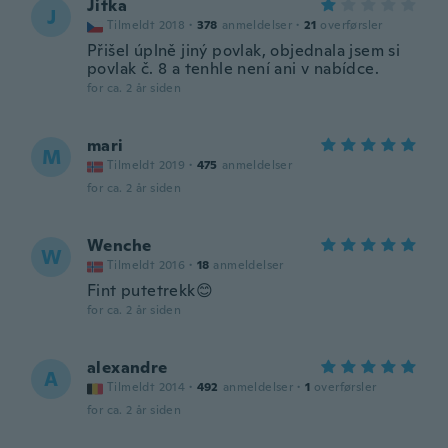
Jitka
J
Tilmeldt 2018
·
378
anmeldelser
·
21
overførsler
Přišel úplně jiný povlak, objednala jsem si
povlak č. 8 a tenhle není ani v nabídce.
for ca. 2 år siden
mari
M
Tilmeldt 2019
·
475
anmeldelser
for ca. 2 år siden
Wenche
W
Tilmeldt 2016
·
18
anmeldelser
Fint putetrekk😊
for ca. 2 år siden
alexandre
A
Tilmeldt 2014
·
492
anmeldelser
·
1
overførsler
for ca. 2 år siden