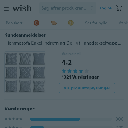
Log på
Populært
Set for nylig
At s
Kundeanmeldelser
Hjemmesofa Enkel indretning Dejligt linnedækseltæppe Plantestil Kast Pudebetræk Pudebetræk
Generel
4.2
1321 Vurderinger
Vis produktoplysninger
Vurderinger
800
220