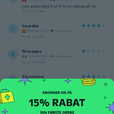
j en avais déjà 5 et il m en manquait un
for ca. 3 år siden
Lourdes
L
Tilmeldt 2020
·
61
anmeldelser
for ca. 3 år siden
Giuseppe
G
Tilmeldt 2020
·
5
anmeldelser
for ca. 3 år siden
Christiane
C
Tilmeldt 2019
·
211
anmeldelser
Cheap material
for ca. 3 år siden
15% RABAT
Lisa
L
DIN FØRSTE ORDRE
Tilmeldt 2016
·
23
anmeldelser
·
10
overførsler