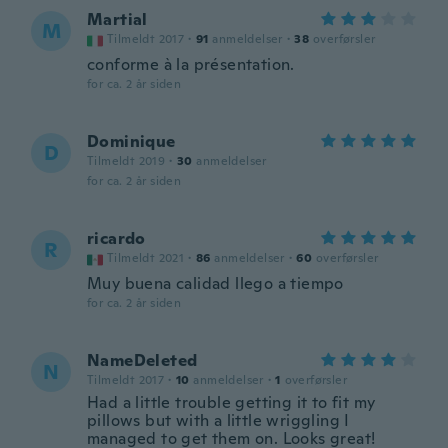
Martial
M
Tilmeldt 2017
·
91
anmeldelser
·
38
overførsler
conforme à la présentation.
for ca. 2 år siden
Dominique
D
Tilmeldt 2019
·
30
anmeldelser
for ca. 2 år siden
ricardo
R
Tilmeldt 2021
·
86
anmeldelser
·
60
overførsler
Muy buena calidad llego a tiempo
for ca. 2 år siden
NameDeleted
N
Tilmeldt 2017
·
10
anmeldelser
·
1
overførsler
Had a little trouble getting it to fit my
pillows but with a little wriggling I
managed to get them on. Looks great!