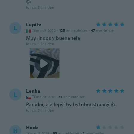
👍
for ca. 3 år siden
Lupita
L
Tilmeldt 2020
·
125
anmeldelser
·
47
overførsler
Muy lindos y buena tela
for ca. 3 år siden
Lenka
L
Tilmeldt 2016
·
17
anmeldelser
Parádní, ale lepší by byl oboustranný 👍
for ca. 3 år siden
Hoda
H
Tilmeldt 2018
·
35
anmeldelser
·
1
overførsler