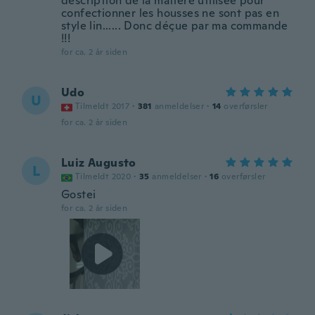
description de la matière utilisée pour
confectionner les housses ne sont pas en
style lin...... Donc déçue par ma commande
!!!
for ca. 2 år siden
Udo
U
Tilmeldt 2017
·
381
anmeldelser
·
14
overførsler
for ca. 2 år siden
Luiz Augusto
L
Tilmeldt 2020
·
35
anmeldelser
·
16
overførsler
Gostei
for ca. 2 år siden