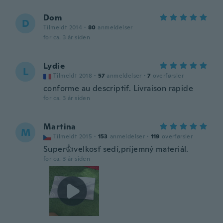
Dom
D
Tilmeldt 2014
·
80
anmeldelser
for ca. 3 år siden
Lydie
L
Tilmeldt 2018
·
57
anmeldelser
·
7
overførsler
conforme au descriptif. Livraison rapide
for ca. 3 år siden
Martina
M
Tilmeldt 2015
·
153
anmeldelser
·
119
overførsler
Super👍velkosť sedí,príjemný materiál.
for ca. 3 år siden