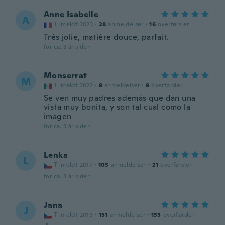
Anne Isabelle
A
Tilmeldt 2023
·
28
anmeldelser
·
16
overførsler
Très jolie, matière douce, parfait.
for ca. 3 år siden
Monserrat
M
Tilmeldt 2022
·
9
anmeldelser
·
9
overførsler
Se ven muy padres además que dan una
vista muy bonita, y son tal cual como la
imagen
for ca. 3 år siden
Lenka
L
Tilmeldt 2017
·
103
anmeldelser
·
21
overførsler
for ca. 3 år siden
Jana
J
Tilmeldt 2019
·
151
anmeldelser
·
133
overførsler