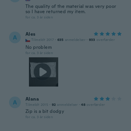
The quality of the material was very poor
so I have returned my item.
for ca. 3 år siden
Ales
A
Tilmeldt 2017
·
635
anmeldelser
·
933
overførsler
No problem
for ca. 3 år siden
Alana
A
Tilmeldt 2015
·
92
anmeldelser
·
48
overførsler
Zip is a bit dodgy
for ca. 3 år siden