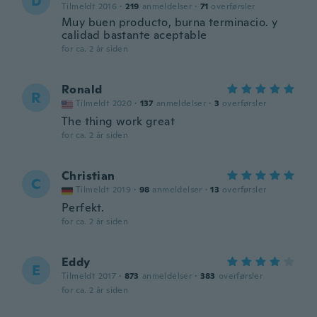
D
Tilmeldt 2016
·
219
anmeldelser
·
71
overførsler
Muy buen producto, burna terminacio. y
calidad bastante aceptable
for ca. 2 år siden
Ronald
R
Tilmeldt 2020
·
137
anmeldelser
·
3
overførsler
The thing work great
for ca. 2 år siden
Christian
C
Tilmeldt 2019
·
98
anmeldelser
·
13
overførsler
Perfekt.
for ca. 2 år siden
Eddy
E
Tilmeldt 2017
·
873
anmeldelser
·
383
overførsler
for ca. 2 år siden