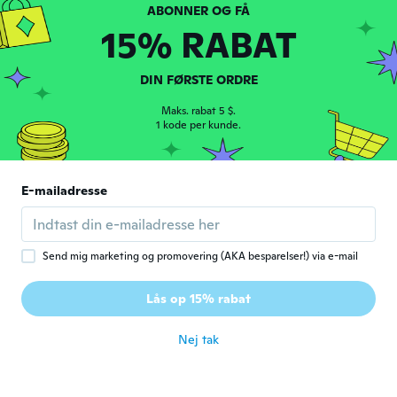
Sidney
S
Tilmeldt 2019
·
35
anmeldelser
·
7
overførsler
15% RABAT
for ca. 2 år siden
DIN FØRSTE ORDRE
Joseph
J
Tilmeldt 2017
·
23
anmeldelser
Maks. rabat 5 $.
1 kode per kunde.
for ca. 2 år siden
Andy
A
E-mailadresse
Tilmeldt 2020
·
22
anmeldelser
·
3
overførsler
Perfect as described and work great
for ca. 2 år siden
Send mig marketing og promovering (AKA besparelser!) via e-mail
용진
용
Lås op 15% rabat
Tilmeldt 2019
·
386
anmeldelser
·
269
overførsler
for ca. 2 år siden
Nej tak
Bryan
B
Tilmeldt 2020
·
68
anmeldelser
·
2
overførsler