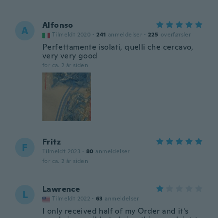
Alfonso
A
Tilmeldt 2020
·
241
anmeldelser
·
225
overførsler
Perfettamente isolati, quelli che cercavo,
very very good
for ca. 2 år siden
Fritz
F
Tilmeldt 2023
·
80
anmeldelser
for ca. 2 år siden
Lawrence
L
Tilmeldt 2022
·
63
anmeldelser
I only received half of my Order and it's