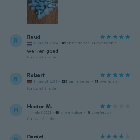
Ruud
R
Tilmeldt 2024
·
41
anmeldelser
·
8
overførsler
werken goed
for ca. et år siden
Robert
R
Tilmeldt 2016
·
123
anmeldelser
·
13
overførsler
for ca. et år siden
Hector M.
H
Tilmeldt 2023
·
18
anmeldelser
·
10
overførsler
for ca. 2 år siden
Daniel