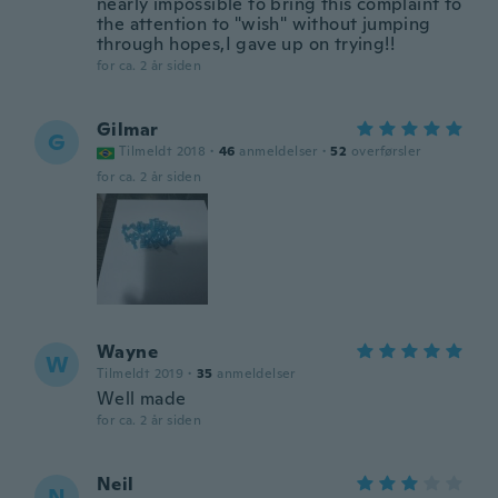
nearly impossible to bring this complaint to
the attention to "wish" without jumping
through hopes,I gave up on trying!!
for ca. 2 år siden
Gilmar
G
Tilmeldt 2018
·
46
anmeldelser
·
52
overførsler
for ca. 2 år siden
Wayne
W
Tilmeldt 2019
·
35
anmeldelser
Well made
for ca. 2 år siden
Neil
N