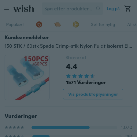
Log på
Populært
Set for nylig
At s
Kundeanmeldelser
150 STK / 60stk Spade Crimp-stik Nylon Fuldt isoleret Elektrisk ledningskabel Crimp Terminaler Kit Sæt
Generel
4.4
1571 Vurderinger
Vis produktoplysninger
Vurderinger
1,070
291