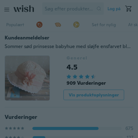
Log på
Populært
Set for nylig
At s
Kundeanmeldelser
Sommer sød prinsesse babyhue med sløjfe ensfarvet blonder hul baby pige hætte toddler børn strand spand hatte
Generel
4.5
909 Vurderinger
Vis produktoplysninger
Vurderinger
675
127