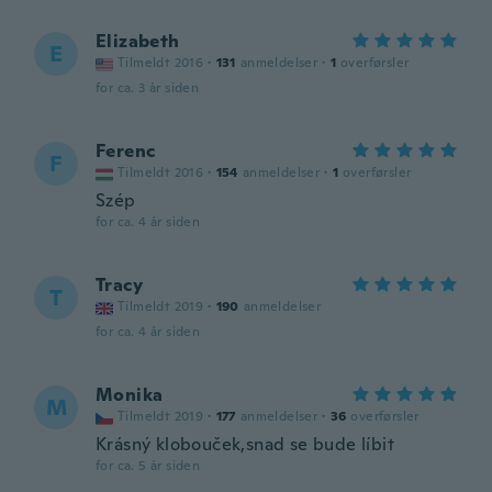
Elizabeth
E
Tilmeldt 2016
·
131
anmeldelser
·
1
overførsler
for ca. 3 år siden
Ferenc
F
Tilmeldt 2016
·
154
anmeldelser
·
1
overførsler
Szép
for ca. 4 år siden
Tracy
T
Tilmeldt 2019
·
190
anmeldelser
for ca. 4 år siden
Monika
M
Tilmeldt 2019
·
177
anmeldelser
·
36
overførsler
Krásný klobouček,snad se bude líbit
for ca. 5 år siden