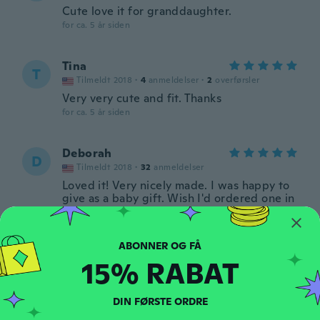
Cute love it for granddaughter.
for ca. 5 år siden
Tina
T
Tilmeldt 2018
·
4
anmeldelser
·
2
overførsler
Very very cute and fit. Thanks
for ca. 5 år siden
Deborah
D
Tilmeldt 2018
·
32
anmeldelser
Loved it! Very nicely made. I was happy to
give as a baby gift. Wish I'd ordered one in
each color.
for ca. 5 år siden
15% RABAT
Jade
J
Tilmeldt 2020
·
70
anmeldelser
·
25
overførsler
Very cute and soft it adjusts at the back
DIN FØRSTE ORDRE
which is nice. Took a while to arrive