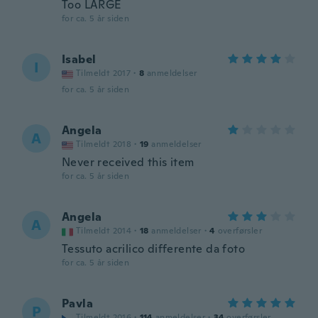
Too LARGE
for ca. 5 år siden
Isabel
I
Tilmeldt 2017
·
8
anmeldelser
for ca. 5 år siden
Angela
A
Tilmeldt 2018
·
19
anmeldelser
Never received this item
for ca. 5 år siden
Angela
A
Tilmeldt 2014
·
18
anmeldelser
·
4
overførsler
Tessuto acrilico differente da foto
for ca. 5 år siden
Pavla
P
Tilmeldt 2016
·
114
anmeldelser
·
34
overførsler