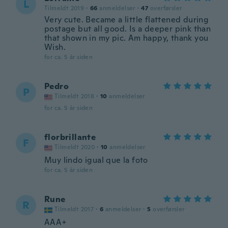
L
Tilmeldt 2019
·
66
anmeldelser
·
47
overførsler
Very cute. Became a little flattened during
postage but all good. Is a deeper pink than
that shown in my pic. Am happy, thank you
Wish.
for ca. 5 år siden
Pedro
P
Tilmeldt 2018
·
10
anmeldelser
for ca. 5 år siden
florbrillante
F
Tilmeldt 2020
·
10
anmeldelser
Muy lindo igual que la foto
for ca. 5 år siden
Rune
R
Tilmeldt 2017
·
6
anmeldelser
·
5
overførsler
AAA+