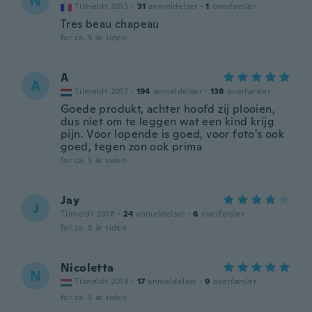
N
Tilmeldt 2015
·
31
anmeldelser
·
1
overførsler
Tres beau chapeau
for ca. 5 år siden
A
A
Tilmeldt 2017
·
194
anmeldelser
·
138
overførsler
Goede produkt, achter hoofd zij plooien,
dus niet om te leggen wat een kind krijg
pijn. Voor lopende is goed, voor foto's ook
goed, tegen zon ook prima
for ca. 5 år siden
Jay
J
Tilmeldt 2018
·
24
anmeldelser
·
6
overførsler
for ca. 5 år siden
Nicoletta
N
Tilmeldt 2018
·
17
anmeldelser
·
9
overførsler
for ca. 5 år siden