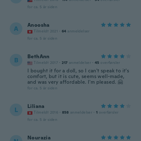
for ca. 5 år siden
Anoosha
A
Tilmeldt 2021
·
64
anmeldelser
for ca. 5 år siden
BethAnn
B
Tilmeldt 2017
·
217
anmeldelser
·
45
overførsler
I bought it for a doll, so I can't speak to it's
comfort, but it is cute, seems well-made,
and was very affordable. I'm pleased. 🤗
for ca. 5 år siden
Liliana
L
Tilmeldt 2016
·
858
anmeldelser
·
1
overførsler
for ca. 5 år siden
Nourazia