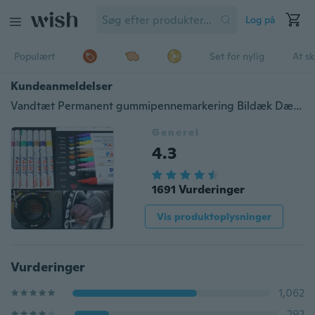
Log på
Populært
Set for nylig
At s
Kundeanmeldelser
Vandtæt Permanent gummipennemarkering Bildæk Dæk Trædebanemaling
Generel
4.3
1691 Vurderinger
Vis produktoplysninger
Vurderinger
1,062
292