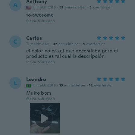
Anthony
A
Tilmeldt 2016
·
52
anmeldelser
·
3
overførsler
to awesome
for ca. 5 år siden
Carlos
C
Tilmeldt 2021
·
32
anmeldelser
·
1
overførsler
el color no era el que necesitaba pero el
producto es tal cual la descripción
for ca. 5 år siden
Leandro
L
Tilmeldt 2019
·
13
anmeldelser
·
12
overførsler
Muito bom
for ca. 5 år siden