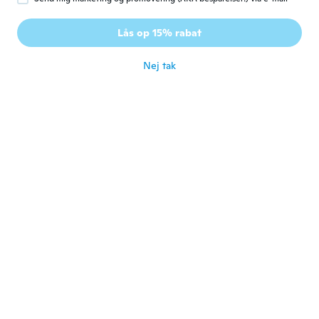
Tibor
T
Lås op 15% rabat
Tilmeldt 2021
·
349
anmeldelser
·
162
overførsler
for ca. 5 år siden
Nej tak
Rhonda
R
Tilmeldt 2020
·
24
anmeldelser
·
1
overførsler
for ca. 5 år siden
Cláudio
C
Tilmeldt 2016
·
7
anmeldelser
for ca. 5 år siden
Adriano
A
Tilmeldt 2016
·
35
anmeldelser
·
11
overførsler
Boa recomendo
for ca. 5 år siden