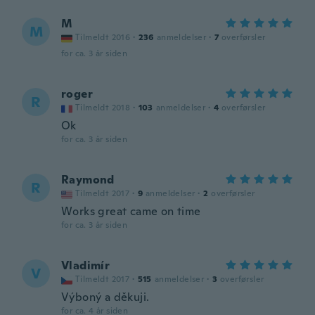
M
M
Tilmeldt 2016
·
236
anmeldelser
·
7
overførsler
for ca. 3 år siden
roger
R
Tilmeldt 2018
·
103
anmeldelser
·
4
overførsler
Ok
for ca. 3 år siden
Raymond
R
Tilmeldt 2017
·
9
anmeldelser
·
2
overførsler
Works great came on time
for ca. 3 år siden
Vladimír
V
Tilmeldt 2017
·
515
anmeldelser
·
3
overførsler
Výboný a děkuji.
for ca. 4 år siden