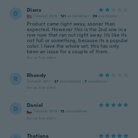
Diana
D
Tilmeldt 2018
·
121
anmeldelser
·
39
overførsler
Product came right away, sooner than
expected. However this is the 2nd one in a
row now that ran out right away. Its like its
not full or something, because its a popular
color. I have the whole set, this has only
been an issue for a couple of them.
for ca. 5 år siden
Rhondy
R
Tilmeldt 2017
·
27
anmeldelser
·
7
overførsler
for ca. 5 år siden
Daniel
D
Tilmeldt 2019
·
13
anmeldelser
for ca. 5 år siden
Thatiana