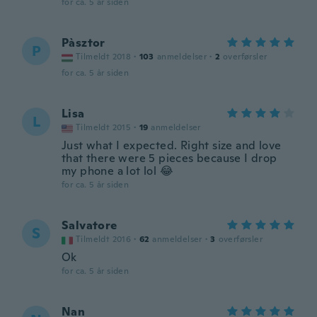
for ca. 5 år siden
Pàsztor
P
Tilmeldt 2018
·
103
anmeldelser
·
2
overførsler
for ca. 5 år siden
Lisa
L
Tilmeldt 2015
·
19
anmeldelser
Just what I expected. Right size and love
that there were 5 pieces because I drop
my phone a lot lol 😂
for ca. 5 år siden
Salvatore
S
Tilmeldt 2016
·
62
anmeldelser
·
3
overførsler
Ok
for ca. 5 år siden
Nan