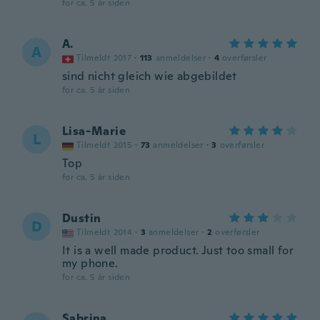
for ca. 5 år siden
A.
A
Tilmeldt 2017
·
113
anmeldelser
·
4
overførsler
sind nicht gleich wie abgebildet
for ca. 5 år siden
Lisa-Marie
L
Tilmeldt 2015
·
73
anmeldelser
·
3
overførsler
Top
for ca. 5 år siden
Dustin
D
Tilmeldt 2014
·
3
anmeldelser
·
2
overførsler
It is a well made product. Just too small for
my phone.
for ca. 5 år siden
Sabrina