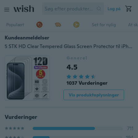
Log på
Populært
Set for nylig
At s
Kundeanmeldelser
5 STK HD Clear Tempered Glass Screen Protector til iPhone 15 14 13 12 11 Pro Max 15 14 Plus 12 13 Mini X XR Xs Max SE 8 7 6s 6 Plus 5 5C 5S
Generel
4.5
1037 Vurderinger
Vis produktoplysninger
Vurderinger
711
194