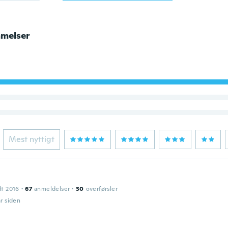
melser
Mest nyttigt
dt 2016
·
67
anmeldelser
·
30
overførsler
år siden