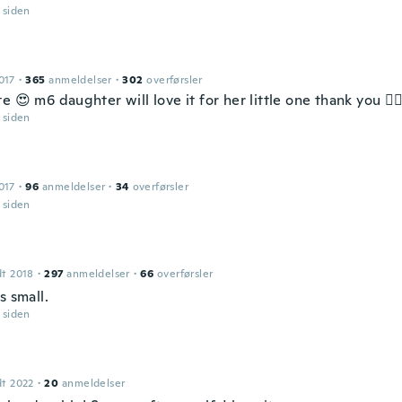
r siden
017
·
365
anmeldelser
·
302
overførsler
e 😍 m6 daughter will love it for her little one thank you 👍🏻⭐
r siden
017
·
96
anmeldelser
·
34
overførsler
r siden
dt 2018
·
297
anmeldelser
·
66
overførsler
s small.
r siden
dt 2022
·
20
anmeldelser