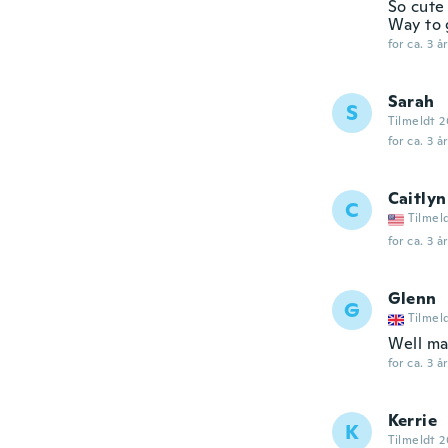
So cute 
Way to 
for ca. 3 å
Sarah
S
Tilmeldt 2
for ca. 3 å
Caitlyn
C
Tilmel
for ca. 3 å
Glenn
G
Tilmel
Well ma
for ca. 3 å
Kerrie
K
Tilmeldt 2