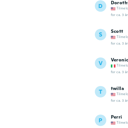
Doroth
D
Tilmel
for ca. 3 å
Scott
S
Tilmel
for ca. 3 å
Veroni
V
Tilmel
for ca. 3 å
twilla
T
Tilmel
for ca. 3 å
Perri
P
Tilmel