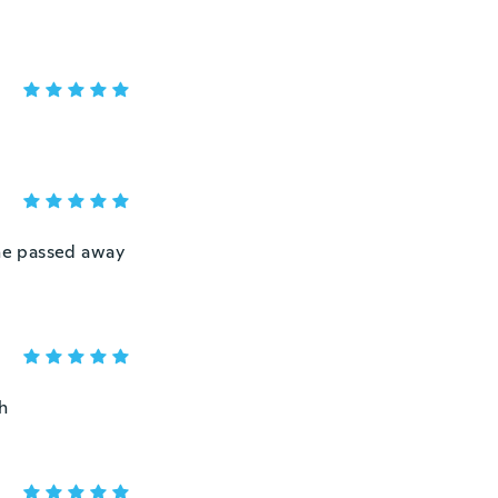
she passed away
sh