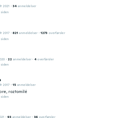
dt 2021
·
34
anmeldelser
r siden
dt 2017
·
821
anmeldelser
·
1273
overførsler
r siden
2020
·
22
anmeldelser
·
4
overførsler
r siden
a
dt 2017
·
15
anmeldelser
bre, roztomilé
r siden
021
·
93
anmeldelser
·
36
overførsler