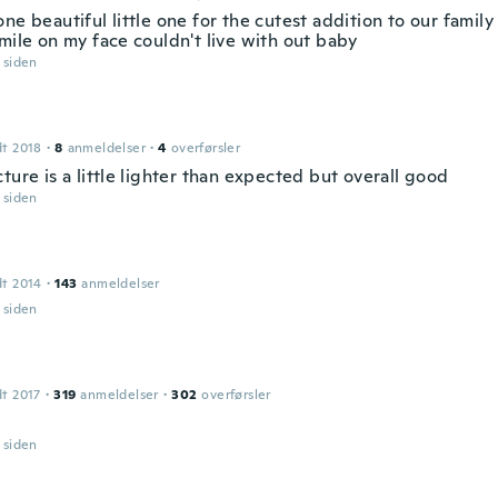
ne beautiful little one for the cutest addition to our family
mile on my face couldn't live with out baby
r siden
dt 2018
·
8
anmeldelser
·
4
overførsler
ture is a little lighter than expected but overall good
r siden
dt 2014
·
143
anmeldelser
r siden
dt 2017
·
319
anmeldelser
·
302
overførsler
r siden