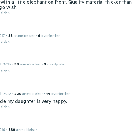
with a little elephant on front. Quality material thicker tha
go wish.
r siden
017
·
85
anmeldelser
·
6
overførsler
r siden
dt 2015
·
53
anmeldelser
·
3
overførsler
r siden
dt 2022
·
223
anmeldelser
·
14
overførsler
de my daughter is very happy.
r siden
016
·
539
anmeldelser