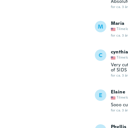
Absolute
for ca. 3 å
Maria
M
Tilmel
for ca. 3 å
cynthi
C
Tilmel
Very cu
of SIDS
for ca. 3 å
Elaine
E
Tilmel
Sooo cu
for ca. 3 å
Phyllis