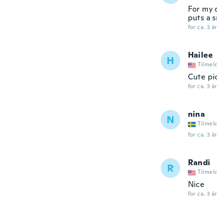
For my o
puts a s
for ca. 3 å
Hailee
H
Tilmel
Cute pic
for ca. 3 å
nina
N
Tilmel
for ca. 3 å
Randi
R
Tilmel
Nice
for ca. 3 å