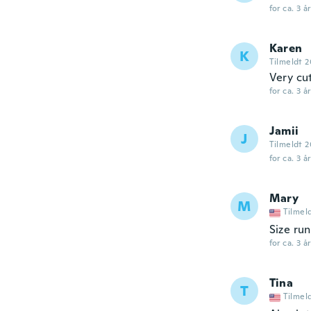
for ca. 3 å
Karen
K
Tilmeldt 2
Very cut
for ca. 3 å
Jamii
J
Tilmeldt 2
for ca. 3 å
Mary
M
Tilmel
Size run
for ca. 3 å
Tina
T
Tilmel