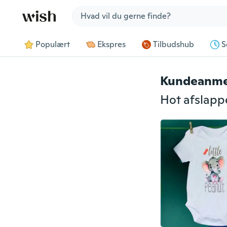
Jump to section
Populært
Ekspres
Tilbudshub
S
Kundeanme