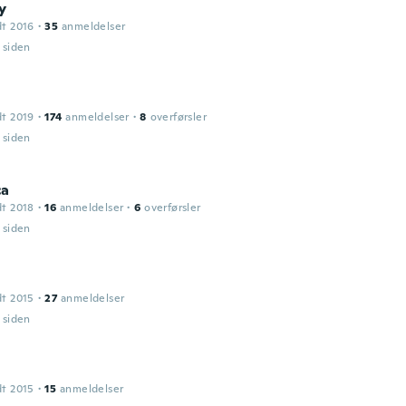
y
dt 2016
·
35
anmeldelser
r siden
dt 2019
·
174
anmeldelser
·
8
overførsler
r siden
ca
dt 2018
·
16
anmeldelser
·
6
overførsler
r siden
dt 2015
·
27
anmeldelser
r siden
dt 2015
·
15
anmeldelser