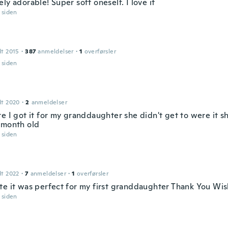
ly adorable! Super soft oneself. I love it
r siden
dt 2015
·
387
anmeldelser
·
1
overførsler
r siden
a
dt 2020
·
2
anmeldelser
te I got it for my granddaughter she didn't get to were it 
 month old
r siden
dt 2022
·
7
anmeldelser
·
1
overførsler
te it was perfect for my first granddaughter Thank You Wi
r siden