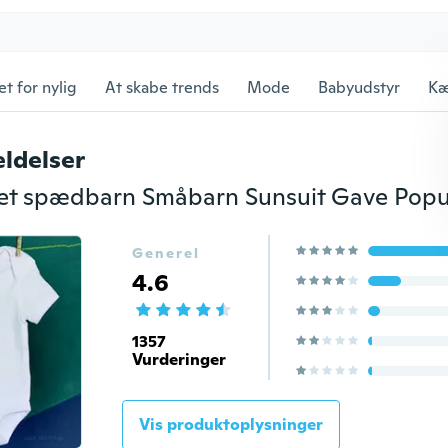
et for nylig
At skabe trends
Mode
Babyudstyr
Kæ
ldelser
Generel
4.6
1357
Vurderinger
Vis produktoplysninger