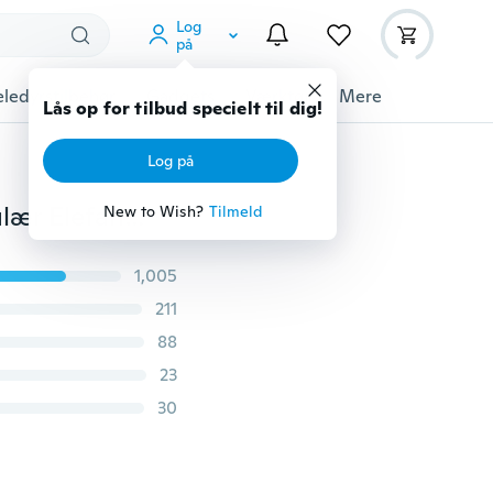
Log
på
ledyrstilbehør
Gadgets
Værktøj
Mere
Lås op for tilbud specielt til dig!
Log på
Hot afslappet spædbarn Småbarn Sunsuit Gave Populær Elefant Børnepiger Kortærmet Jumpsuit Boho Lille jordnød Nattøj
New to Wish?
Tilmeld
1,005
211
88
23
30