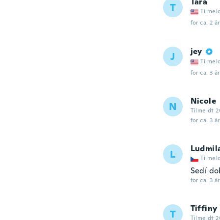
Tara
T
Tilmel
for ca. 2 å
jey
J
Tilmel
for ca. 3 å
Nicole
N
Tilmeldt 
for ca. 3 å
Ludmil
L
Tilmel
Sedí do
for ca. 3 å
Tiffiny
T
Tilmeldt 2