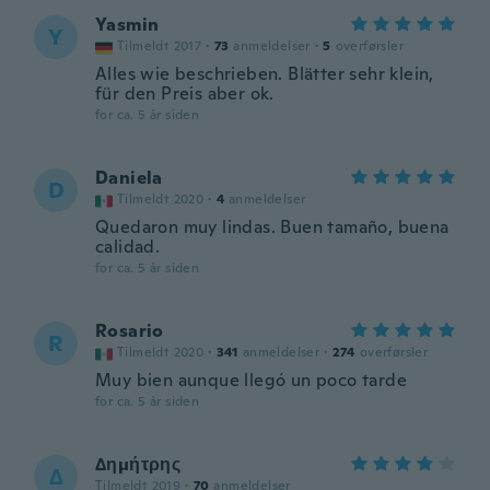
Yasmin
Y
Tilmeldt 2017
·
73
anmeldelser
·
5
overførsler
Alles wie beschrieben. Blätter sehr klein,
für den Preis aber ok.
for ca. 5 år siden
Daniela
D
Tilmeldt 2020
·
4
anmeldelser
Quedaron muy lindas. Buen tamaño, buena
calidad.
for ca. 5 år siden
Rosario
R
Tilmeldt 2020
·
341
anmeldelser
·
274
overførsler
Muy bien aunque llegó un poco tarde
for ca. 5 år siden
Δημήτρης
Δ
Tilmeldt 2019
·
70
anmeldelser