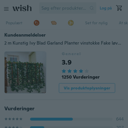
Log på
Populært
Set for nylig
At s
Kundeanmeldelser
2 m Kunstig Ivy Blad Garland Planter vinstokke Fake løvblomster Hjemmeindretning vitalitet
Generel
3.9
1250 Vurderinger
Vis produktoplysninger
Vurderinger
644
207