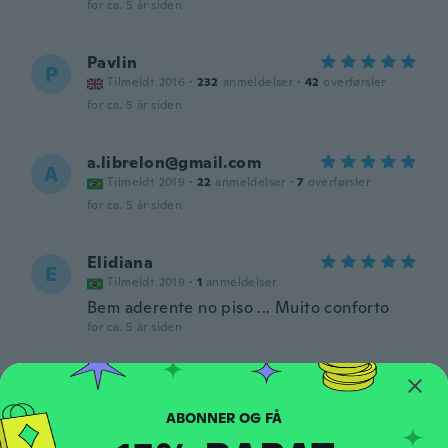
for ca. 5 år siden
Pavlin
P
Tilmeldt 2016
·
232
anmeldelser
·
42
overførsler
for ca. 5 år siden
a.librelon@gmail.com
A
Tilmeldt 2019
·
22
anmeldelser
·
7
overførsler
for ca. 5 år siden
Elidiana
E
Tilmeldt 2019
·
1
anmeldelser
Bem aderente no piso ... Muito conforto
for ca. 5 år siden
Hudson
H
Tilmeldt 2018
·
6
anmeldelser
·
1
overførsler
for ca. 5 år siden