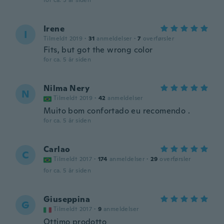
for ca. 5 år siden
Irene
I
Tilmeldt 2019
·
31
anmeldelser
·
7
overførsler
Fits, but got the wrong color
for ca. 5 år siden
Nilma Nery
N
Tilmeldt 2019
·
42
anmeldelser
Muito bom confortado eu recomendo .
for ca. 5 år siden
Carlao
C
Tilmeldt 2017
·
174
anmeldelser
·
29
overførsler
for ca. 5 år siden
Giuseppina
G
Tilmeldt 2017
·
9
anmeldelser
Ottimo prodotto