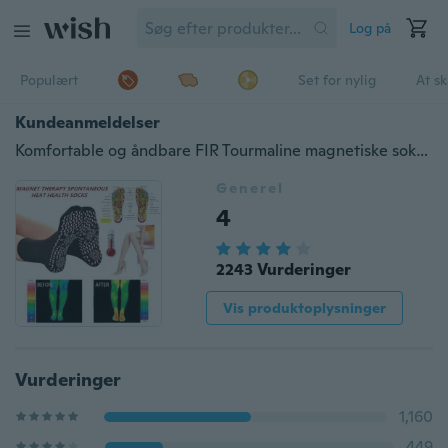
Log på
Populært
Set for nylig
At s
Kundeanmeldelser
Komfortable og åndbare FIR Tourmaline magnetiske sokker Selvopvarmningsterapi Magnetiske fodplejesokker
Generel
4
2243 Vurderinger
Vis produktoplysninger
Vurderinger
1,160
449