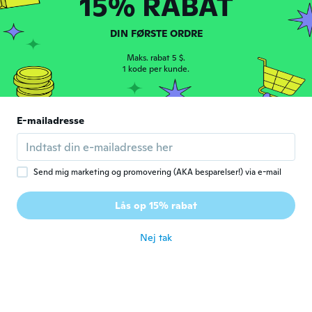
15% RABAT
brigitte
B
DIN FØRSTE ORDRE
Tilmeldt 2017
·
37
anmeldelser
for ca. 5 år siden
Maks. rabat 5 $.
1 kode per kunde.
Carmen
C
Tilmeldt 2019
·
47
anmeldelser
·
11
overførsler
E-mailadresse
Seem like regular socks
for ca. 5 år siden
Send mig marketing og promovering (AKA besparelser!) via e-mail
luba
L
Tilmeldt 2019
·
13
anmeldelser
Lås op 15% rabat
for ca. 5 år siden
Nej tak
Laura
L
Tilmeldt 2016
·
34
anmeldelser
for ca. 6 år siden