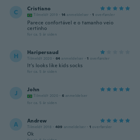
Cristiano
C
Tilmeldt 2019
·
14
anmeldelser
·
1
overførsler
Parece confortável e o tamanho veio
certinho
for ca. 5 år siden
Haripersaud
H
Tilmeldt 2020
·
64
anmeldelser
·
1
overførsler
It's looks like kids socks
for ca. 5 år siden
John
J
Tilmeldt 2020
·
6
anmeldelser
for ca. 5 år siden
Andrew
A
Tilmeldt 2018
·
409
anmeldelser
·
1
overførsler
Ok