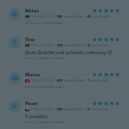
Natas
N
Tilmeldt 2018
·
156
anmeldelser
·
61
overførsler
for ca. en måned siden
Tina
T
Tilmeldt 2020
·
218
anmeldelser
·
9
overførsler
Gute Qualität und schnelle Lieferung 😊
for ca. 2 måneder siden
Marco
M
Tilmeldt 2016
·
801
anmeldelser
·
1
overførsler
for ca. 5 måneder siden
Pavel
P
Tilmeldt 2019
·
218
anmeldelser
·
4
overførsler
V pořádku
for ca. 5 måneder siden