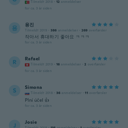
Tilmeldt 2018
·
12
anmeldelser
for ca. 3 år siden
용진
용
Tilmeldt 2019
·
386
anmeldelser
·
269
overførsler
작아서 휴대하기 좋아요 ㅋㅋㅋ
for ca. 3 år siden
Rafael
R
Tilmeldt 2019
·
16
anmeldelser
·
2
overførsler
for ca. 3 år siden
Simona
S
Tilmeldt 2018
·
36
anmeldelser
·
11
overførsler
Plní účel 👍
for ca. 3 år siden
Josie
J
Tilmeldt 2018
·
116
anmeldelser
·
1
overførsler