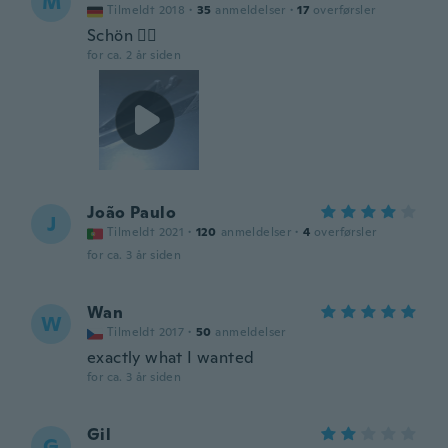
M
Tilmeldt 2018
·
35
anmeldelser
·
17
overførsler
Schön 👍🏻
for ca. 2 år siden
João Paulo
J
Tilmeldt 2021
·
120
anmeldelser
·
4
overførsler
for ca. 3 år siden
Wan
W
Tilmeldt 2017
·
50
anmeldelser
exactly what I wanted
for ca. 3 år siden
Gil
G