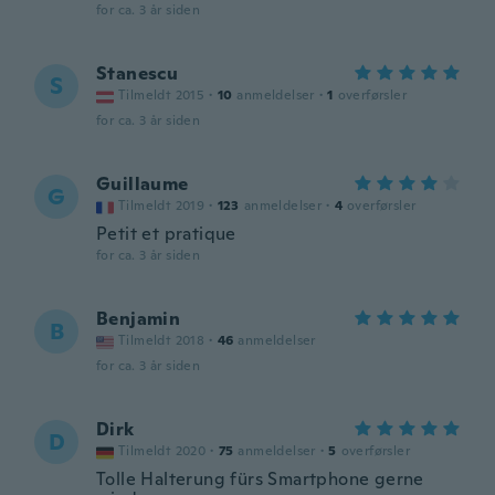
for ca. 3 år siden
Stanescu
S
Tilmeldt 2015
·
10
anmeldelser
·
1
overførsler
for ca. 3 år siden
Guillaume
G
Tilmeldt 2019
·
123
anmeldelser
·
4
overførsler
Petit et pratique
for ca. 3 år siden
Benjamin
B
Tilmeldt 2018
·
46
anmeldelser
for ca. 3 år siden
Dirk
D
Tilmeldt 2020
·
75
anmeldelser
·
5
overførsler
Tolle Halterung fürs Smartphone gerne