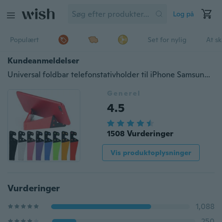
Log på
Populært
Set for nylig
At s
Kundeanmeldelser
Universal foldbar telefonstativholder til iPhone Samsung Xiaomi Farverig V-formet Smartphone Tablet PC Desktop Holder
Generel
4.5
1508 Vurderinger
Vis produktoplysninger
Vurderinger
1,088
250