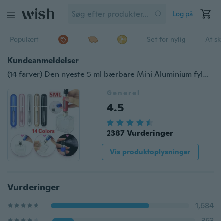
Log på
Populært
Set for nylig
At s
Kundeanmeldelser
(14 farver) Den nyeste 5 ml bærbare Mini Aluminium fyldbare parfume flaske med spray tom kosmetisk beholder med forstøver
Generel
4.5
2387 Vurderinger
Vis produktoplysninger
Vurderinger
1,684
363