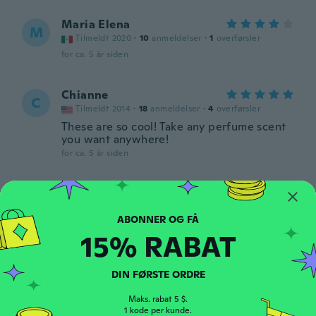
Maria Elena
M
Tilmeldt 2020
·
10
anmeldelser
·
1
overførsler
for ca. 5 år siden
Chianne
C
Tilmeldt 2014
·
18
anmeldelser
·
4
overførsler
These are so cool! Take any perfume scent
you want anywhere!
for ca. 5 år siden
Gaby
G
Tilmeldt 2013
·
3
anmeldelser
·
1
overførsler
The are gorgeous size is perfect
15% RABAT
for ca. 5 år siden
DIN FØRSTE ORDRE
Marie Françoise
M
Tilmeldt 2021
·
1
anmeldelser
Maks. rabat 5 $.
for ca. 5 år siden
1 kode per kunde.