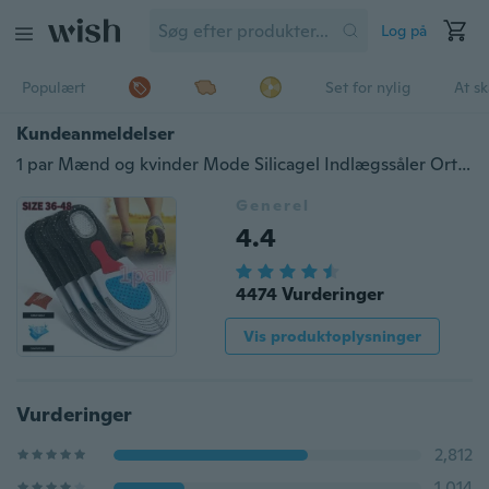
Log på
Populært
Set for nylig
At s
Kundeanmeldelser
1 par Mænd og kvinder Mode Silicagel Indlægssåler Ortotiske sportsløbesko Indlægssåler størrelse (35-46)
Generel
4.4
4474 Vurderinger
Vis produktoplysninger
Vurderinger
2,812
1,014