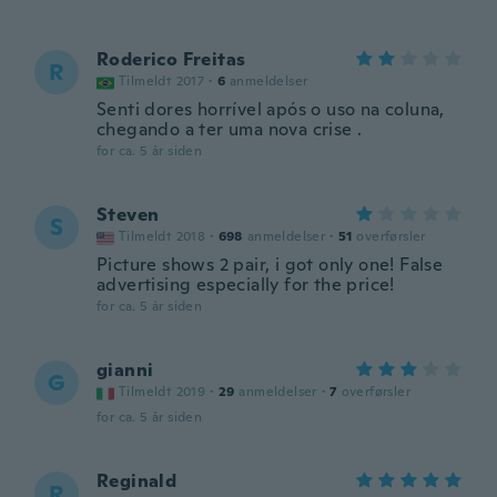
Roderico Freitas
R
Tilmeldt 2017
·
6
anmeldelser
Senti dores horrível após o uso na coluna,
chegando a ter uma nova crise .
for ca. 5 år siden
Steven
S
Tilmeldt 2018
·
698
anmeldelser
·
51
overførsler
Picture shows 2 pair, i got only one! False
advertising especially for the price!
for ca. 5 år siden
gianni
G
Tilmeldt 2019
·
29
anmeldelser
·
7
overførsler
for ca. 5 år siden
Reginald
R