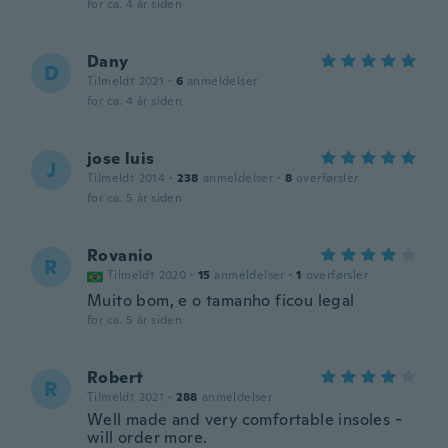
for ca. 4 år siden
Dany
D
Tilmeldt 2021
·
6
anmeldelser
for ca. 4 år siden
jose luis
J
Tilmeldt 2014
·
238
anmeldelser
·
8
overførsler
for ca. 5 år siden
Rovanio
R
Tilmeldt 2020
·
15
anmeldelser
·
1
overførsler
Muito bom, e o tamanho ficou legal
for ca. 5 år siden
Robert
R
Tilmeldt 2021
·
288
anmeldelser
Well made and very comfortable insoles -
will order more.