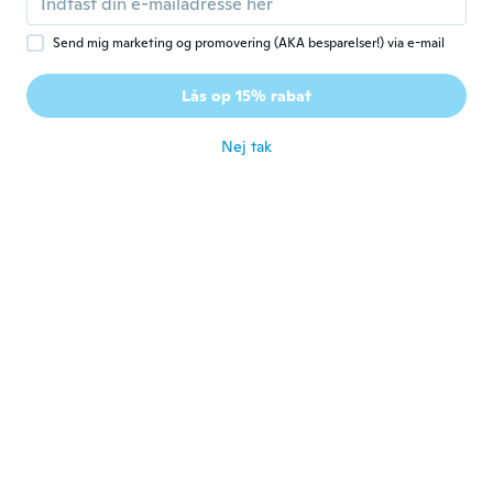
for ca. 5 år siden
Send mig marketing og promovering (AKA besparelser!) via e-mail
Heidi
H
Lås op 15% rabat
Tilmeldt 2016
·
77
anmeldelser
·
1
overførsler
for ca. 5 år siden
Nej tak
Michael
M
Tilmeldt 2018
·
54
anmeldelser
for ca. 5 år siden
Börje
B
Tilmeldt 2021
·
39
anmeldelser
Har inte prövat den än ser bra ut
for ca. 5 år siden
daniel
D
Tilmeldt 2018
·
144
anmeldelser
Très satisfait du produit Très confortable